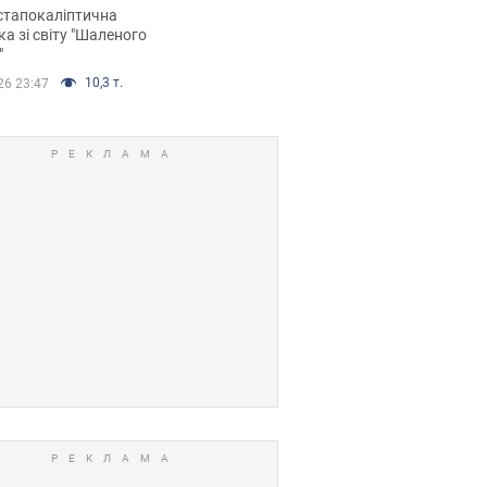
йських FPV-дронів.
стапокаліптична
ка зі світу "Шаленого
"
10,3 т.
26 23:47