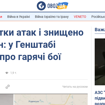
ни
Війна в Україні
Війна Ізраїлю та Ірану
VENETO
Російськ
Важ
тки атак і знищено
н: у Генштабі
про гарячі бої
и
1,9 т.
Читать на русском
АЗС 
підв
розпо