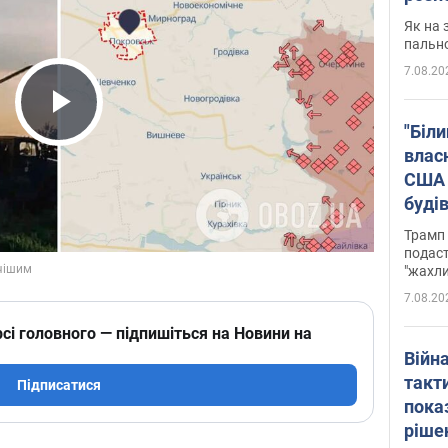
Як на 
пальн
7.08.20
Play Video
"Біли
влас
США 
буді
зали
Трамп 
подаст
"жахли
7.08.20
сі головного — підпишіться на Новини на
Війн
такт
Підписатися
пока
ріше