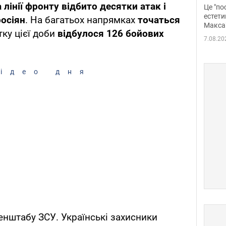
росі
а лінії фронту відбито десятки атак і
Це "по
Фото
естети
росіян
. На багатьох напрямках
точаться
Макса
тку цієї доби
відбулося 126 бойових
7.08.20
ідео дня
Генштабу ЗСУ. Українські захисники