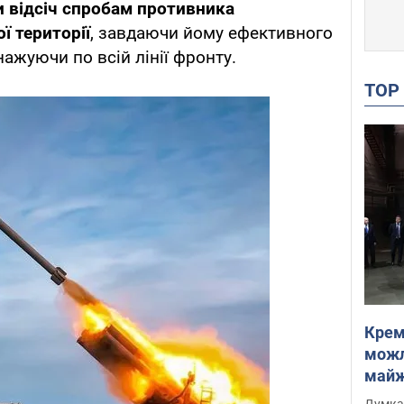
и відсіч спробам противника
ї території
, завдаючи йому ефективного
ажуючи по всій лінії фронту.
TO
Крем
можл
майже
Інте
Думка,