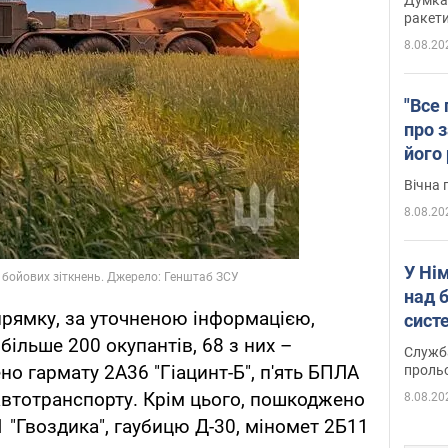
ракети
8.08.20
"Все 
про з
його
Київ
Вічна 
8.08.20
У Ні
над 
рямку, за уточненою інформацією,
систе
ільше 200 окупантів, 68 з них –
Служба
о гармату 2А36 "Гіацинт-Б", п'ять БПЛА
проль
 автотранспорту. Крім цього, пошкоджено
8.08.20
 "Гвоздика", гаубицю Д-30, міномет 2Б11