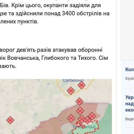
Бів. Крім цього, окупанти задіяли для
зе та здійснили понад 3400 обстрілів на
елених пунктів.
ворог дев'ять разів атакував оборонні
ік Вовчанська, Глибокого та Тихого. Сім
вають.
Кол
Юрій
Укр
над
еко
сві
Вади