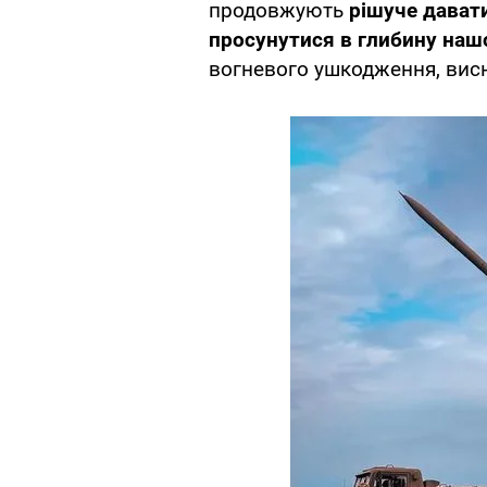
продовжують
рішуче дават
просунутися в глибину нашо
вогневого ушкодження, висн