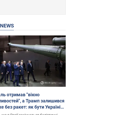
P NEWS
ль отримав "вікно
ивостей", а Трамп залишився
 без ракет: як бути Україні?
рв’ю з Мельником
 що в Росії закінчаться балістичні