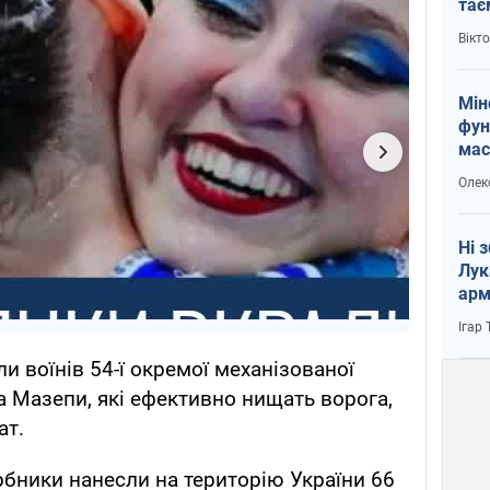
тає
і Пу
Вікт
Мін
фун
мас
Олек
Ні 
Лук
арм
Ігар
и воїнів 54-ї окремої механізованої
а Мазепи, які ефективно нищать ворога,
ат.
арбники нанесли на територію України 66