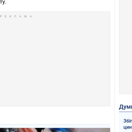
ту.
Дум
Збі
цин