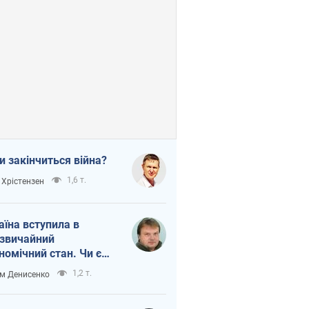
и закінчиться війна?
1,6 т.
 Хрістензен
аїна вступила в
звичайний
номічний стан. Чи є
тло вкінці тунелю?
1,2 т.
м Денисенко