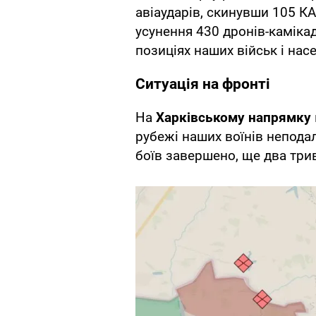
авіаударів, скинувши 105 КА
усунення 430 дронів-камікад
позиціях наших військ і нас
Ситуація на фронті
На
Харківському напрямку
рубежі наших воїнів неподал
боїв завершено, ще два три