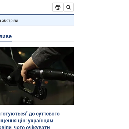
і обстріли
ливе
"готуються" до суттєвого
ищення цін: українцям
віли, чого очікувати