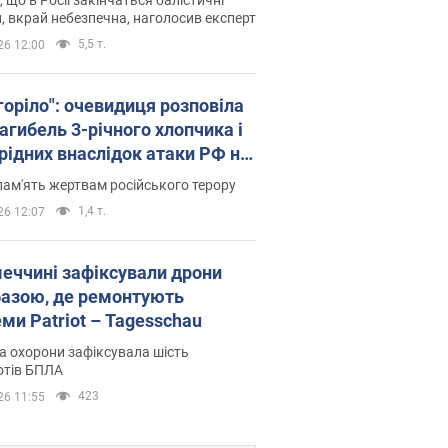
, вкрай небезпечна, наголосив експерт
5,5 т.
26 12:00
горіло": очевидиця розповіла
агибель 3-річного хлопчика і
 рідних внаслідок атаки РФ на
щину. Відео та фото
пам'ять жертвам російського терору
1,4 т.
26 12:07
меччині зафіксували дрони
базою, де ремонтують
ми Patriot – Tagesschau
 охорони зафіксувала шість
отів БПЛА
423
26 11:55