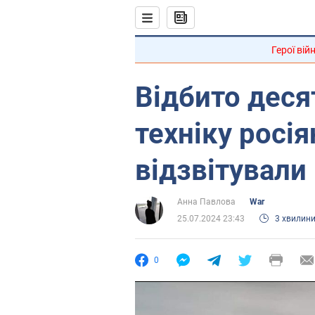
Герої вій
Відбито деся
техніку росія
відзвітували 
Анна Павлова
War
25.07.2024 23:43
3 хвилин
0