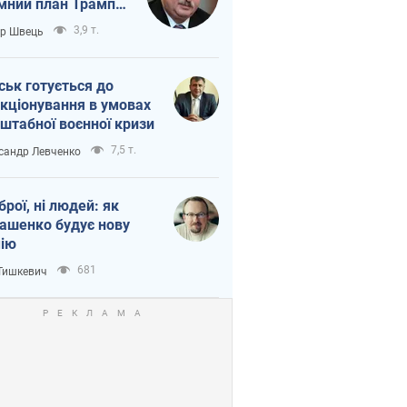
мний план Трампа
тіна?
3,9 т.
ор Швець
ськ готується до
кціонування в умовах
штабної воєнної кризи
7,5 т.
сандр Левченко
зброї, ні людей: як
ашенко будує нову
ію
681
 Тишкевич