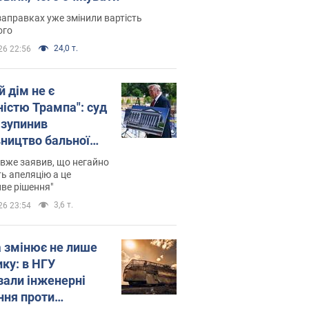
заправках уже змінили вартість
ого
24,0 т.
26 22:56
й дім не є
ністю Трампа": суд
зупинив
вництво бальної
 за $400 млн
вже заявив, що негайно
ь апеляцію а це
ве рішення"
3,6 т.
26 23:54
а змінює не лише
ику: в НГУ
зали інженерні
ння проти