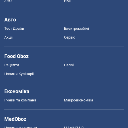
ЗНО
НМТ
Авто
Тест Драйв
Електромобілі
Акції
Сервіс
Food Oboz
Рецепти
Напої
Новини Кулінарії
Економіка
Ринки та компанії
Макроекономіка
MedOboz
Новини медицини
MAMACLUB