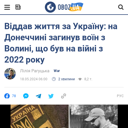
Віддав життя за Україну: на
Донеччині загинув воїн з
Волині, що був на війні з
2022 року
Лілія Рагуцька
War
18.05.2024 06:00
2 хвилини
8,2 т.
78
РУС