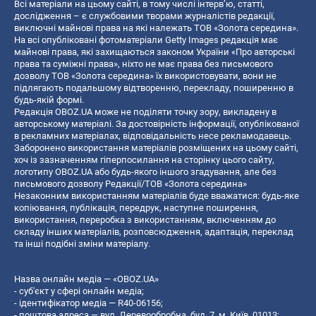
Всі матеріали на цьому сайті, в тому числі інтерв’ю, статті,
дослідження – є службовими творами журналістів редакції,
виключні майнові права на які належать ТОВ «Золота середина».
На всі опубліковані фотоматеріали Getty Images редакція має
майнові права, які захищаються законом України «Про авторські
права та суміжні права», ніхто не має права без письмового
дозволу ТОВ «Золота середина» їх використовувати, вони не
підлягають подальшому відтворенню, перекладу, поширенню в
будь-якій формі.
Редакція OBOZ.UA може не поділяти точку зору, викладену в
авторському матеріалі. За достовірність інформації, опублікованої
в рекламних матеріалах, відповідальність несе рекламодавець.
Заборонено використання матеріалів розміщених на цьому сайті,
хоч із зазначенням гіперпосилання на сторінку цього сайту,
логотипу OBOZ.UA або будь-якого іншого згадування, але без
письмового дозволу Редакції/ТОВ «Золота середина»
Незаконним використанням матеріалів буде вважатися: будь-яке
копiювання, публiкацiя, передрук, наступне поширення,
використання, переробка з використанням, включенням до
складу інших матеріалів, розповсюдження, адаптація, переклад
та інші подібні зміни матеріалу.
Назва онлайн медіа — «OBOZ.UA»
- суб'єкт у сфері онлайн медіа;
- ідентифікатор медіа — R40-06156;
- поштова адреса — вул. Деревообробна, буд. 7, м. Київ, 01013;