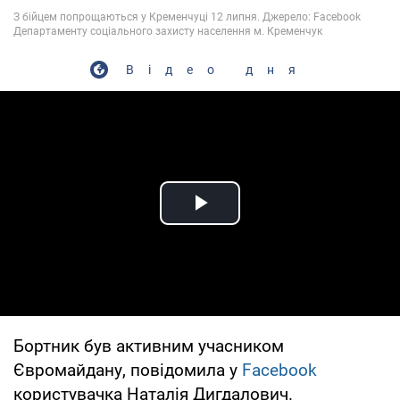
Відео дня
Play Video
Бортник був активним учасником
Євромайдану, повідомила у
Facebook
користувачка Наталія Дигдалович.