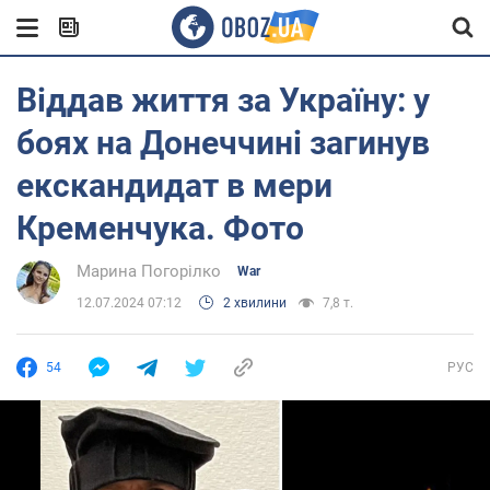
Віддав життя за Україну: у
боях на Донеччині загинув
екскандидат в мери
Кременчука. Фото
Марина Погорілко
War
12.07.2024 07:12
2 хвилини
7,8 т.
54
РУС