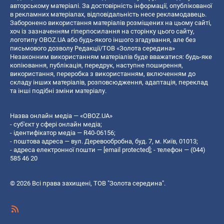
авторському матеріалі. За достовірність інформації, опублікованої
в рекламних матеріалах, відповідальність несе рекламодавець.
Заборонено використання матеріалів розміщених на цьому сайті,
хоч із зазначенням гіперпосилання на сторінку цього сайту,
логотипу OBOZ.UA або будь-якого іншого згадування, але без
письмового дозволу Редакції/ТОВ «Золота середина»
Незаконним використанням матеріалів буде вважатися: будь-яке
копiювання, публiкацiя, передрук, наступне поширення,
використання, переробка з використанням, включенням до
складу інших матеріалів, розповсюдження, адаптація, переклад
та інші подібні зміни матеріалу.
Назва онлайн медіа — «OBOZ.UA»
- суб'єкт у сфері онлайн медіа;
- ідентифікатор медіа — R40-06156;
- поштова адреса — вул. Деревообробна, буд. 7, м. Київ, 01013;
- адреса електронної пошти —
[email protected]
; - телефон — (044)
585 46 20
© 2026 Всі права захищені, ТОВ "Золота середина".