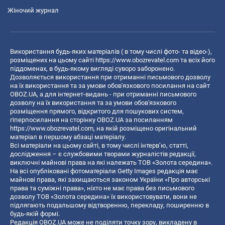
Жіночий журнал
Використання будь-яких матеріалів ( в тому числі фото- та відео-),
розміщених на цьому сайті
https://www.obozrevatel.com
та всіх його
піддоменах, в будь-якому вигляді суворо заборонено.
Дозволяється використання при отриманні письмового дозволу
на їх використання та за умови обов'язкового посилання на сайт
OBOZ.UA, а для інтернет-видань - при отриманні письмового
дозволу на їх використання та за умови обов'язкового
розміщення прямого, відкритого для пошукових систем,
гіперпосилання на сторінку OBOZ.UA за посиланням
https://www.obozrevatel.com
, на якій розміщено оригінальний
матеріал в першому абзаці матеріалу.
Всі матеріали на цьому сайті, в тому числі інтерв’ю, статті,
дослідження – є службовими творами журналістів редакції,
виключні майнові права на які належать ТОВ «Золота середина».
На всі опубліковані фотоматеріали Getty Images редакція має
майнові права, які захищаються законом України «Про авторські
права та суміжні права», ніхто не має права без письмового
дозволу ТОВ «Золота середина» їх використовувати, вони не
підлягають подальшому відтворенню, перекладу, поширенню в
будь-якій формі.
Редакція OBOZ.UA може не поділяти точку зору, викладену в