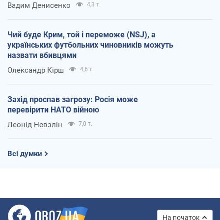
Вадим Денисенко
4,3 т.
Чий буде Крим, той і переможе (NSJ), а
українських футбольних чиновників можуть
назвати вбивцями
Олександр Кірш
4,6 т.
Захід проспав загрозу: Росія може
перевірити НАТО війною
Леонід Невзлін
7,0 т.
Всі думки
На початок