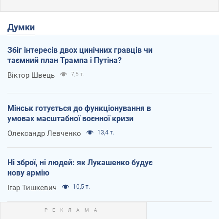
Думки
Збіг інтересів двох цинічних гравців чи
таємний план Трампа і Путіна?
Віктор Швець
7,5 т.
Мінськ готується до функціонування в
умовах масштабної воєнної кризи
Олександр Левченко
13,4 т.
Ні зброї, ні людей: як Лукашенко будує
нову армію
Ігар Тишкевич
10,5 т.