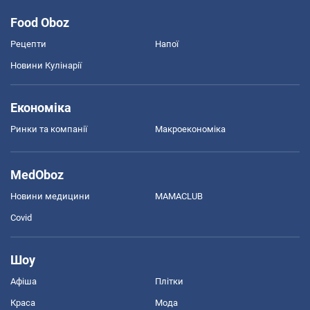
Food Oboz
Рецепти
Напої
Новини Кулінарії
Економіка
Ринки та компанії
Макроекономіка
MedOboz
Новини медицини
MAMACLUB
Covid
Шоу
Афіша
Плітки
Краса
Мода