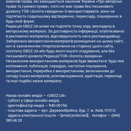
майнові права, які захищаються законом України «Про авторські
права та суміжні права», ніхто не має права без письмового
дозволу ТОВ «Золота середина» їх використовувати, вони не
підлягають подальшому відтворенню, перекладу, поширенню в
будь-якій формі.
Редакція OBOZ.UA може не поділяти точку зору, викладену в
авторському матеріалі. За достовірність інформації, опублікованої
в рекламних матеріалах, відповідальність несе рекламодавець.
Заборонено використання матеріалів розміщених на цьому сайті,
хоч із зазначенням гіперпосилання на сторінку цього сайту,
логотипу OBOZ.UA або будь-якого іншого згадування, але без
письмового дозволу Редакції/ТОВ «Золота середина»
Незаконним використанням матеріалів буде вважатися: будь-яке
копiювання, публiкацiя, передрук, наступне поширення,
використання, переробка з використанням, включенням до
складу інших матеріалів, розповсюдження, адаптація, переклад
та інші подібні зміни матеріалу.
Назва онлайн медіа — «OBOZ.UA»
- суб'єкт у сфері онлайн медіа;
- ідентифікатор медіа — R40-06156;
- поштова адреса — вул. Деревообробна, буд. 7, м. Київ, 01013;
- адреса електронної пошти —
[email protected]
; - телефон — (044)
585 46 20