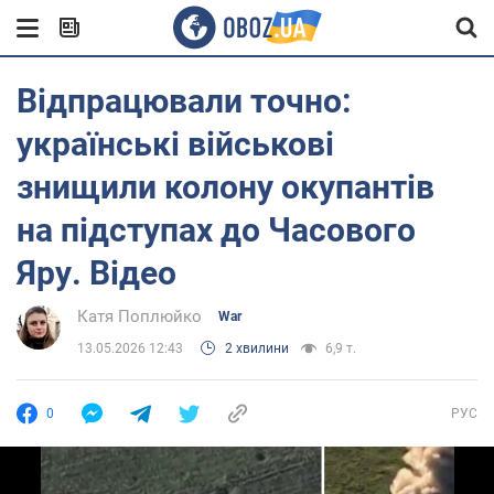
Відпрацювали точно:
українські військові
знищили колону окупантів
на підступах до Часового
Яру. Відео
Катя Поплюйко
War
13.05.2026 12:43
2 хвилини
6,9 т.
0
РУС