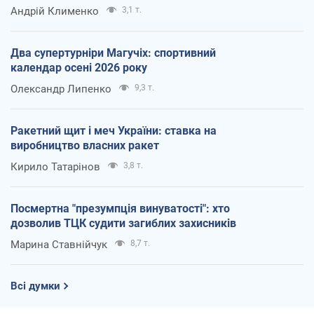
Андрій Клименко
3,1 т.
Два супертурніри Магучіх: спортивний
календар осені 2026 року
Олександр Липенко
9,3 т.
Ракетний щит і меч України: ставка на
виробництво власних ракет
Кирило Татарінов
3,8 т.
Посмертна "презумпція винуватості": хто
дозволив ТЦК судити загиблих захисників
Марина Ставнійчук
8,7 т.
Всі думки