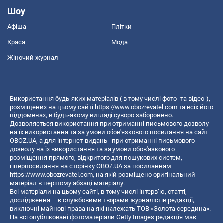
Шоу
Афіша
Плітки
Краса
Мода
Жіночий журнал
Використання будь-яких матеріалів ( в тому числі фото- та відео-),
розміщених на цьому сайті
https://www.obozrevatel.com
та всіх його
піддоменах, в будь-якому вигляді суворо заборонено.
Дозволяється використання при отриманні письмового дозволу
на їх використання та за умови обов'язкового посилання на сайт
OBOZ.UA, а для інтернет-видань - при отриманні письмового
дозволу на їх використання та за умови обов'язкового
розміщення прямого, відкритого для пошукових систем,
гіперпосилання на сторінку OBOZ.UA за посиланням
https://www.obozrevatel.com
, на якій розміщено оригінальний
матеріал в першому абзаці матеріалу.
Всі матеріали на цьому сайті, в тому числі інтерв’ю, статті,
дослідження – є службовими творами журналістів редакції,
виключні майнові права на які належать ТОВ «Золота середина».
На всі опубліковані фотоматеріали Getty Images редакція має