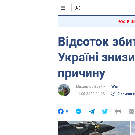
Герої вій
Відсоток зби
Україні знизи
причину
Михайло Левакін
War
11.06.2026 01:03
2 хвилин
0