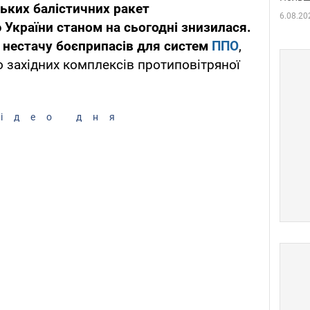
ьких балістичних ракет
6.08.20
України станом на сьогодні знизилася.
у нестачу боєприпасів для систем
ППО
,
о західних комплексів протиповітряної
ідео дня