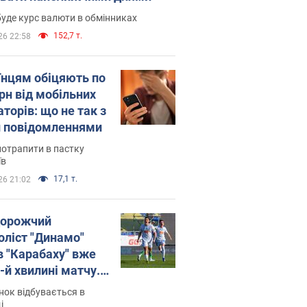
уде курс валюти в обмінниках
152,7 т.
26 22:58
їнцям обіцяють по
рн від мобільних
торів: що не так з
 повідомленнями
потрапити в пастку
їв
17,1 т.
26 21:02
орожчий
оліст "Динамо"
в "Карабаху" вже
-й хвилині матчу.
о
ок відбувається в
і