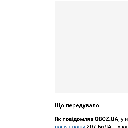
Що передувало
Як повідомляв OBOZ.UA
, у
нашу країну
207 БпЛА
– удар