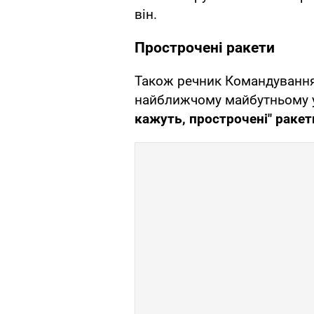
він.
Прострочені ракети
Також речник Командування
найближчому майбутньому у
кажуть, прострочені" раке