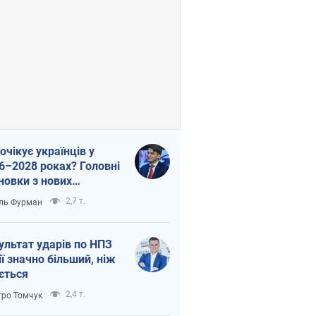
очікує українців у
6–2028 роках? Головні
новки з нових
гнозів від НБУ
2,7 т.
ль Фурман
ультат ударів по НПЗ
ії значно більший, ніж
ється
2,4 т.
ро Томчук