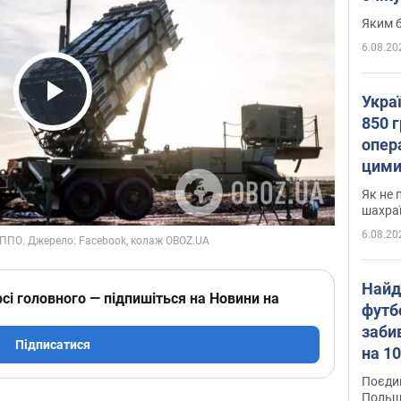
Яким б
6.08.20
Укра
Play Video
850 г
опера
цими
Як не 
шахра
6.08.20
Найд
сі головного — підпишіться на Новини на
футб
заби
Підписатися
на 10
Віде
Поєдин
Польщ