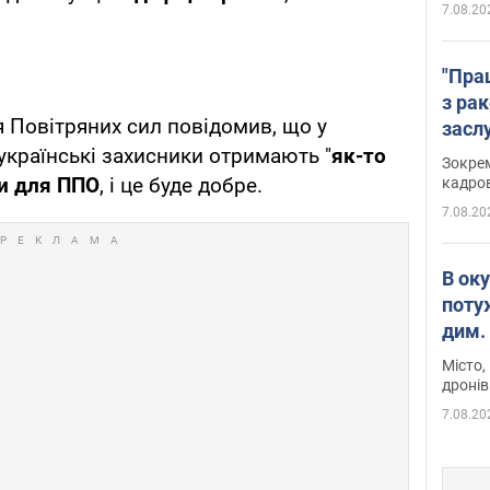
7.08.20
"Пра
з ра
 Повітряних сил повідомив, що у
засл
анон
країнські захисники отримають "
як-то
Зокрем
ти для ППО
, і це буде добре.
кадров
7.08.20
В ок
поту
дим. 
Місто,
дронів
7.08.20