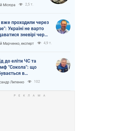
п війни
2,5 т.
ій Місюра
 вже проходили через
ше": Україні не варто
даватися зневірі через
етний терор
4,9 т.
ій Марченко, експерт
ід до еліти ЧС та
умф "Сокола": що
бувається в
аїнському хокеї
102
сандр Липенко