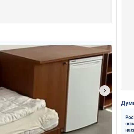
Дум
Рос
поз
нас