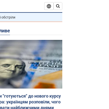
і обстріли
ливе
и "готуються" до нового курсу
ра: українцям розповіли, чого
увати найближчими днями