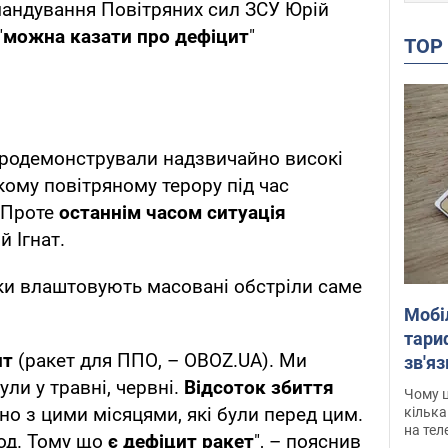
мандування Повітряних сил ЗСУ Юрій
"
можна казати про дефіцит
"
TO
продемонстрували надзвичайно високі
кому повітряному терору під час
. Проте
останнім часом ситуація
 Ігнат.
ки влаштовують масовані обстріли саме
Мобі
тариф
ит
(ракет для ППО, – OBOZ.UA). Ми
зв'яз
скар
ули у травні, червні.
Відсоток збиття
Чому ц
но з цими місяцями, які були перед цим.
кілька
на тел
од. Тому що
є дефіцит ракет
", – пояснив