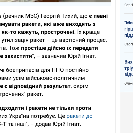
тем
Серг
в (речник МЗС) Георгій Тихий, що
є певні
"Ми
мувати ракети, які вже виходять з
гір
, як-то кажуть, прострочені
. Їх краще
під
е утилізація ракет – це вартісний процес,
рак
Серг
тів. Тож
простіше дійсно їх передати
бе захистити
", – зазначив Юрій Ігнат.
Вих
трі
ачі боєприпасів для ППО постійно
від
рами усім військово-політичним
укр
Олек
е є відповідний результат
, окрім
трочених" ракет.
адходити і ракети не тільки проти
 яких Україна потребує. Це
ракети до
S-T
та інші", – додав Юрій Ігнат.