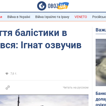
ни
Війна в Україні
Війна Ізраїлю та Ірану
VENETO
Російськ
Важ
ття балістики в
вся: Ігнат озвучив
и
7,6 т.
Читать на русском
Банк
дола
очік