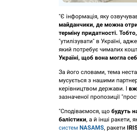
"Є інформація, яку озвучува
майданчики, де можна отри
терміну придатності. Тобто
"утилізувати" в Україні, адж
який потребує чималих кош
Україні, щоб вона могла се
За його словами, тема нест
мусується з нашими партне
керівництвом держави. І
вж
зазначеної пропозиції "прос
"Сподіваємося, що
будуть н
балістики
, а й інші ракети,
систем
NASAMS
, ракети
IRI