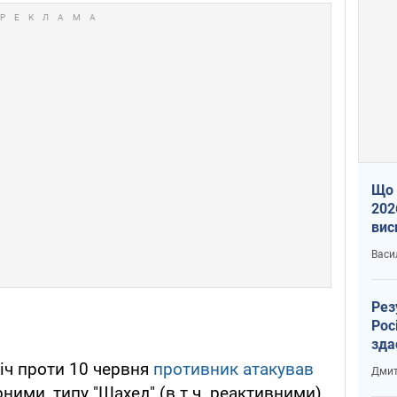
Що 
202
вис
про
Васи
Рез
Рос
зда
 ніч проти 10 червня
противник атакував
Дмит
ними, типу "Шахед" (в т.ч. реактивними),