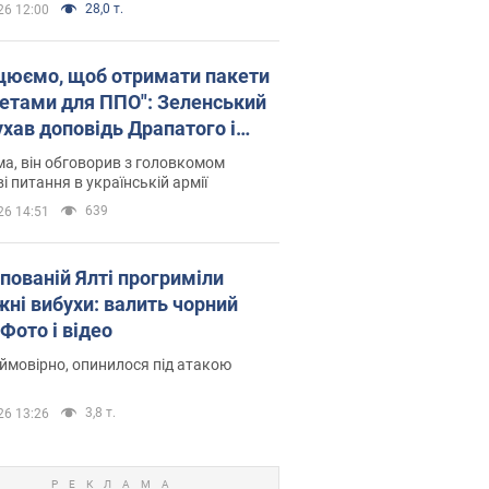
28,0 т.
26 12:00
цюємо, щоб отримати пакети
кетами для ППО": Зеленський
ухав доповідь Драпатого і
сував нові кроки
а, він обговорив з головкомом
і питання в українській армії
639
26 14:51
упованій Ялті прогриміли
жні вибухи: валить чорний
Фото і відео
 ймовірно, опинилося під атакою
3,8 т.
26 13:26