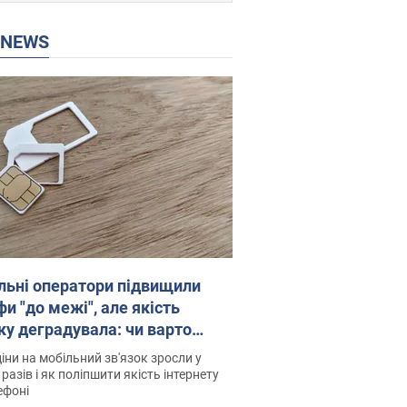
P NEWS
льні оператори підвищили
и "до межі", але якість
ку деградувала: чи варто
житись на ціни
іни на мобільний зв'язок зросли у
 разів і як поліпшити якість інтернету
ефоні