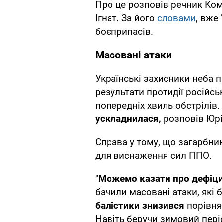
Про це розповів речник Ко
Ігнат. За його
словами
, вже 
боєприпасів.
Масовані атаки
Українські захисники неба 
результати протидії російсь
попередніх хвиль обстрілів
ускладнилася,
розповів Юрій
Справа у тому, що загарбни
для виснаження сил ППО.
"
Можемо казати про дефіц
бачили масовані атаки, які б
балістики знизився
порівня
Навіть беручи зимовий пері