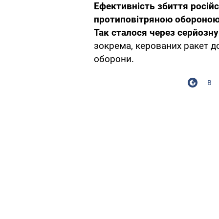
Ефективність збиття російс
протиповітряною обороною 
Так сталося через серйозн
зокрема, керованих ракет д
оборони.
В