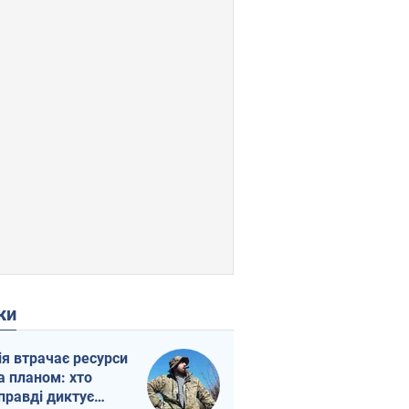
ки
ія втрачає ресурси
а планом: хто
правді диктує