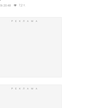
7,2 т.
26 20:48