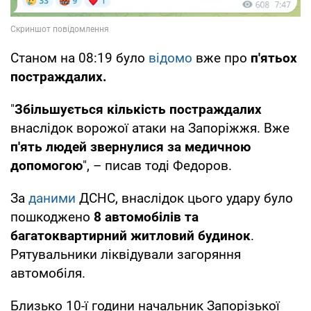
Станом на 08:19 було
відомо
вже про
п'ятьох
постраждалих.
"
Збільшується кількість постраждалих
внаслідок ворожої атаки на Запоріжжя. Вже
п'ять людей звернулися за медичною
допомогою
", – писав тоді Федоров.
За
даними
ДСНС, внаслідок цього удару було
пошкоджено
8 автомобілів та
багатоквартирний житловий будинок
.
Рятувальники ліквідували загоряння
автомобіля.
Близько 10-ї години начальник Запорізької