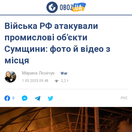
Війська РФ атакували
промислові об’єкти
Сумщини: фото й відео з
місця
Марина Ліснічук
War
1.05.2025 09:48
2,2 т.
0
РУС