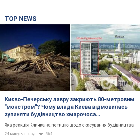
TOP NEWS
Києво-Печерську лавру закриють 80-метровим
"монстром"? Чому влада Києва відмовилась
зупиняти будівництво хмарочоса
"московського вірянина"
Яка реакція Кличка на петицію щодо скасування будівництва
24 минуты назад
564