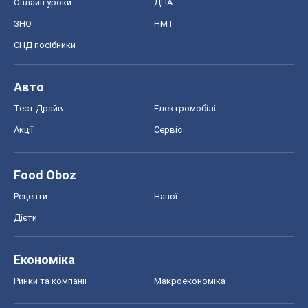
Онлайн уроки
ДПА
ЗНО
НМТ
СНД посібники
Авто
Тест Драйв
Електромобілі
Акції
Сервіс
Food Oboz
Рецепти
Напої
Дієти
Економіка
Ринки та компанії
Макроекономіка