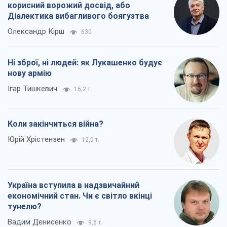
корисний ворожий досвід, або
Діалектика вибагливого боягузтва
Олександр Кірш
630
Ні зброї, ні людей: як Лукашенко будує
нову армію
Ігар Тишкевич
16,2 т.
Коли закінчиться війна?
Юрій Хрістензен
12,0 т.
Україна вступила в надзвичайний
економічний стан. Чи є світло вкінці
тунелю?
Вадим Денисенко
9,6 т.