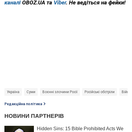
каналі
OBOZ.UA та
Viber
. Не ведіться на фейки!
Україна
Суми
Воєнні злочини Росії
Російські обстріли
Війна 
Редакційна політика