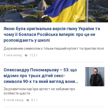
Якою була оригінальна версія гімну України та
чому її боялася Російська імперія: про це не
розповідають у школі
Державним символом є тільки перший куплет та приспів пісні
3 часа назад
12,2 т.
Олександру Пономарьову – 53: що
відомо про трьох дітей секс-
символа 90-х та який вигляд вони
мають
За розвитком кар'єри артист не забував про
особисте щастя
8 часов назад
8,1 т.