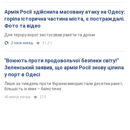
Армія Росії здійснила масовану атаку на Одесу:
горіла історична частина міста, є постраждалі.
Фото та відео
Для терору ворог застосував ракети та дрони
2 часа назад
51,2 т.
"Воюють проти продовольчої безпеки світу!"
Зеленський заявив, що армія Росії знову цілила
у порт в Одесі
Лише за тиждень проти України використали десятки ракет,
більшість із яких – балістичні
40 минут назад
273