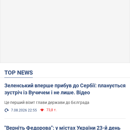
TOP NEWS
Зеленський вперше прибув до Сербії: планується
зустріч із Вучичем і не лише. Відео
Це перший візит глави держави до Бєлграда
73,8 т.
7.08.2026 22:55
"Верніть Федорова": у містах України 23-й день