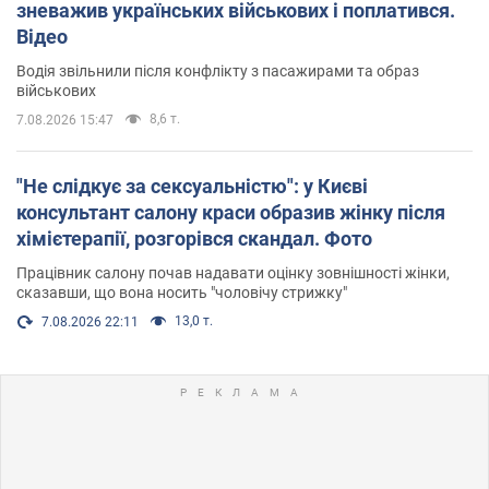
зневажив українських військових і поплатився.
Відео
Водія звільнили після конфлікту з пасажирами та образ
військових
8,6 т.
7.08.2026 15:47
"Не слідкує за сексуальністю": у Києві
консультант салону краси образив жінку після
хімієтерапії, розгорівся скандал. Фото
Працівник салону почав надавати оцінку зовнішності жінки,
сказавши, що вона носить "чоловічу стрижку"
13,0 т.
7.08.2026 22:11