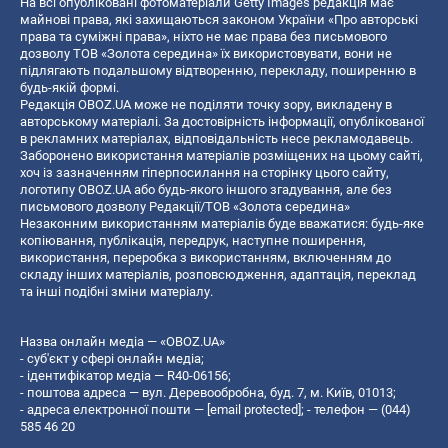
На всі опубліковані фотоматеріали Getty Images редакція має
майнові права, які захищаються законом України «Про авторські
права та суміжні права», ніхто не має права без письмового
дозволу ТОВ «Золота середина» їх використовувати, вони не
підлягають подальшому відтворенню, перекладу, поширенню в
будь-якій формі.
Редакція OBOZ.UA може не поділяти точку зору, викладену в
авторському матеріалі. За достовірність інформації, опублікованої
в рекламних матеріалах, відповідальність несе рекламодавець.
Заборонено використання матеріалів розміщених на цьому сайті,
хоч із зазначенням гіперпосилання на сторінку цього сайту,
логотипу OBOZ.UA або будь-якого іншого згадування, але без
письмового дозволу Редакції/ТОВ «Золота середина»
Незаконним використанням матеріалів буде вважатися: будь-яке
копiювання, публiкацiя, передрук, наступне поширення,
використання, переробка з використанням, включенням до
складу інших матеріалів, розповсюдження, адаптація, переклад
та інші подібні зміни матеріалу.
Назва онлайн медіа — «OBOZ.UA»
- суб'єкт у сфері онлайн медіа;
- ідентифікатор медіа — R40-06156;
- поштова адреса — вул. Деревообробна, буд. 7, м. Київ, 01013;
- адреса електронної пошти —
[email protected]
; - телефон — (044)
585 46 20