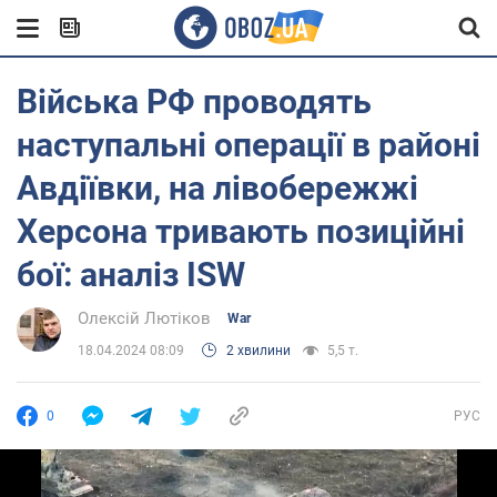
Війська РФ проводять
наступальні операції в районі
Авдіївки, на лівобережжі
Херсона тривають позиційні
бої: аналіз ISW
Олексій Лютіков
War
18.04.2024 08:09
2 хвилини
5,5 т.
0
РУС