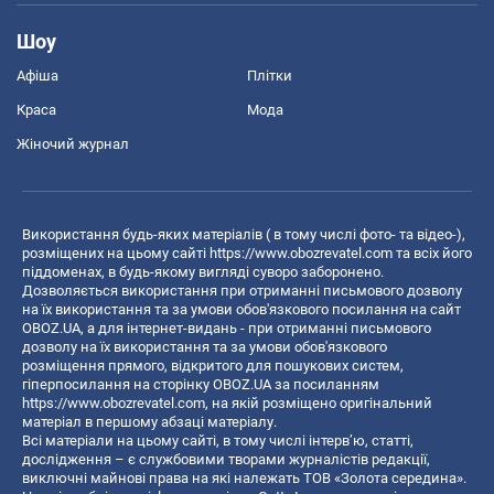
Шоу
Афіша
Плітки
Краса
Мода
Жіночий журнал
Використання будь-яких матеріалів ( в тому числі фото- та відео-),
розміщених на цьому сайті
https://www.obozrevatel.com
та всіх його
піддоменах, в будь-якому вигляді суворо заборонено.
Дозволяється використання при отриманні письмового дозволу
на їх використання та за умови обов'язкового посилання на сайт
OBOZ.UA, а для інтернет-видань - при отриманні письмового
дозволу на їх використання та за умови обов'язкового
розміщення прямого, відкритого для пошукових систем,
гіперпосилання на сторінку OBOZ.UA за посиланням
https://www.obozrevatel.com
, на якій розміщено оригінальний
матеріал в першому абзаці матеріалу.
Всі матеріали на цьому сайті, в тому числі інтерв’ю, статті,
дослідження – є службовими творами журналістів редакції,
виключні майнові права на які належать ТОВ «Золота середина».