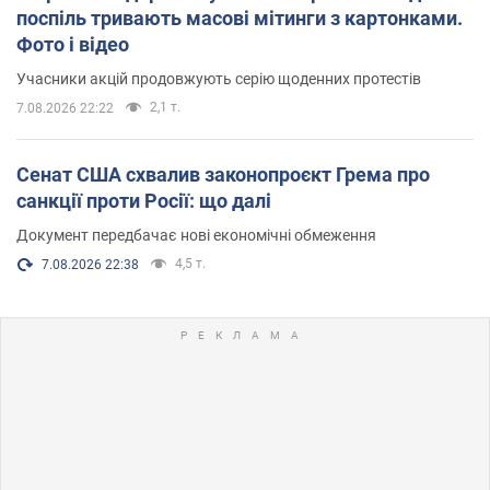
поспіль тривають масові мітинги з картонками.
Фото і відео
Учасники акцій продовжують серію щоденних протестів
2,1 т.
7.08.2026 22:22
Сенат США схвалив законопроєкт Грема про
санкції проти Росії: що далі
Документ передбачає нові економічні обмеження
4,5 т.
7.08.2026 22:38