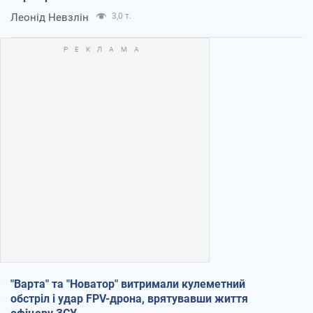
Леонід Невзлін
3,0 т.
"Варта" та "Новатор" витримали кулеметний
обстріл і удар FPV-дрона, врятувавши життя