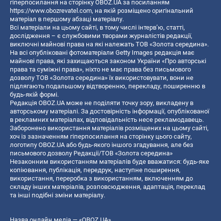
гіперпосилання на сторінку OBOZ.UA за посиланням
https://www.obozrevatel.com
, на якій розміщено оригінальний
матеріал в першому абзаці матеріалу.
Всі матеріали на цьому сайті, в тому числі інтерв’ю, статті,
дослідження – є службовими творами журналістів редакції,
виключні майнові права на які належать ТОВ «Золота середина».
На всі опубліковані фотоматеріали Getty Images редакція має
майнові права, які захищаються законом України «Про авторські
права та суміжні права», ніхто не має права без письмового
дозволу ТОВ «Золота середина» їх використовувати, вони не
підлягають подальшому відтворенню, перекладу, поширенню в
будь-якій формі.
Редакція OBOZ.UA може не поділяти точку зору, викладену в
авторському матеріалі. За достовірність інформації, опублікованої
в рекламних матеріалах, відповідальність несе рекламодавець.
Заборонено використання матеріалів розміщених на цьому сайті,
хоч із зазначенням гіперпосилання на сторінку цього сайту,
логотипу OBOZ.UA або будь-якого іншого згадування, але без
письмового дозволу Редакції/ТОВ «Золота середина»
Незаконним використанням матеріалів буде вважатися: будь-яке
копiювання, публiкацiя, передрук, наступне поширення,
використання, переробка з використанням, включенням до
складу інших матеріалів, розповсюдження, адаптація, переклад
та інші подібні зміни матеріалу.
Назва онлайн медіа — «OBOZ.UA»