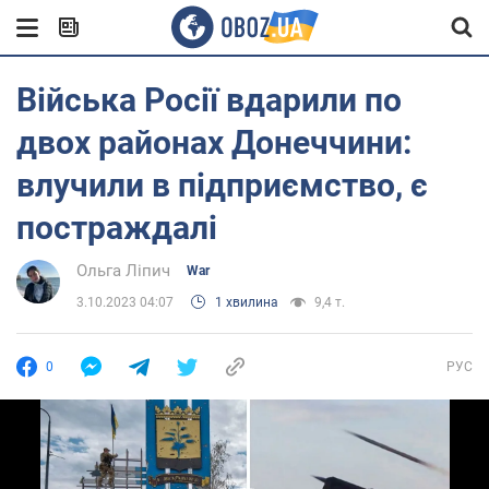
Війська Росії вдарили по
двох районах Донеччини:
влучили в підприємство, є
постраждалі
Ольга Ліпич
War
3.10.2023 04:07
1 хвилина
9,4 т.
0
РУС