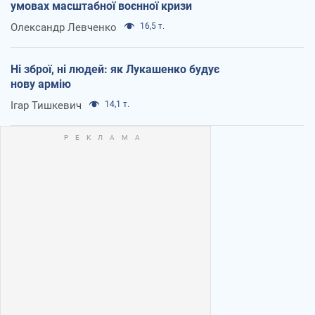
умовах масштабної воєнної кризи
Олександр Левченко
16,5 т.
Ні зброї, ні людей: як Лукашенко будує
нову армію
Ігар Тишкевич
14,1 т.