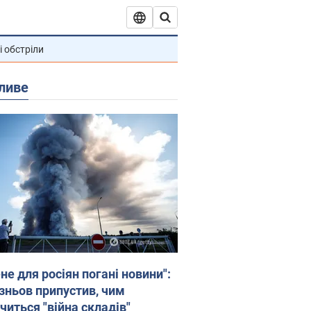
і обстріли
ливе
не для росіян погані новини":
зньов припустив, чим
читься "війна складів"