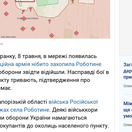
ранку, 8 травня, в мережі появилась
ційна армія нібито захопила Роботине
Заг
дар
 оборони звідти відійшли. Насправді бої в
при
нкту тривають, підтвердження про
доп
Олек
емає.
апорізькій області
війська Російської
Між
жах села Роботине
. Деякі військкори
ще 
умо
ли оборони України намагаються
Без
 окупантів до околиць населеного пункту.
Олек
збр