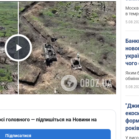
Москва
в темр
5.08.20
Банк
ново
укра
Play Video
чого
Яким б
обмін
5.08.20
"Джи
екоси
сі головного — підпишіться на Новини на
форм
років
заби
Підписатися
У висо