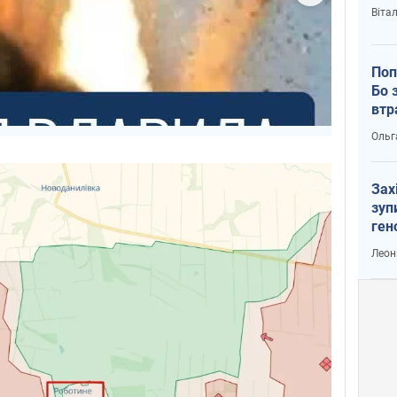
Віта
Поп
Бо 
втр
Ольг
Зах
зуп
ген
Леон