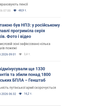
ераховують пенсії
48,9 т.
26 07:00
атакою був НПЗ: у російському
лавлі прогриміла серія
ів. Фото і відео
исловій зоні зафіксовано кілька
ків пожежі
3,4 т.
8.2026 09:01
відмінусували ще 1330
антів та збили понад 1800
йських БПЛА – Генштаб
ність путінської армії скорочується
16,2 т.
8.2026 06:32