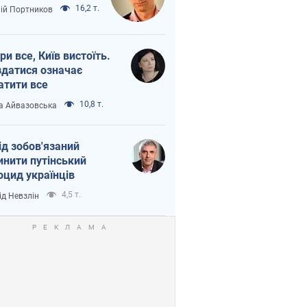
16,2 т.
лій Портников
ри все, Київ вистоїть.
здатися означає
атити все
10,8 т.
а Айвазовська
ід зобов'язаний
инити путінський
оцид українців
4,5 т.
ід Невзлін