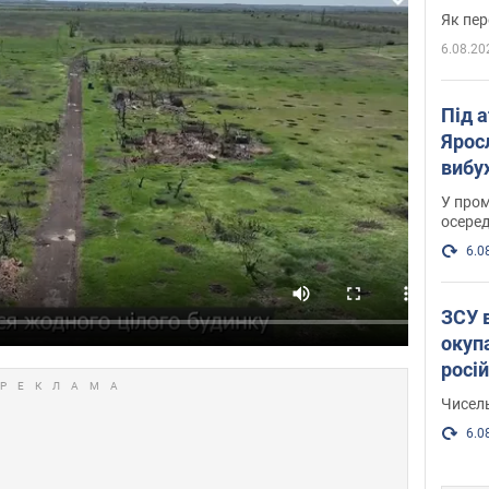
Як пер
6.08.20
Під 
Ярос
вибух
У пром
осеред
6.0
ЗСУ 
окуп
росі
Чисель
6.0