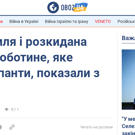
ни
Війна в Україні
Війна Ізраїлю та Ірану
VENETO
Російськ
Важ
ля і розкидана
Роботине, яке
анти, показали з
8,1 т.
"У ме
Селе
Читать на русском
закін