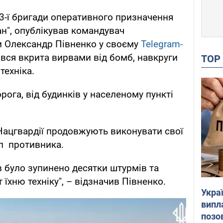
" 3-ї бригади оперативного призначення
ан", опублікував командувач
ни Олександр Півненко у своєму
Telegram-
 вся вкрита вирвами від бомб, навкруги
TO
техніка.
орога, від будинків у населеному пункті
Нацгвардії продовжують виконувати свої
п противника.
в було зупинено десятки штурмів та
їхню техніку", – відзначив Півненко.
Украї
випл
позо