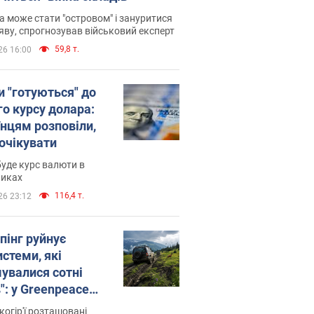
 може стати "островом" і зануритися
яву, спрогнозував військовий експерт
59,8 т.
26 16:00
и "готуються" до
го курсу долара:
їнцям розповіли,
 очікувати
уде курс валюти в
никах
116,4 т.
26 23:12
пінг руйнує
стеми, які
увалися сотні
": у Greenpeace
ли на сполох
когір'ї розташовані