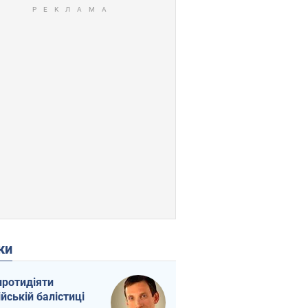
ки
протидіяти
ійській балістиці