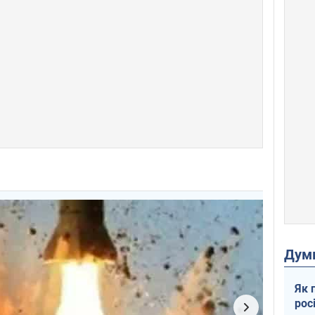
Дум
Як 
рос