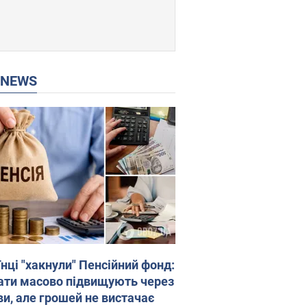
P NEWS
нці "хакнули" Пенсійний фонд:
ати масово підвищують через
ви, але грошей не вистачає