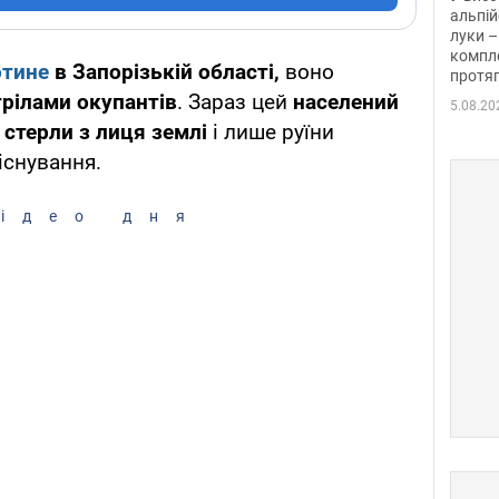
альпій
луки –
компле
отин
е
в Запорізькій області,
воно
протяг
трілами окупантів
. Зараз цей
населений
5.08.20
стерли з лиця землі
і лише руїни
існування.
ідео дня