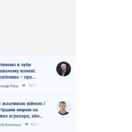
лянемо в зуби
ованому коневі:
скіпливо – про
омогу Україні
7,0 т.
сандр Кірш
 жахливою війною і
гіршим миром на
вах агресора, або
вихідність – теж
6,2 т.
сій Копитько
оя Росії