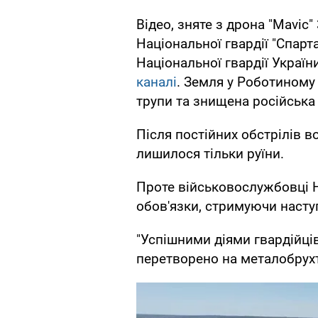
Відео, зняте з дрона "Mavic
Національної гвардії "Спарт
Національної гвардії Украї
каналі
. Земля у Роботиному
трупи та знищена російська 
Після постійних обстрілів в
лишилося тільки руїни.
Проте військовослужбовці 
обов'язки, стримуючи насту
"Успішними діями гвардійці
перетворено на металобрухт 