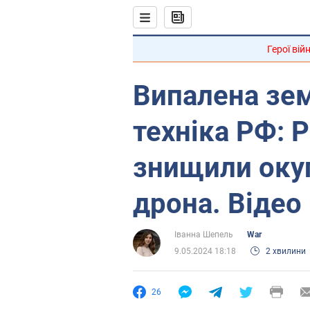
Герої вій
Випалена зем
техніка РФ: 
знищили окуп
дрона. Відео
Іванна Шепель
War
9.05.2024 18:18
2 хвилини
26