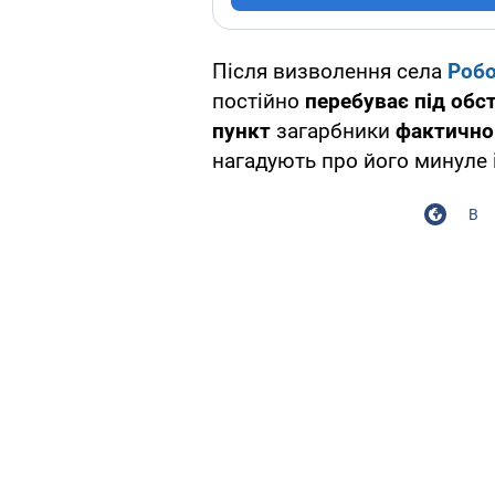
Після визволення села
Роб
постійно
перебуває під обс
пункт
загарбники
фактично 
нагадують про його минуле 
В