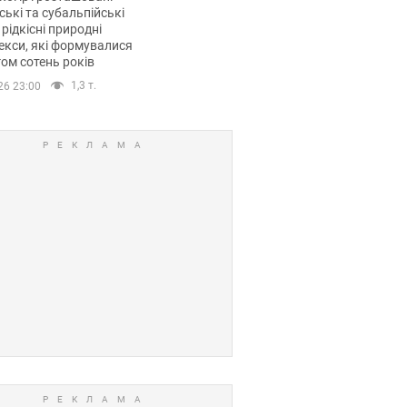
ські та субальпійські
 рідкісні природні
кси, які формувалися
ом сотень років
1,3 т.
26 23:00