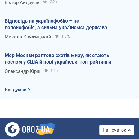
Віктор Андрусів
2,2 т.
Відповідь на українофобію – не
полонофобія, а сильна українська держава
Микола Княжицький
1,5 т.
Мер Москви раптово схотів миру, як стають
послом у США й нові українські топ-рейтинги
Олександр Кірш
6,6 т.
Всі думки
На початок