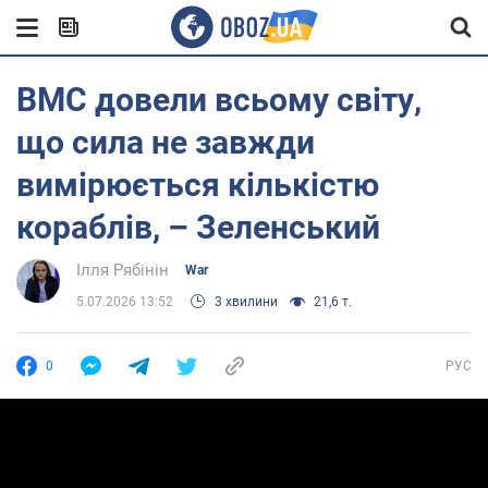
ВМС довели всьому світу,
що сила не завжди
вимірюється кількістю
кораблів, – Зеленський
Ілля Рябінін
War
5.07.2026 13:52
3 хвилини
21,6 т.
0
РУС