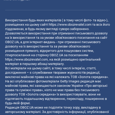
Використання будь-яких матеріалів ( в тому числі фото- та відео-),
розміщених на цьому сайті
https://www.obozrevatel.com
та всіх його
піддоменах, в будь-якому вигляді суворо заборонено.
Дозволяється використання при отриманні письмового дозволу
на їх використання та за умови обов'язкового посилання на сайт
OBOZ.UA, а для інтернет-видань - при отриманні письмового
дозволу на їх використання та за умови обов'язкового
розміщення прямого, відкритого для пошукових систем,
гіперпосилання на сторінку OBOZ.UA за посиланням
https://www.obozrevatel.com
, на якій розміщено оригінальний
матеріал в першому абзаці матеріалу.
Всі матеріали на цьому сайті, в тому числі інтерв’ю, статті,
дослідження – є службовими творами журналістів редакції,
виключні майнові права на які належать ТОВ «Золота середина».
На всі опубліковані фотоматеріали Getty Images редакція має
майнові права, які захищаються законом України «Про авторські
права та суміжні права», ніхто не має права без письмового
дозволу ТОВ «Золота середина» їх використовувати, вони не
підлягають подальшому відтворенню, перекладу, поширенню в
будь-якій формі.
Редакція OBOZ.UA може не поділяти точку зору, викладену в
авторському матеріалі. За достовірність інформації, опублікованої