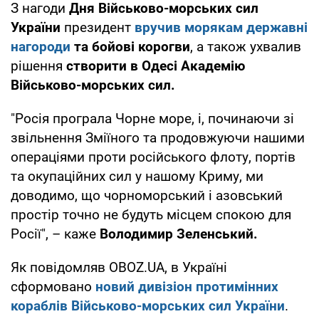
З нагоди
Дня Військово-морських сил
України
президент
вручив морякам державні
нагороди
та бойові корогви
, а також ухвалив
рішення
створити в Одесі Академію
Військово-морських сил.
"Росія програла Чорне море, і, починаючи зі
звільнення Зміїного та продовжуючи нашими
операціями проти російського флоту, портів
та окупаційних сил у нашому Криму, ми
доводимо, що чорноморський і азовський
простір точно не будуть місцем спокою для
Росії", – каже
Володимир Зеленський.
Як повідомляв OBOZ.UA, в Україні
сформовано
новий дивізіон протимінних
кораблів
Військово-морських сил України
.