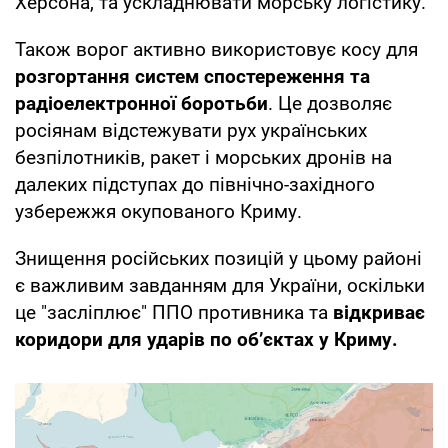
Херсона, та ускладнювати морську логістику.
Також ворог активно використовує косу для
розгортання систем спостереження та
радіоелектронної боротьби
. Це дозволяє
росіянам відстежувати рух українських
безпілотників, ракет і морських дронів на
далеких підступах до північно-західного
узбережжя окупованого Криму.
Знищення російських позицій у цьому районі
є важливим завданням для України, оскільки
це "засліплює" ППО противника та
відкриває
коридори для ударів по об’єктах у Криму.