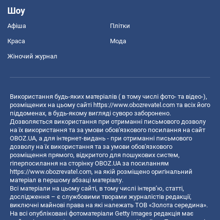
Шоу
Афіша
Плітки
Краса
Мода
Жіночий журнал
Використання будь-яких матеріалів ( в тому числі фото- та відео-),
розміщених на цьому сайті
https://www.obozrevatel.com
та всіх його
піддоменах, в будь-якому вигляді суворо заборонено.
Дозволяється використання при отриманні письмового дозволу
на їх використання та за умови обов'язкового посилання на сайт
OBOZ.UA, а для інтернет-видань - при отриманні письмового
дозволу на їх використання та за умови обов'язкового
розміщення прямого, відкритого для пошукових систем,
гіперпосилання на сторінку OBOZ.UA за посиланням
https://www.obozrevatel.com
, на якій розміщено оригінальний
матеріал в першому абзаці матеріалу.
Всі матеріали на цьому сайті, в тому числі інтерв’ю, статті,
дослідження – є службовими творами журналістів редакції,
виключні майнові права на які належать ТОВ «Золота середина».
На всі опубліковані фотоматеріали Getty Images редакція має