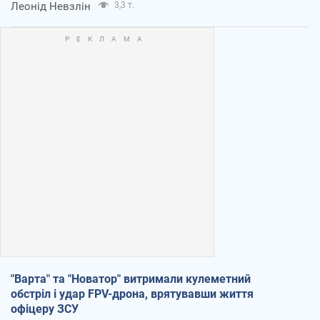
Леонід Невзлін
3,3 т.
"Варта" та "Новатор" витримали кулеметний
обстріл і удар FPV-дрона, врятувавши життя
офіцеру ЗСУ