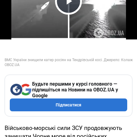
Play Video
Будьте першими у курсі головного —
підпишіться на Новини на OBOZ.UA у
Google
Підписатися
Військово-морські сили ЗСУ продовжують
зачищати Чорне море від російських