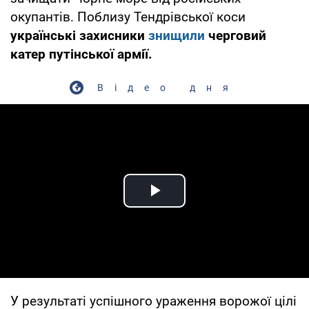
окупантів. Поблизу Тендрівської коси
українські захисники
знищили
черговий
катер путінської армії.
Відео дня
Play Video
У результаті успішного ураження ворожої цілі