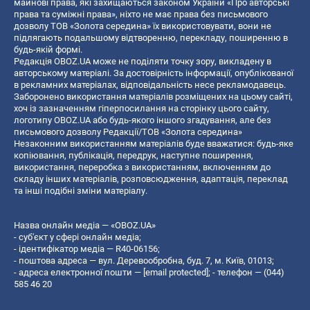
майнові права, які захищаються законом України «Про авторські
права та суміжні права», ніхто не має права без письмового
дозволу ТОВ «Золота середина» їх використовувати, вони не
підлягають подальшому відтворенню, перекладу, поширенню в
будь-якій формі.
Редакція OBOZ.UA може не поділяти точку зору, викладену в
авторському матеріалі. За достовірність інформації, опублікованої
в рекламних матеріалах, відповідальність несе рекламодавець.
Заборонено використання матеріалів розміщених на цьому сайті,
хоч із зазначенням гіперпосилання на сторінку цього сайту,
логотипу OBOZ.UA або будь-якого іншого згадування, але без
письмового дозволу Редакції/ТОВ «Золота середина»
Незаконним використанням матеріалів буде вважатися: будь-яке
копiювання, публiкацiя, передрук, наступне поширення,
використання, переробка з використанням, включенням до
складу інших матеріалів, розповсюдження, адаптація, переклад
та інші подібні зміни матеріалу.
Назва онлайн медіа — «OBOZ.UA»
- суб'єкт у сфері онлайн медіа;
- ідентифікатор медіа — R40-06156;
- поштова адреса — вул. Деревообробна, буд. 7, м. Київ, 01013;
- адреса електронної пошти —
[email protected]
; - телефон — (044)
585 46 20