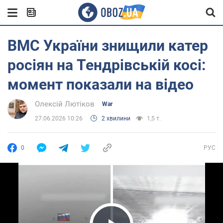
ВМС України знищили катер
росіян на Тендрівській косі:
момент показали на відео
Олексій Лютіков
War
27.06.2026 10:26
2 хвилини
1,5 т.
0
РУС