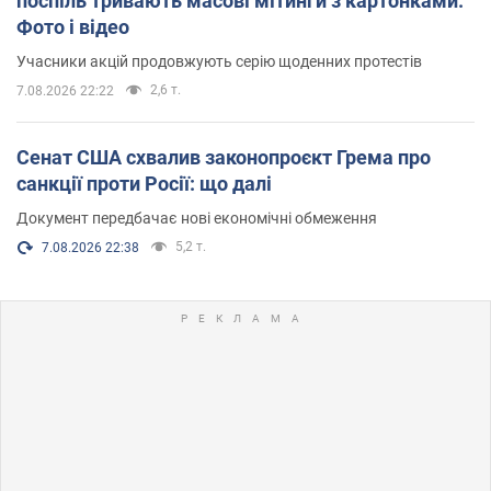
поспіль тривають масові мітинги з картонками.
Фото і відео
Учасники акцій продовжують серію щоденних протестів
2,6 т.
7.08.2026 22:22
Сенат США схвалив законопроєкт Грема про
санкції проти Росії: що далі
Документ передбачає нові економічні обмеження
5,2 т.
7.08.2026 22:38