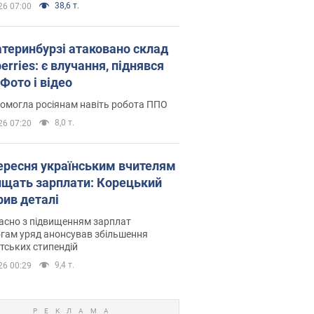
38,6 т.
26 07:00
атеринбурзі атаковано склад
erries: є влучання, піднявся
Фото і відео
омогла росіянам навіть робота ППО
8,0 т.
26 07:20
вересня українським вчителям
ищать зарплати: Корецький
рив деталі
асно з підвищенням зарплат
гам уряд анонсував збільшення
тських стипендій
9,4 т.
26 00:29