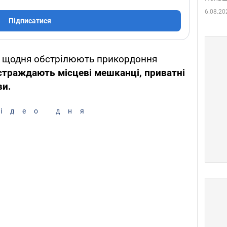
6.08.20
Підписатися
ка щодня обстрілюють прикордоння
страждають місцеві мешканці, приватні
ви.
ідео дня