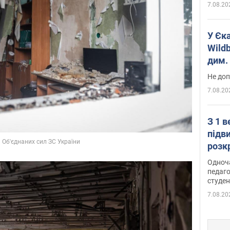
7.08.20
У Єк
Wildb
дим. 
Не доп
7.08.20
З 1 
підв
розк
Одноч
педаго
студен
7.08.20