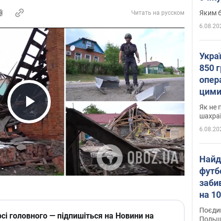
Яким б
Читать на русском
6.08.20
Укра
850 г
опера
цими
Як не 
Play Video
шахра
6.08.20
Найд
футб
заби
на 10
Віде
Поєдин
сі головного — підпишіться на Новини на
Польщ