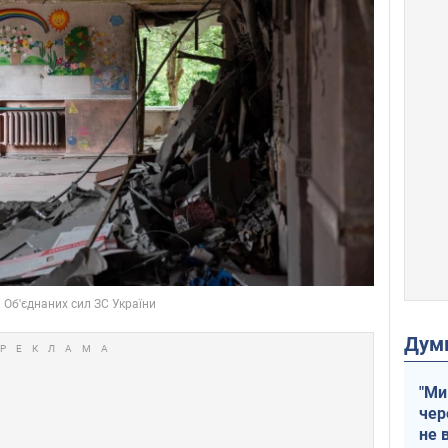
Дум
"Ми
чер
не 