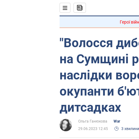
Герої вій
"Волосся диб
на Сумщині р
наслідки вор
окупанти б'ю
дитсадках
Ольга Ганюкова
War
29.06.2023 12:45
3 хвилин