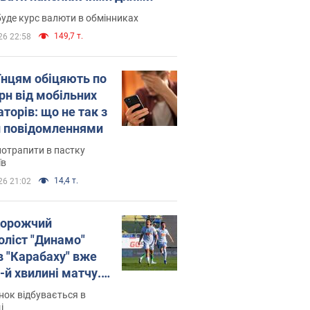
уде курс валюти в обмінниках
149,7 т.
26 22:58
їнцям обіцяють по
рн від мобільних
торів: що не так з
 повідомленнями
потрапити в пастку
їв
14,4 т.
26 21:02
орожчий
оліст "Динамо"
в "Карабаху" вже
-й хвилині матчу.
о
ок відбувається в
і