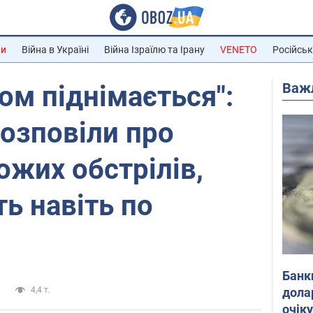
ни
Війна в Україні
Війна Ізраїлю та Ірану
VENETO
Російськ
Важ
ом піднімається":
озповіли про
ожих обстрілів,
ть навіть по
Банк
дола
и
4,4 т.
очік