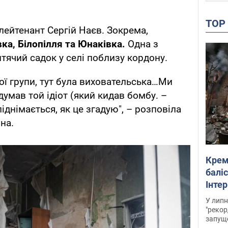
TO
лейтенант Сергій Наєв. Зокрема,
ка, Білопілля та Юнаківка.
Одна з
ячий садок у селі поблизу кордону.
ої групи, тут була виховательська…Ми
умав той ідіот (який кидав бомбу. –
піднімається, як це згадую", – розповіла
на.
Крем
баліс
Інте
У липн
"рекор
запуще