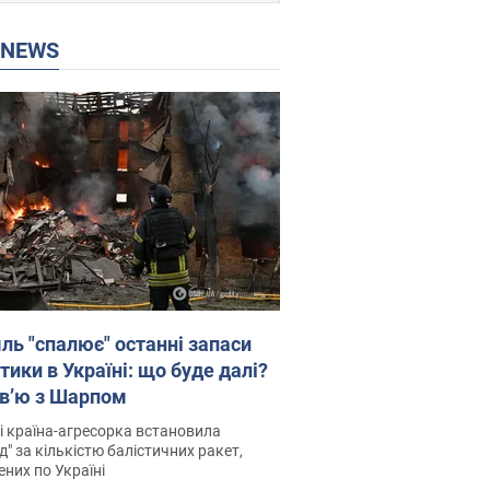
P NEWS
ль "спалює" останні запаси
тики в Україні: що буде далі?
рв’ю з Шарпом
і країна-агресорка встановила
д" за кількістю балістичних ракет,
них по Україні