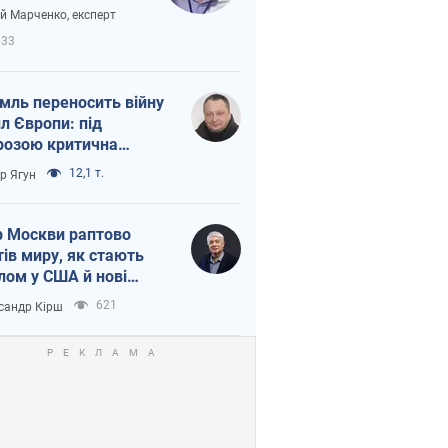
вірі через
ій Марченко, експерт
етний терор
633
мль переносить війну
ил Європи: під
розою критична
істика
12,1 т.
ор Ягун
 Москви раптово
тів миру, як стають
лом у США й нові
аїнські топ-рейтинги
621
сандр Кірш