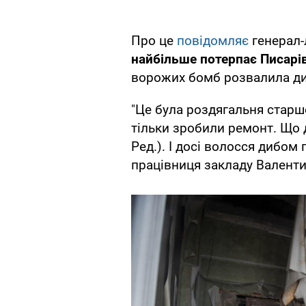
Про це
повідомляє
генерал-
найбільше потерпає Писарів
ворожих бомб розвалила дит
"Це була роздягальня старш
тільки зробили ремонт. Що д
Ред.). І досі волосся дибом 
працівниця закладу Валенти