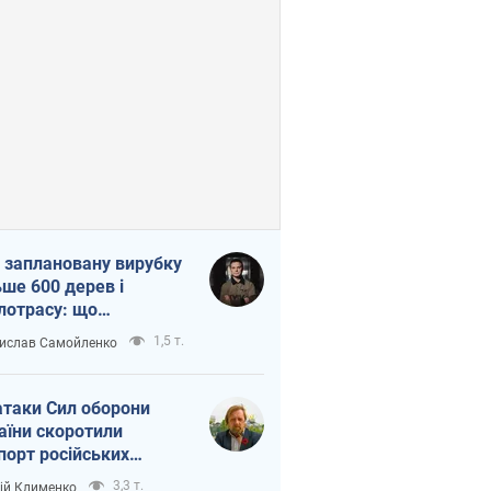
 заплановану вирубку
ьше 600 дерев і
лотрасу: що
бувається на Теремках
1,5 т.
ислав Самойленко
иєві
атаки Сил оборони
аїни скоротили
порт російських
топродуктів
3,3 т.
ій Клименко