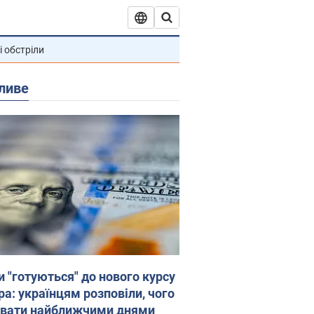
і обстріли
ливе
и "готуються" до нового курсу
ра: українцям розповіли, чого
увати найближчими днями