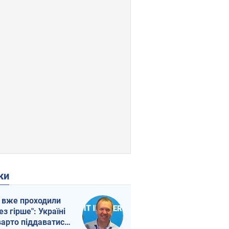
ки
 вже проходили
ез гірше": Україні
варто піддаватися