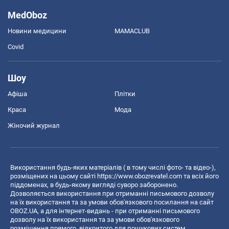
MedOboz
Новини медицини
MAMACLUB
Covid
Шоу
Афіша
Плітки
Краса
Мода
Жіночий журнал
Використання будь-яких матеріалів ( в тому числі фото- та відео-),
розміщених на цьому сайті
https://www.obozrevatel.com
та всіх його
піддоменах, в будь-якому вигляді суворо заборонено.
Дозволяється використання при отриманні письмового дозволу
на їх використання та за умови обов'язкового посилання на сайт
OBOZ.UA, а для інтернет-видань - при отриманні письмового
дозволу на їх використання та за умови обов'язкового
розміщення прямого, відкритого для пошукових систем,