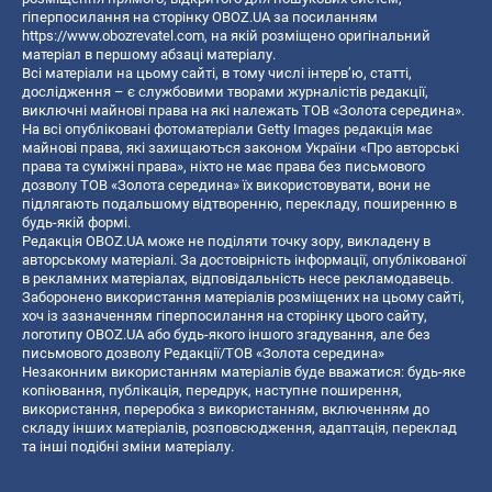
гіперпосилання на сторінку OBOZ.UA за посиланням
https://www.obozrevatel.com
, на якій розміщено оригінальний
матеріал в першому абзаці матеріалу.
Всі матеріали на цьому сайті, в тому числі інтерв’ю, статті,
дослідження – є службовими творами журналістів редакції,
виключні майнові права на які належать ТОВ «Золота середина».
На всі опубліковані фотоматеріали Getty Images редакція має
майнові права, які захищаються законом України «Про авторські
права та суміжні права», ніхто не має права без письмового
дозволу ТОВ «Золота середина» їх використовувати, вони не
підлягають подальшому відтворенню, перекладу, поширенню в
будь-якій формі.
Редакція OBOZ.UA може не поділяти точку зору, викладену в
авторському матеріалі. За достовірність інформації, опублікованої
в рекламних матеріалах, відповідальність несе рекламодавець.
Заборонено використання матеріалів розміщених на цьому сайті,
хоч із зазначенням гіперпосилання на сторінку цього сайту,
логотипу OBOZ.UA або будь-якого іншого згадування, але без
письмового дозволу Редакції/ТОВ «Золота середина»
Незаконним використанням матеріалів буде вважатися: будь-яке
копiювання, публiкацiя, передрук, наступне поширення,
використання, переробка з використанням, включенням до
складу інших матеріалів, розповсюдження, адаптація, переклад
та інші подібні зміни матеріалу.