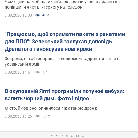
Чому ціни на мобільний зв'язок зросли у кілька разів і як
поліпшити якість інтернету на телефоні
40,3 т.
7.08.2026 12:00
"Працюємо, щоб отримати пакети з ракетами
для ППО": Зеленський заслухав доповідь
Драпатого і анонсував нові кроки
Зокрема, він обговорив з головкомом кадрові питання в
українській армії
1,7 т.
7.08.2026 14:51
В окупованій Ялті прогриміли потужні вибухи:
валить чорний дим. Фото і відео
Місто, ймовірно, опинилося під атакою дронів
5,1 т.
7.08.2026 13:26