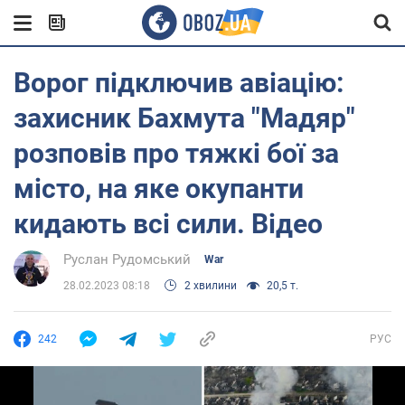
Ворог підключив авіацію:
захисник Бахмута "Мадяр"
розповів про тяжкі бої за
місто, на яке окупанти
кидають всі сили. Відео
Руслан Рудомський
War
28.02.2023 08:18
2 хвилини
20,5 т.
242
РУС