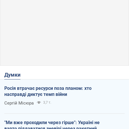
Думки
Росія втрачає ресурси поза планом: хто
насправді диктує темп війни
Сергій Місюра
3,7 т.
"Ми вже проходили через гірше": Україні не
варто піддаватися зневірі через ракетний