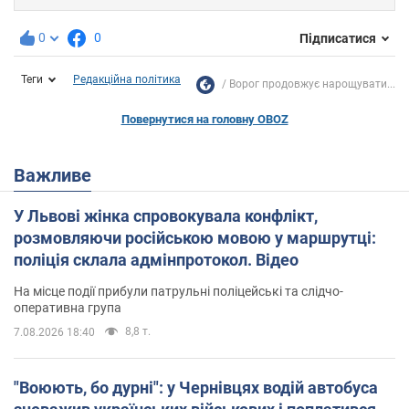
0
0
Підписатися
Теги
Редакційна політика
Ворог продовжує нарощувати...
Повернутися на головну OBOZ
Важливе
У Львові жінка спровокувала конфлікт,
розмовляючи російською мовою у маршрутці:
поліція склала адмінпротокол. Відео
На місце події прибули патрульні поліцейські та слідчо-
оперативна група
8,8 т.
7.08.2026 18:40
"Воюють, бо дурні": у Чернівцях водій автобуса