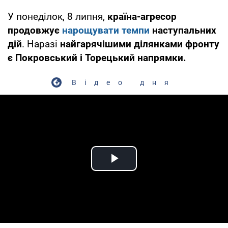
У понеділок, 8 липня,
країна-агресор
продовжує
нарощувати темпи
наступальних
дій
. Наразі
найгарячішими ділянками фронту
є Покровський і Торецький напрямки.
Відео дня
Play Video