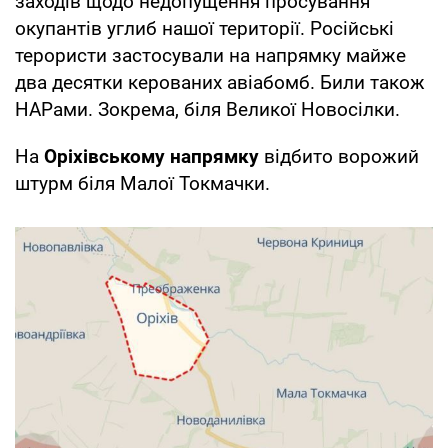
заходів щодо недопущення просування
окупантів углиб нашої території. Російські
терористи застосували на напрямку майже
два десятки керованих авіабомб. Били також
НАРами. Зокрема, біля Великої Новосілки.
На
Оріхівському напрямку
відбито ворожий
штурм біля Малої Токмачки.