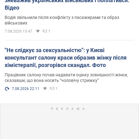
зневажив українських військових і поплатився.
Відео
Водія звільнили після конфлікту з пасажирами та образ
військових
8,2 т.
7.08.2026 15:47
"Не слідкує за сексуальністю": у Києві
консультант салону краси образив жінку після
хімієтерапії, розгорівся скандал. Фото
Працівник салону почав надавати оцінку зовнішності жінки,
сказавши, що вона носить "чоловічу стрижку"
9,5 т.
7.08.2026 22:11