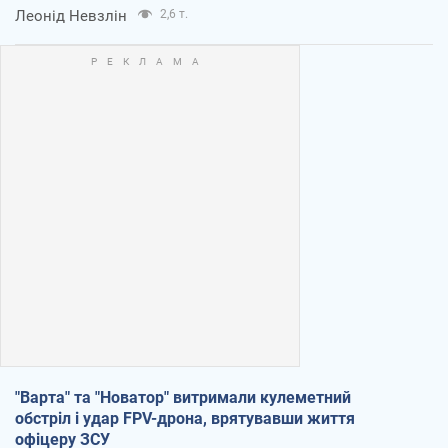
Леонід Невзлін
2,6 т.
"Варта" та "Новатор" витримали кулеметний
обстріл і удар FPV-дрона, врятувавши життя
офіцеру ЗСУ