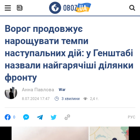
Ворог продовжує
нарощувати темпи
наступальних дій: у Генштабі
назвали найгарячіші ділянки
фронту
Анна Павлова
War
8.07.2024 17:47
3 хвилини
2,4 т.
0
РУС