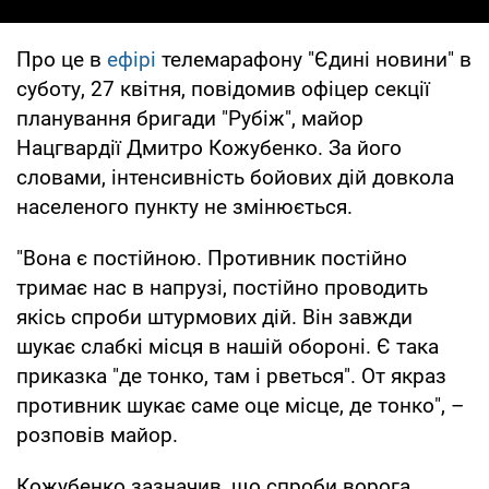
Про це в
ефірі
телемарафону "Єдині новини" в
суботу, 27 квітня, повідомив офіцер секції
планування бригади "Рубіж", майор
Нацгвардії Дмитро Кожубенко. За його
словами, інтенсивність бойових дій довкола
населеного пункту не змінюється.
"Вона є постійною. Противник постійно
тримає нас в напрузі, постійно проводить
якісь спроби штурмових дій. Він завжди
шукає слабкі місця в нашій обороні. Є така
приказка "де тонко, там і рветься". От якраз
противник шукає саме оце місце, де тонко", –
розповів майор.
Кожубенко зазначив, що спроби ворога