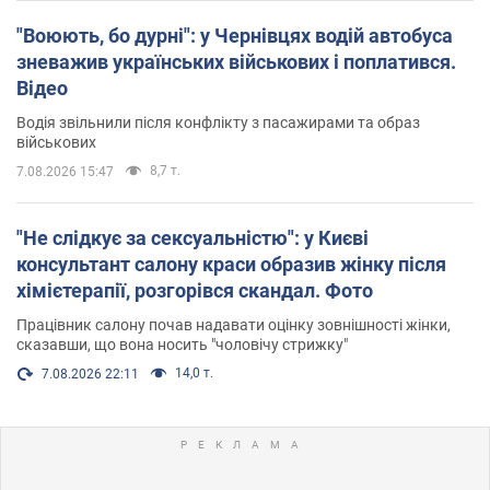
"Воюють, бо дурні": у Чернівцях водій автобуса
зневажив українських військових і поплатився.
Відео
Водія звільнили після конфлікту з пасажирами та образ
військових
8,7 т.
7.08.2026 15:47
"Не слідкує за сексуальністю": у Києві
консультант салону краси образив жінку після
хімієтерапії, розгорівся скандал. Фото
Працівник салону почав надавати оцінку зовнішності жінки,
сказавши, що вона носить "чоловічу стрижку"
14,0 т.
7.08.2026 22:11