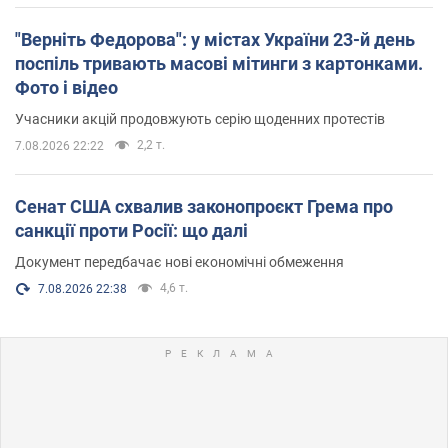
"Верніть Федорова": у містах України 23-й день
поспіль тривають масові мітинги з картонками.
Фото і відео
Учасники акцій продовжують серію щоденних протестів
2,2 т.
7.08.2026 22:22
Сенат США схвалив законопроєкт Грема про
санкції проти Росії: що далі
Документ передбачає нові економічні обмеження
4,6 т.
7.08.2026 22:38