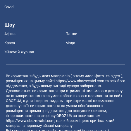
Covid
Шоу
Афіша
Плітки
Краса
Мода
Жіночий журнал
Використання будь-яких матеріалів ( в тому числі фото- та відео-),
розміщених на цьому сайті
https://www.obozrevatel.com
та всіх його
піддоменах, в будь-якому вигляді суворо заборонено.
Дозволяється використання при отриманні письмового дозволу
на їх використання та за умови обов'язкового посилання на сайт
OBOZ.UA, а для інтернет-видань - при отриманні письмового
дозволу на їх використання та за умови обов'язкового
розміщення прямого, відкритого для пошукових систем,
гіперпосилання на сторінку OBOZ.UA за посиланням
https://www.obozrevatel.com
, на якій розміщено оригінальний
матеріал в першому абзаці матеріалу.
Всі матеріали на цьому сайті, в тому числі інтерв’ю, статті,