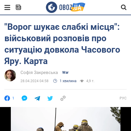
"Ворог шукає слабкі місця":
військовий розповів про
ситуацію довкола Часового
Яру. Карта
Софія Закревська
War
28.04.2024 04:58
1 хвилина
4,9 т.
1
РУС