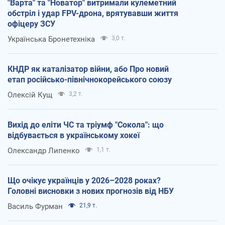
"Варта" та "Новатор" витримали кулеметний
обстріл і удар FPV-дрона, врятувавши життя
офіцеру ЗСУ
Українська Бронетехніка
3,0 т.
КНДР як каталізатор війни, або Про новий
етап російсько-північнокорейського союзу
Олексій Кущ
3,2 т.
Вихід до еліти ЧС та тріумф "Сокола": що
відбувається в українському хокеї
Олександр Липенко
1,1 т.
Що очікує українців у 2026–2028 роках?
Головні висновки з нових прогнозів від НБУ
Василь Фурман
21,9 т.