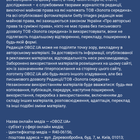
дослідження – є службовими творами журналістів редакції,
виключні майнові права на які належать ТОВ «Золота середина».
На всі опубліковані фотоматеріали Getty Images редакція має
майнові права, які захищаються законом України «Про авторські
права та суміжні права», ніхто не має права без письмового
дозволу ТОВ «Золота середина» їх використовувати, вони не
підлягають подальшому відтворенню, перекладу, поширенню в
будь-якій формі.
Редакція OBOZ.UA може не поділяти точку зору, викладену в
авторському матеріалі. За достовірність інформації, опублікованої
в рекламних матеріалах, відповідальність несе рекламодавець.
Заборонено використання матеріалів розміщених на цьому сайті,
хоч із зазначенням гіперпосилання на сторінку цього сайту,
логотипу OBOZ.UA або будь-якого іншого згадування, але без
письмового дозволу Редакції/ТОВ «Золота середина»
Незаконним використанням матеріалів буде вважатися: будь-яке
копiювання, публiкацiя, передрук, наступне поширення,
використання, переробка з використанням, включенням до
складу інших матеріалів, розповсюдження, адаптація, переклад
та інші подібні зміни матеріалу.
Назва онлайн медіа — «OBOZ.UA»
- суб'єкт у сфері онлайн медіа;
- ідентифікатор медіа — R40-06156;
- поштова адреса — вул. Деревообробна, буд. 7, м. Київ, 01013;