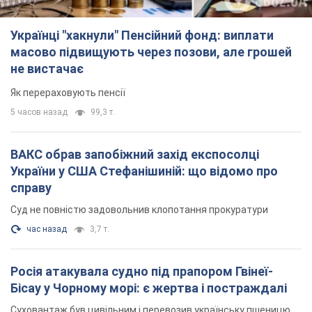
Суд не повністю задовольнив клопотання прокуратури
час назад
3,7 т.
Росія атакувала судно під прапором Гвінеї-
Бісау у Чорному морі: є жертва і постраждалі
Суховантаж був цивільним і перевозив українську пшеницю
2 часа назад
1,0 т.