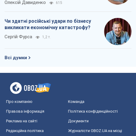
Про компанію
Команда
Правова інформація
Політика конфіденційності
Реклама на сайті
Документи
Редакційна політика
Журналісти OBOZ.UA на місці
подій
OBOZ.UA
Політика
Світ
Розслідування
Блоги
Суспільство
Регіони України
Київ
Харків