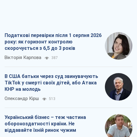
КНР на молодь
Олександр Кірш
513
Український бізнес – теж частина
обороноздатності країни. Не
віддавайте їхній ринок чужим
Олексій Давиденко
615
Чи здатні російські удари по бізнесу
викликати економічну катастрофу?
Сергій Фурса
1,2 т.
Всі думки