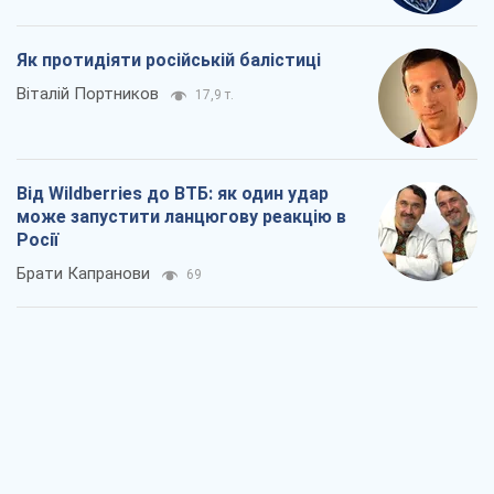
Податкові перевірки після 1 серпня 2026
року: як горизонт контролю
скорочується з 6,5 до 3 років
Вікторія Карпова
387
В США батьки через суд звинувачують
TikTok у смерті своїх дітей, або Атака