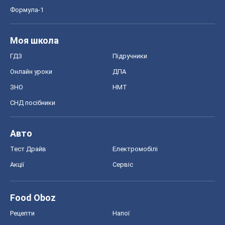
Тест Драйв
Електромобілі
Акції
Сервіс
Food Oboz
Рецепти
Напої
Дієти
Економіка
Ринки та компанії
Макроекономіка
MedOboz
Новини медицини
MAMACLUB
Шоу