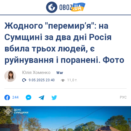
Жодного "перемир’я": на
Сумщині за два дні Росія
вбила трьох людей, є
руйнування і поранені. Фото
Юлія Хоменко
War
9.05.2025 23:40
11,0 т.
244
РУС