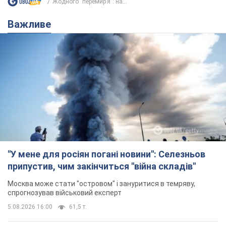
"У мене для росіян погані новини": Селезньов
припустив, чим закінчиться "війна складів"
Москва може стати "островом" і зануритися в темряву,
спрогнозував військовий експерт
5.08.2026 16:00
61,5 т.
Банки "готуються" до нового курсу
долара: українцям розповіли, чого
очікувати
Яким буде курс валюти в обмінниках
5.08.2026 23:12
122,1 т.
"Джипінг руйнує екосистеми, які
формувалися сотні років": у
Greenpeace забили на сполох
У високогір'ї розташовані альпійські та