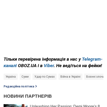
Тільки перевірена інформація в нас у
Telegram-
каналі
OBOZ.UA і в
Viber
. Не ведіться на фейки!
Україна
Суми
Удар по Сумах
Війна в Україні
Воєнні злочини
Редакційна політика