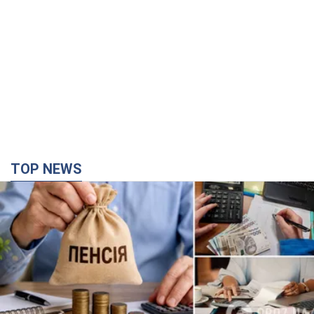
Українці "хакнули" Пенсійний фонд: виплати
масово підвищують через позови, але грошей
не вистачає
Як перераховують пенсії
5 часов назад
99,3 т.
ВАКС обрав запобіжний захід експосолці
України у США Стефанішиній: що відомо про
справу