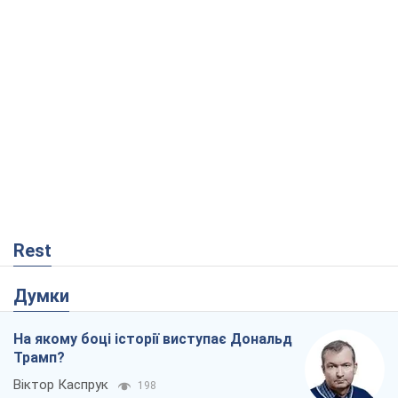
Rest
Думки
На якому боці історії виступає Дональд
Трамп?
Віктор Каспрук
198
Як протидіяти російській балістиці
Віталій Портников
17,9 т.
Від Wildberries до ВТБ: як один удар
може запустити ланцюгову реакцію в
Росії
Брати Капранови
69