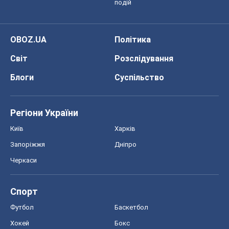
Запоріжжя
Дніпро
Черкаси
Спорт
Футбол
Баскетбол
Хокей
Бокс
Формула-1
Моя школа
ГДЗ
Підручники
Онлайн уроки
ДПА
ЗНО
НМТ
СНД посібники
Авто