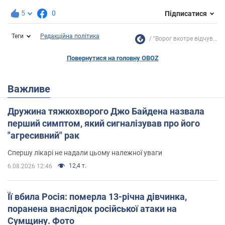
5
0
Підписатися
Теги
Редакційна політика
"Ворог вкотре відчув...
Повернутися на головну OBOZ
Важливе
Дружина тяжкохворого Джо Байдена назвала
перший симптом, який сигналізував про його
"агресивний" рак
Спершу лікарі не надали цьому належної уваги
12,4 т.
6.08.2026 12:46
Її вбила Росія: померла 13-річна дівчинка,
поранена внаслідок російської атаки на
Сумщину. Фото