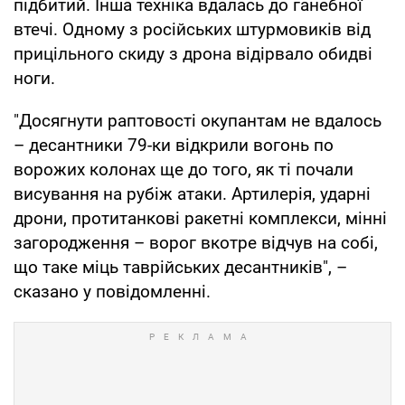
підбитий. Інша техніка вдалась до ганебної
втечі. Одному з російських штурмовиків від
прицільного скиду з дрона відірвало обидві
ноги.
"Досягнути раптовості окупантам не вдалось
– десантники 79-ки відкрили вогонь по
ворожих колонах ще до того, як ті почали
висування на рубіж атаки. Артилерія, ударні
дрони, протитанкові ракетні комплекси, мінні
загородження – ворог вкотре відчув на собі,
що таке міць таврійських десантників", –
сказано у повідомленні.