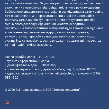
авторському матеріалі. За достовірність інформації, опублікованої
в рекламних матеріалах, відповідальність несе рекламодавець.
Заборонено використання матеріалів розміщених на цьому сайті,
хоч із зазначенням гіперпосилання на сторінку цього сайту,
логотипу OBOZ.UA або будь-якого іншого згадування, але без
письмового дозволу Редакції/ТОВ «Золота середина»
Незаконним використанням матеріалів буде вважатися: будь-яке
копiювання, публiкацiя, передрук, наступне поширення,
використання, переробка з використанням, включенням до
складу інших матеріалів, розповсюдження, адаптація, переклад
та інші подібні зміни матеріалу.
Назва онлайн медіа — «OBOZ.UA»
- суб'єкт у сфері онлайн медіа;
- ідентифікатор медіа — R40-06156;
- поштова адреса — вул. Деревообробна, буд. 7, м. Київ, 01013;
- адреса електронної пошти —
[email protected]
; - телефон — (044)
585 46 20
© 2026 Всі права захищені, ТОВ "Золота середина".