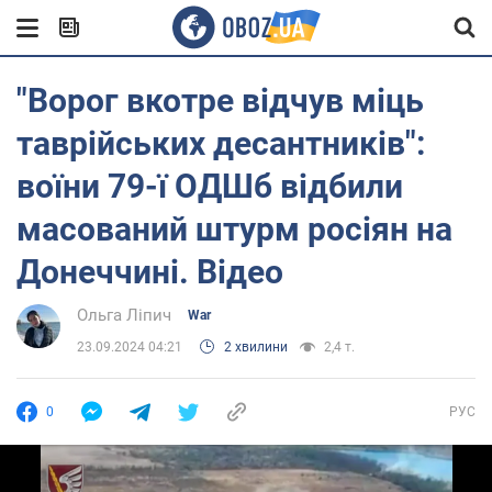
"Ворог вкотре відчув міць
таврійських десантників":
воїни 79-ї ОДШб відбили
масований штурм росіян на
Донеччині. Відео
Ольга Ліпич
War
23.09.2024 04:21
2 хвилини
2,4 т.
0
РУС