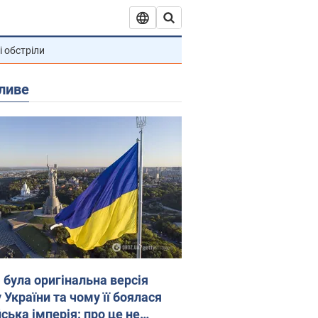
і обстріли
ливе
 була оригінальна версія
 України та чому її боялася
ська імперія: про це не