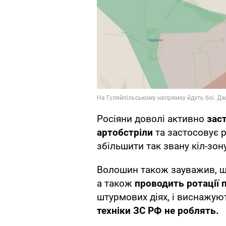
Росіяни доволі активно
зас
артобстріли
та застосовує 
збільшити так звану кіл-зону
Волошин також зауважив, 
а також
проводить ротації п
штурмових діях, і виснажую
техніки ЗС РФ не роблять.