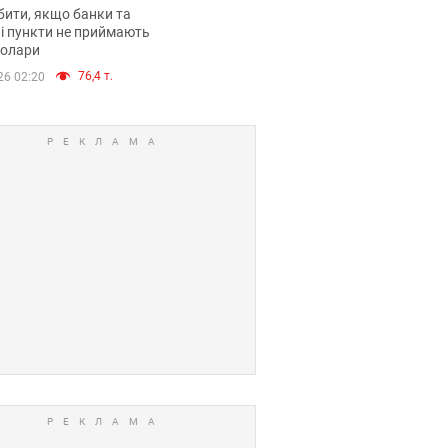
анки такі купюри
ити, якщо банки та
і пункти не приймають
долари
76,4 т.
26 02:20