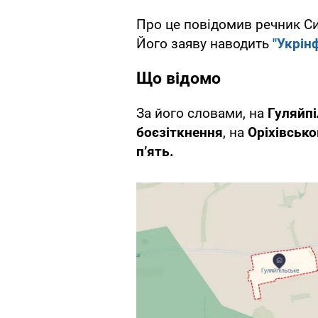
Про це повідомив речник С
Його заяву наводить
"Укрін
Що відомо
За його словами, на
Гуляйп
боєзіткнення
, на
Оріхівськ
п’ять.