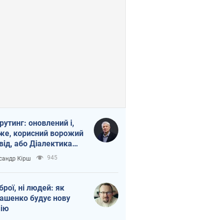
рутинг: оновлений і,
же, корисний ворожий
від, або Діалектика
агливого боягузтва
945
сандр Кірш
зброї, ні людей: як
ашенко будує нову
ію