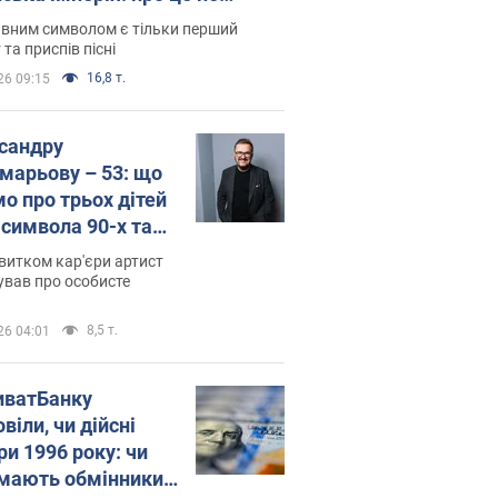
овідають у школі
вним символом є тільки перший
 та приспів пісні
16,8 т.
26 09:15
сандру
марьову – 53: що
мо про трьох дітей
-символа 90-х та
 вигляд вони
витком кар'єри артист
ть
ував про особисте
8,5 т.
26 04:01
иватБанку
віли, чи дійсні
ри 1996 року: чи
мають обмінники