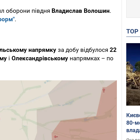
ил оборони півдня
Владислав Волошин
.
форм"
.
TO
ільському напрямку
за добу відбулося
22
ому
і
Олександрівському
напрямках – по
Києв
80-м
влад
буді
Яка ре