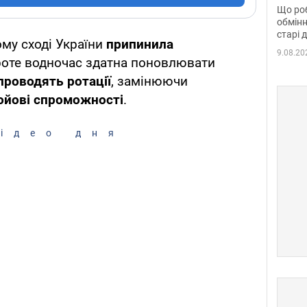
та б
Що роб
обмінн
старі 
му сході України
припинила
9.08.20
проте водночас здатна поновлювати
проводять ротації
, замінюючи
ойові спроможності
.
ідео дня