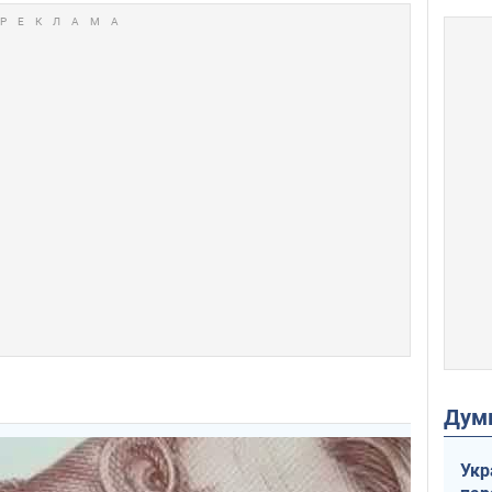
Дум
Укр