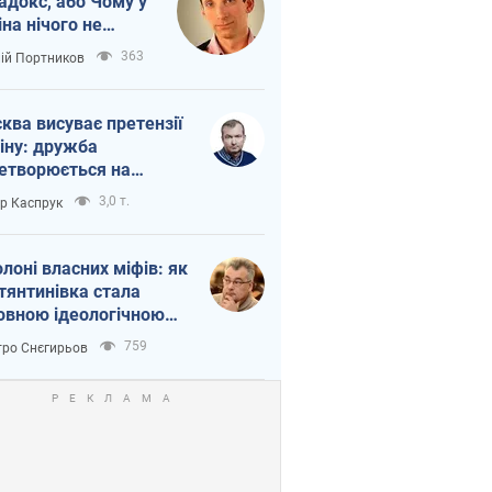
адокс, або Чому у
іна нічого не
шло з Україною
363
лій Портников
ква висуває претензії
іну: дружба
етворюється на
ежність Росії від
3,0 т.
ор Каспрук
таю
олоні власних міфів: як
тянтинівка стала
овною ідеологічною
ткою для російських
759
ро Снєгирьов
пантів