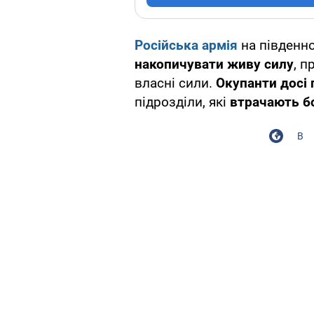
Російська армія
на південно
накопичувати живу силу
, 
власні сили.
Окупанти досі 
підрозділи, які
втрачають б
В