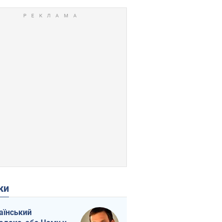
ки
аїнський