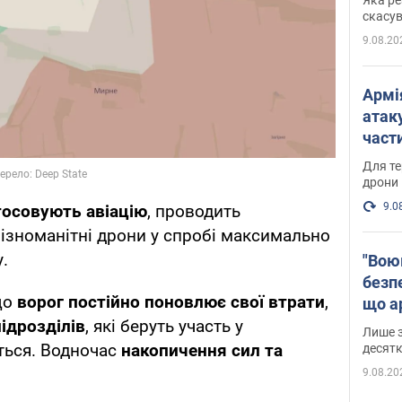
"мос
скасув
9.08.20
Армі
атаку
части
Фото
Для те
дрони
9.0
тосовують авіацію
, проводить
різноманітні дрони у спробі максимально
.
"Вою
безпе
що
ворог постійно поновлює свої втрати
,
що ар
ідрозділів
, які беруть участь у
в Оде
Лише з
ться. Водночас
накопичення сил та
десятк
9.08.20