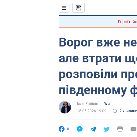
Герої вій
Ворог вже не
але втрати щ
розповіли пр
південному ф
Ілля Рябінін
War
16.06.2026 19:09
2 хвилин
0