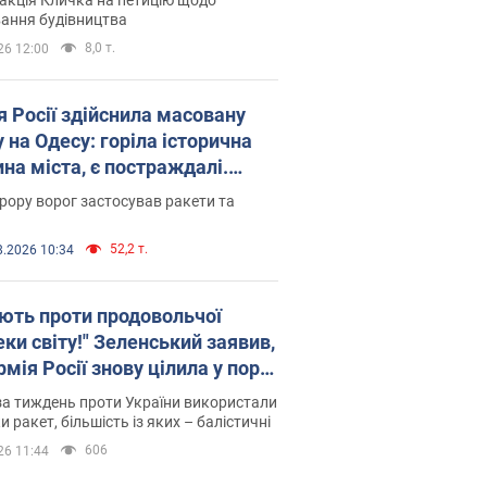
ковського вірянина"
ання будівництва
8,0 т.
26 12:00
я Росії здійснила масовану
 на Одесу: горіла історична
на міста, є постраждалі.
 та відео
рору ворог застосував ракети та
52,2 т.
8.2026 10:34
ють проти продовольчої
ки світу!" Зеленський заявив,
мія Росії знову цілила у порт
сі
а тиждень проти України використали
и ракет, більшість із яких – балістичні
606
26 11:44