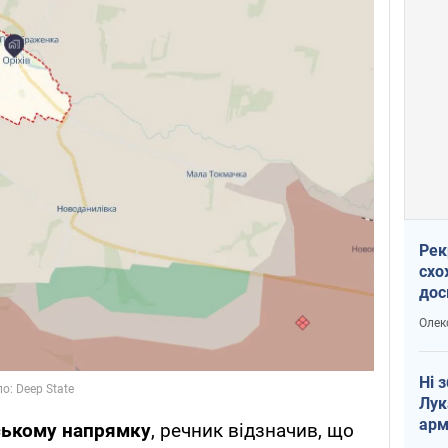
Рек
схо
дос
виб
Олек
Ні 
Лук
арм
ському напрямку
, речник відзначив, що