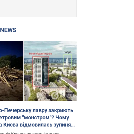
P NEWS
о-Печерську лавру закриють
етровим "монстром"? Чому
а Києва відмовилась зупиняти
вництво хмарочоса
акція Кличка на петицію щодо