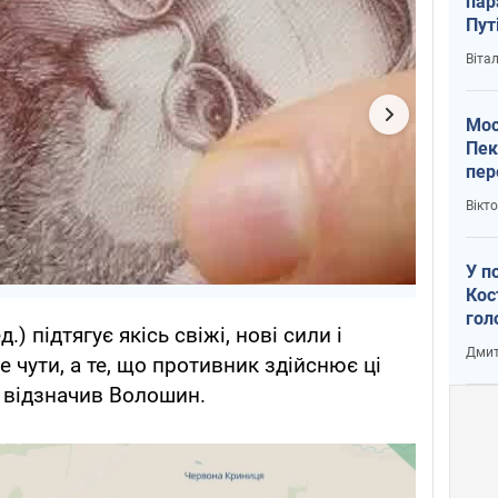
пар
Пут
вий
Віта
Мос
Пек
пер
зал
Вікт
Ки
У п
Кос
гол
д.) підтягує якісь свіжі, нові сили і
пас
Дмит
е чути, а те, що противник здійснює ці
оку
 – відзначив Волошин.