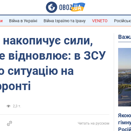
ни
Війна в Україні
Війна Ізраїлю та Ірану
VENETO
Російськ
Важ
 накопичує сили,
е відновлює: в ЗСУ
о ситуацію на
ронті
и
2,3 т.
Якою
гімну
Читать на русском
Росій