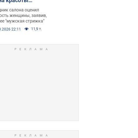
на красоты
рбил женщину
дник салона оценил
е химиотерапии,
ость женщины, заявив,
нее "мужская стрижка"
орелся скандал.
11,9 т.
8.2026 22:11