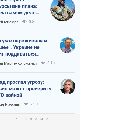
урсы вне плана:
 на самом деле
тует темп войны
8,5 т.
ей Мисюра
 уже переживали и
шее": Украине не
ит поддаваться
аянию из-за
8,1 т.
ей Марченко, эксперт
етного террора
ад проспал угрозу:
сия может проверить
О войной
2,9 т.
ид Невзлин