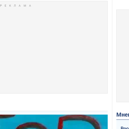
Мн
Рос