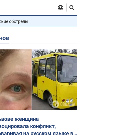
ские обстрелы
ное
ьвове женщина
воцировала конфликт,
оваривая на русском языке в