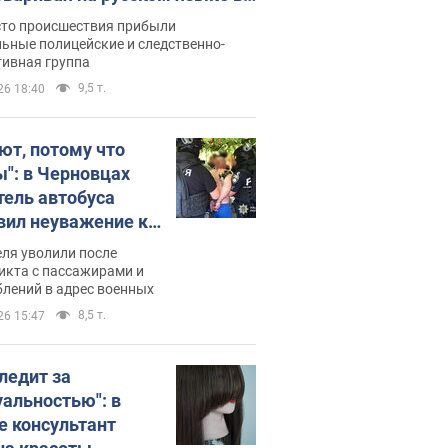
рутке: полиция составила
сто происшествия прибыли
нистративный протокол.
ьные полицейские и следственно-
тивная группа
о
9,5 т.
26 18:40
ют, потому что
ы": в Черновцах
тель автобуса
вил неуважение к
инским военным и
ля уволили после
тился за это.
икта с пассажирами и
лений в адрес военных
о
8,5 т.
26 15:47
следит за
уальностью": в
е консультант