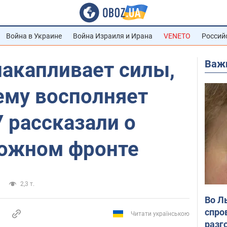
Война в Украине
Война Израиля и Ирана
VENETO
Россий
Важ
накапливает силы,
ему восполняет
У рассказали о
 южном фронте
2,3 т.
Во Л
спро
Читати українською
разг