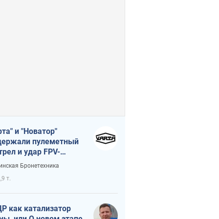
рта" и "Новатор"
ержали пулеметный
трел и удар FPV-
на, сохранив жизнь
инская Бронетехника
церу ВСУ
,9 т.
Р как катализатор
ны, или О новом этапе