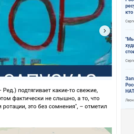
рес
кто
дик
Серг
"Мы
худ
сто
отч
Серг
рак
Зап
Рос
 – Ред.) подтягивает какие-то свежие,
НАТ
этом фактически не слышно, а то, что
Леон
 ротации, это без сомнения", – отметил