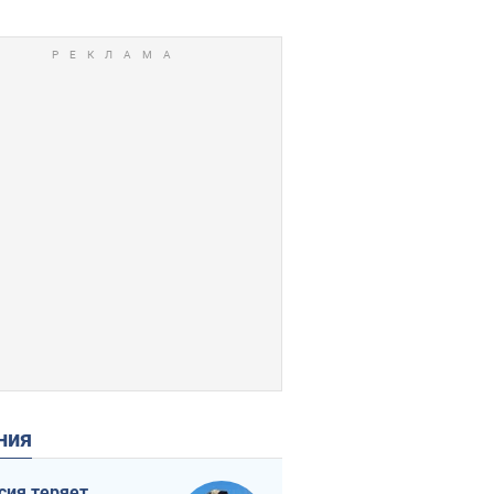
ения
сия теряет