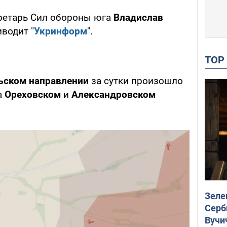
ретарь Сил обороны юга
Владислав
иводит "
Укринформ
".
TO
ьском направлении
за сутки произошло
на
Ореховском
и
Александровском
Зеле
Серб
Вучи