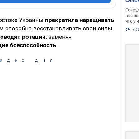
сало
оско
Сотру
посл
внешн
остоке Украины
прекратила
наращивать
что у 
разг
ом способна восстанавливать свои силы.
Фото
7.0
оводят ротации
, заменяя
ие боеспособность
.
идео дня