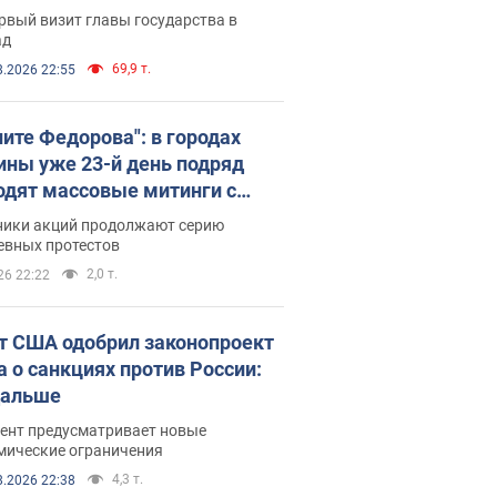
рвый визит главы государства в
ад
69,9 т.
8.2026 22:55
ните Федорова": в городах
ины уже 23-й день подряд
одят массовые митинги с
атами. Фото и видео
ники акций продолжают серию
евных протестов
2,0 т.
26 22:22
т США одобрил законопроект
а о санкциях против России:
дальше
ент предусматривает новые
мические ограничения
4,3 т.
8.2026 22:38