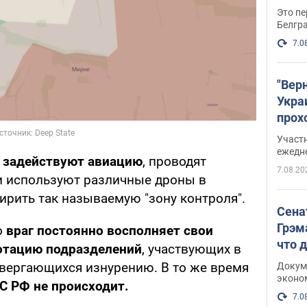
Это пе
Белгр
7.0
"Вер
Укра
прох
плак
Участ
ежедн
о
задействуют авиацию
, проводят
7.08.20
 используют различные дроны в
рить так называемую "зону контроля".
Сена
Грэм
о
враг постоянно восполняет свои
что 
отацию подразделений
, участвующих в
вергающихся изнурению. В то же время
Докум
эконо
ВС РФ не происходит.
7.0