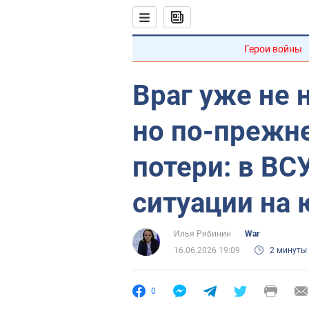
Герои войны
Враг уже не 
но по-прежн
потери: в ВС
ситуации на
Илья Рябинин
War
16.06.2026 19:09
2 минуты
0