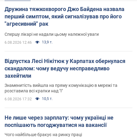
Дружина тяжкохворого Джо Байдена назвала
перший симптом, який сигналізував про його
"агресивний" рак
Спершу лікарі не надали цьому належної уваги
13,9 т.
6.08.2026 12:46
Відпустка Лесі Нікітюк у Карпатах обернулася
скандалом: чому ведучу несправедливо
захейтили
Знаменитість вийшла на пряму комунікацію в мережі та
розставила всі крапки над "і"
10,5 т.
6.08.2026 17:32
Не лише через зарплату: чому українці не
поспішають погоджуватися на вакансії
Чого найбільше бракує на ринку праці