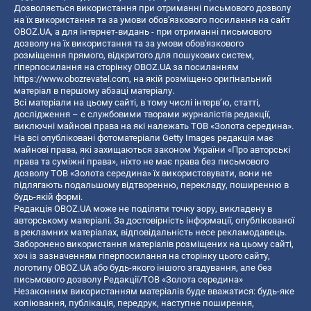
Дозволяється використання при отриманні письмового дозволу
на їх використання та за умови обов'язкового посилання на сайт
OBOZ.UA, а для інтернет-видань - при отриманні письмового
дозволу на їх використання та за умови обов'язкового
розміщення прямого, відкритого для пошукових систем,
гіперпосилання на сторінку OBOZ.UA за посиланням
https://www.obozrevatel.com
, на якій розміщено оригінальний
матеріал в першому абзаці матеріалу.
Всі матеріали на цьому сайті, в тому числі інтерв’ю, статті,
дослідження – є службовими творами журналістів редакції,
виключні майнові права на які належать ТОВ «Золота середина».
На всі опубліковані фотоматеріали Getty Images редакція має
майнові права, які захищаються законом України «Про авторські
права та суміжні права», ніхто не має права без письмового
дозволу ТОВ «Золота середина» їх використовувати, вони не
підлягають подальшому відтворенню, перекладу, поширенню в
будь-якій формі.
Редакція OBOZ.UA може не поділяти точку зору, викладену в
авторському матеріалі. За достовірність інформації, опублікованої
в рекламних матеріалах, відповідальність несе рекламодавець.
Заборонено використання матеріалів розміщених на цьому сайті,
хоч із зазначенням гіперпосилання на сторінку цього сайту,
логотипу OBOZ.UA або будь-якого іншого згадування, але без
письмового дозволу Редакції/ТОВ «Золота середина»
Незаконним використанням матеріалів буде вважатися: будь-яке
копiювання, публiкацiя, передрук, наступне поширення,