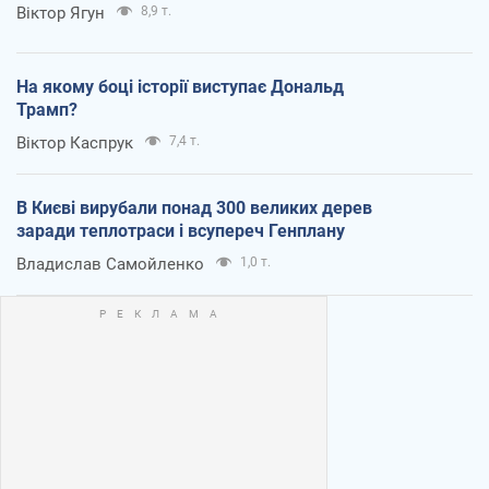
Віктор Ягун
8,9 т.
На якому боці історії виступає Дональд
Трамп?
Віктор Каспрук
7,4 т.
В Києві вирубали понад 300 великих дерев
заради теплотраси і всупереч Генплану
Владислав Самойленко
1,0 т.