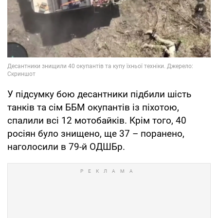
У підсумку бою десантники підбили шість
танків та сім ББМ окупантів із піхотою,
спалили всі 12 мотобайків. Крім того, 40
росіян було знищено, ще 37 – поранено,
наголосили в 79-й ОДШБр.