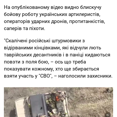
На опублікованому відео видно блискучу
бойову роботу українських артилеристів,
операторів ударних дронів, протитанкістів,
саперів та піхоти.
"Скалічені російські штурмовики з
відірваними кінцівками, які відчули лють
таврійських десантників і в паніці кидаються
повзти з поля бою, – ось що треба
показувати кожному, хто ще збирається
взяти участь у "СВО", – наголосили захисники.