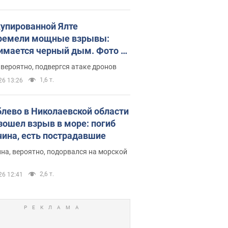
купированной Ялте
ремели мощные взрывы:
имается черный дым. Фото и
о
 вероятно, подвергся атаке дронов
1,6 т.
26 13:26
блево в Николаевской области
зошел взрыв в море: погиб
ина, есть пострадавшие
на, вероятно, подорвался на морской
2,6 т.
26 12:41