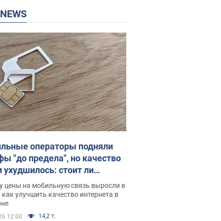
P NEWS
льные операторы подняли
фы "до предела", но качество
и ухудшилось: стоит ли
ваться на цены
у цены на мобильную связь выросли в
 как улучшить качество интернета в
оне
14,2 т.
26 12:00