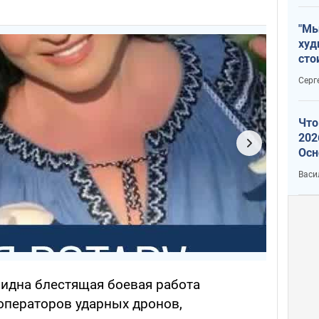
"Мы
худ
сто
отч
Серг
рак
Что
202
Осн
нов
Васи
идна блестящая боевая работа
операторов ударных дронов,