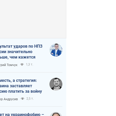
ультат ударов по НПЗ
сии значительно
ьше, чем кажется
1,3 т.
рий Томчук
месть, а стратегия:
аина заставляет
сию платить за войну
2,5 т.
ор Андрусив
ет на украинофобию –