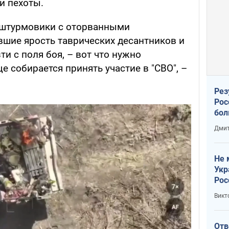
и пехоты.
 штурмовики с оторванными
вшие ярость таврических десантников и
и с поля боя, – вот что нужно
е собирается принять участие в "СВО", –
Рез
Рос
бол
Дмит
Не 
Укр
Рос
Викт
Отв