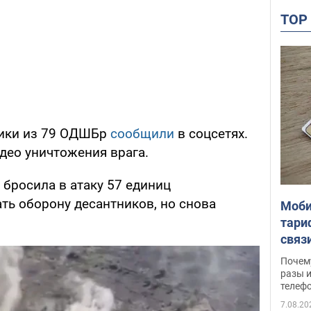
TO
ники из 79 ОДШБр
сообщили
в соцсетях.
део уничтожения врага.
бросила в атаку 57 единиц
ть оборону десантников, но снова
Моби
тари
связ
жало
Почем
разы и
телеф
7.08.20