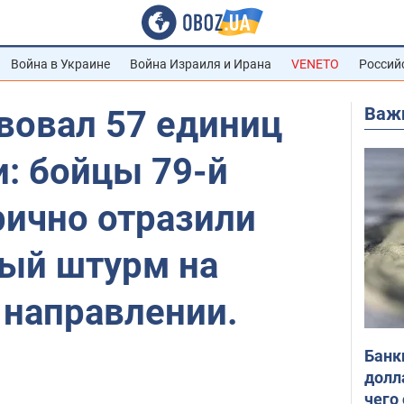
Война в Украине
Война Израиля и Ирана
VENETO
Россий
Важ
вовал 57 единиц
: бойцы 79-й
рично отразили
ый штурм на
 направлении.
Банк
долл
чего