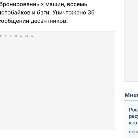
 бронированных машин, восемь
мотобайков и баги. Уничтожено 36
 сообщении десантников.
Мн
Рос
рес
кто
дик
Серг