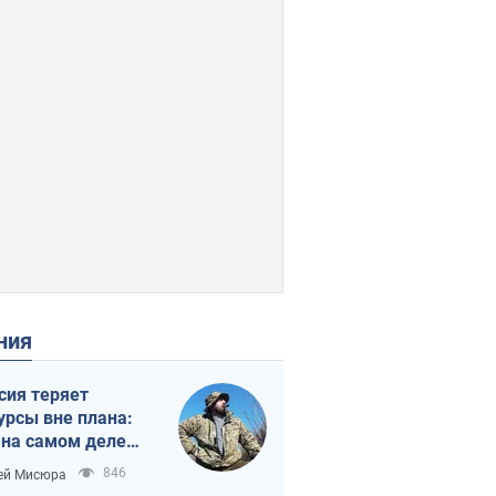
ения
сия теряет
урсы вне плана:
 на самом деле
тует темп войны
846
ей Мисюра