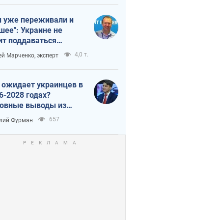
 уже переживали и
шее": Украине не
ит поддаваться
аянию из-за
4,0 т.
ей Марченко, эксперт
етного террора
 ожидает украинцев в
6-2028 годах?
овные выводы из
ых прогнозов от НБУ
657
лий Фурман