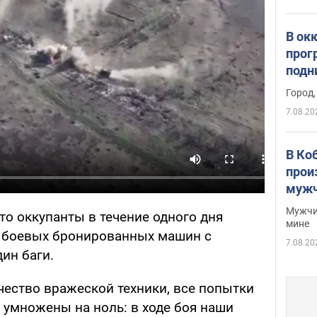
В ок
прог
подн
виде
Город,
7.08.20
В Ко
прои
мужч
Мужчи
то оккупанты в течение одного дня
мине
7 боевых бронированных машин с
7.08.20
дин баги.
чество вражеской техники, все попытки
 умножены на ноль: в ходе боя наши