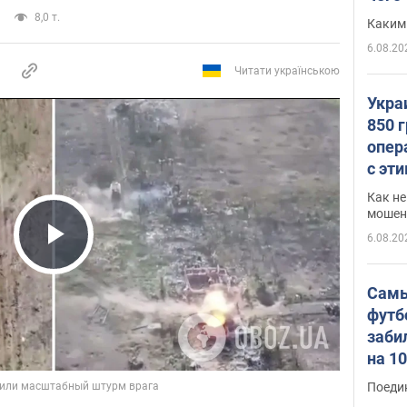
8,0 т.
Каким
6.08.20
Читати українською
Укра
850 
опер
с эт
Как не
мошен
6.08.20
Play Video
Самы
футб
заби
на 1
Виде
Поеди