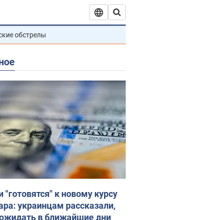
ские обстрелы
ное
и "готовятся" к новому курсу
ара: украинцам рассказали,
 ожидать в ближайшие дни