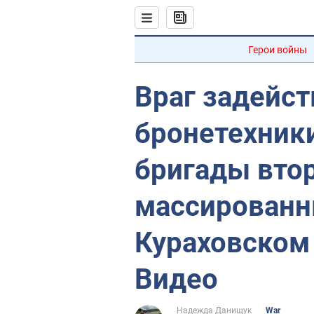
Герои войны
Враг задейст
бронетехники
бригады вто
массированн
Кураховском
Видео
Надежда Данищук
War