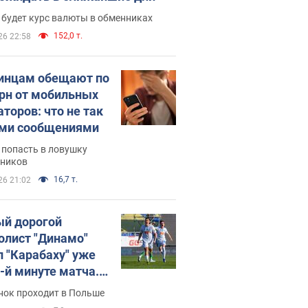
 будет курс валюты в обменниках
152,0 т.
26 22:58
инцам обещают по
грн от мобильных
аторов: что не так
ими сообщениями
 попасть в ловушку
ников
16,7 т.
26 21:02
й дорогой
олист "Динамо"
л "Карабаху" уже
0-й минуте матча.
о
нок проходит в Польше