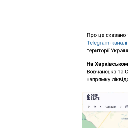
Про це сказано 
Telegram-каналі
території Україн
На Харківсько
Вовчанська та С
напрямку ліквід