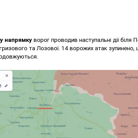
му напрямку
ворог проводив наступальні дії біля 
агризового та Лозової. 14 ворожих атак зупинено,
родовжуються.