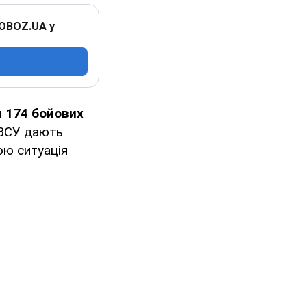
 OBOZ.UA у
 174 бойових
 ЗСУ дають
ою ситуація