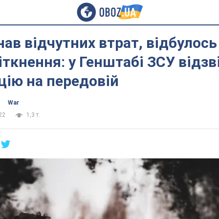
нав відчутних втрат, відбулось
іткнення: у Генштабі ЗСУ відзв
цію на передовій
War
22
1,3 т.