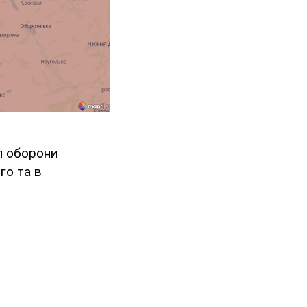
ил оборони
го та в