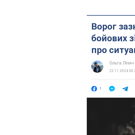
Ворог заз
бойових з
про ситуа
Ольга Ліпич
22.11.2024 00:
1