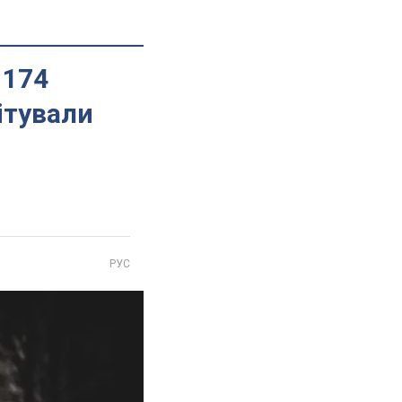
 174
ітували
РУС