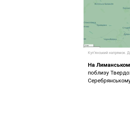
На Лиманськом
поблизу Твердох
Серебрянському 