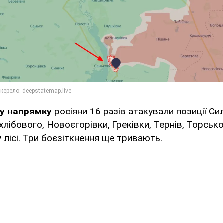
у напрямку
росіяни 16 разів атакували позиції С
лібового, Новоєгорівки, Греківки, Тернів, Торсько
лісі. Три боєзіткнення ще тривають.