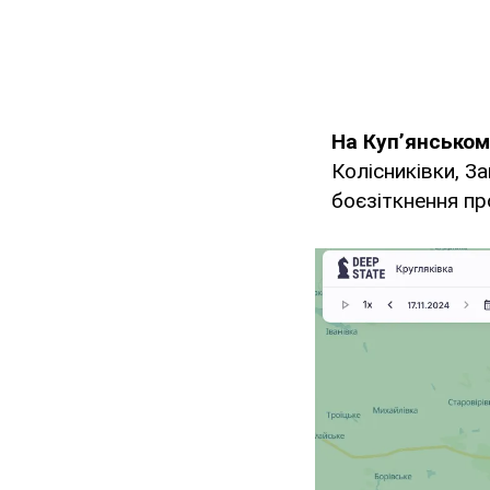
На Куп’янсько
Колісниківки, З
боєзіткнення п