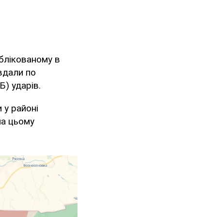
ублікованому в
вдали по
Б) ударів.
 у районі
на цьому