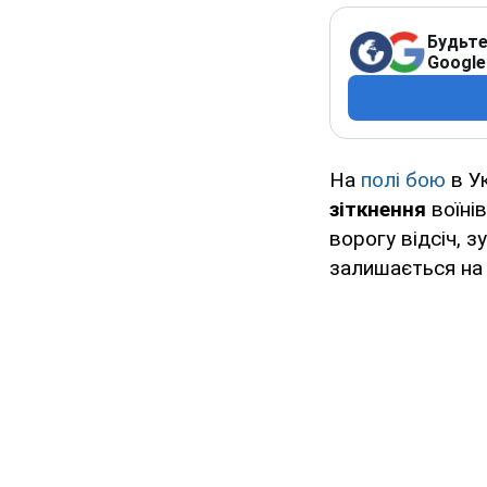
Будьте
Google
На
полі бою
в Ук
зіткнення
воїні
ворогу відсіч, 
залишається на