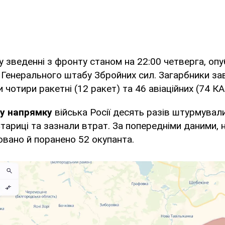
у зведенні з фронту станом на 22:00 четверга, оп
Генерального штабу Збройних сил. Загарбники за
и чотири ракетні (12 ракет) та 46 авіаційних (74 КА
му напрямку
війська Росії десять разів штурмували
тариці та зазнали втрат. За попередніми даними, 
овано й поранено 52 окупанта.