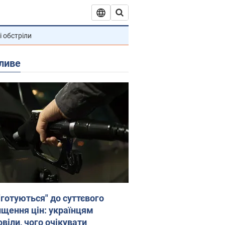
і обстріли
ливе
"готуються" до суттєвого
ищення цін: українцям
віли, чого очікувати