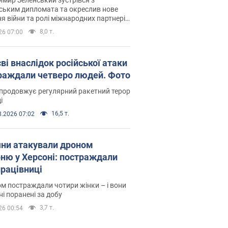
ським дипломата та окреслив нове
я війни та ролі міжнародних партнерів
тьбі з Росією
8,0 т.
26 07:00
ві внаслідок російської атаки
раждали четверо людей. Фото
продовжує регулярний ракетний терор
і
16,5 т.
8.2026 07:02
яни атакували дроном
рню у Херсоні: постраждали
рацівниці
м постраждали чотири жінки – і вони
ні поранені за добу
3,7 т.
26 00:54