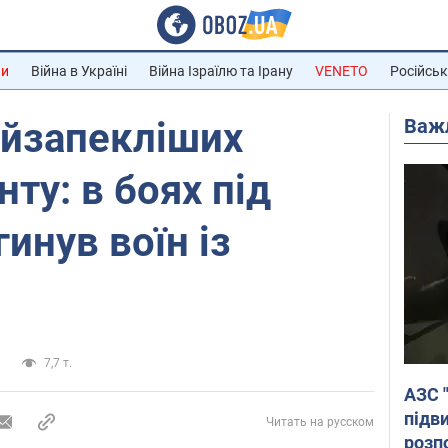
ни
Війна в Україні
Війна Ізраїлю та Ірану
VENETO
Російськ
Важ
айзапекліших
ту: в боях під
инув воїн із
и
7,7 т.
АЗС 
підв
Читать на русском
розпо