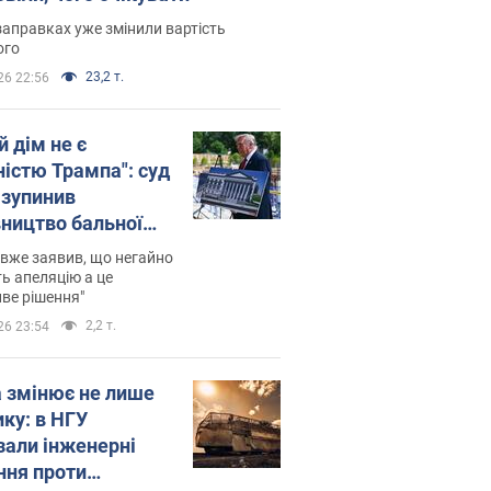
заправках уже змінили вартість
ого
23,2 т.
26 22:56
й дім не є
ністю Трампа": суд
зупинив
вництво бальної
 за $400 млн
вже заявив, що негайно
ь апеляцію а це
ве рішення"
2,2 т.
26 23:54
а змінює не лише
ику: в НГУ
зали інженерні
ння проти