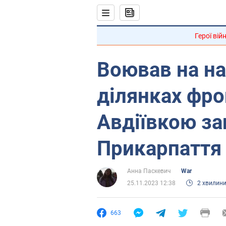
Герої вій
Воював на н
ділянках фрон
Авдіївкою заг
Прикарпаття
Анна Паскевич
War
25.11.2023 12:38
2 хвилин
663