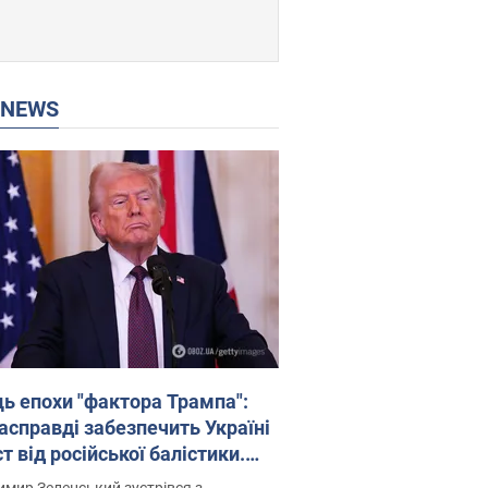
P NEWS
ць епохи "фактора Трампа":
насправді забезпечить Україні
т від російської балістики.
рв’ю з Безсмертним
мир Зеленський зустрівся з