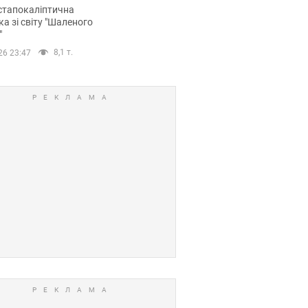
йських FPV-дронів.
стапокаліптична
ка зі світу "Шаленого
"
8,1 т.
26 23:47