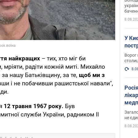
україн
баченн
у боро
8.08.20
У Киє
пост
Ворог 
ття найкращих
– тих, хто міг би
столиц
 мріяти, радіти кожній миті. Михайло
8.0
за нашу Батьківщину, за те,
щоб ми з
вши і не побачивши рашистської навали",
Росі
ди.
ліка
медп
я
12 травня 1967 року.
Був
Загало
итної служби України, радником II
не єди
8.08.20