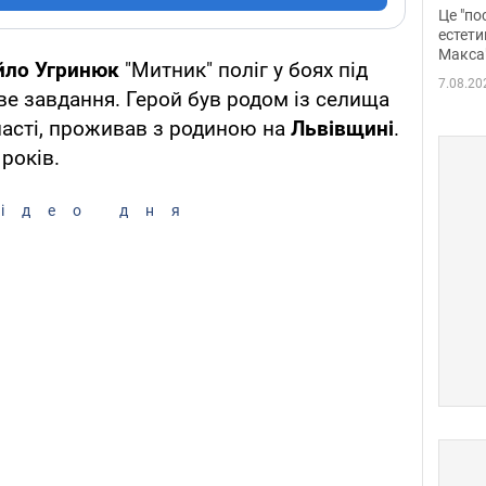
росі
Це "по
Фото
естети
Макса
йло Угринюк
"Митник" поліг у боях під
7.08.20
е завдання. Герой був родом із селища
ласті, проживав з родиною на
Львівщині
.
років.
ідео дня