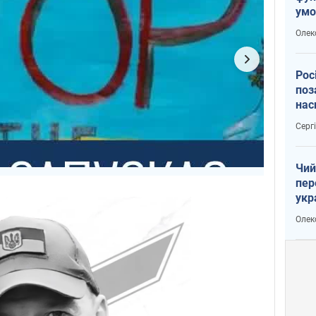
умо
воє
Олек
Рос
поз
нас
вій
Серг
Чий
пер
укр
чин
Олек
наз