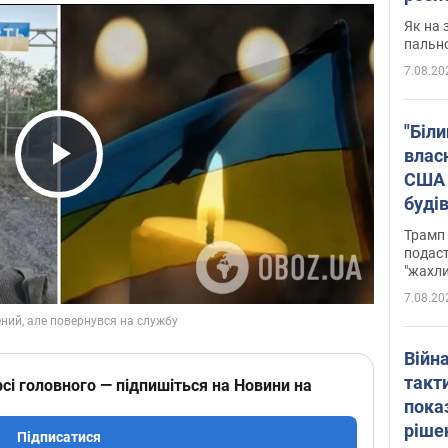
Як на 
пальн
7.08.20
"Біли
влас
США 
Play Video
буді
зали
Трамп 
подаст
"жахли
7.08.20
Війн
такт
сі головного — підпишіться на Новини на
пока
ріше
Підписатися