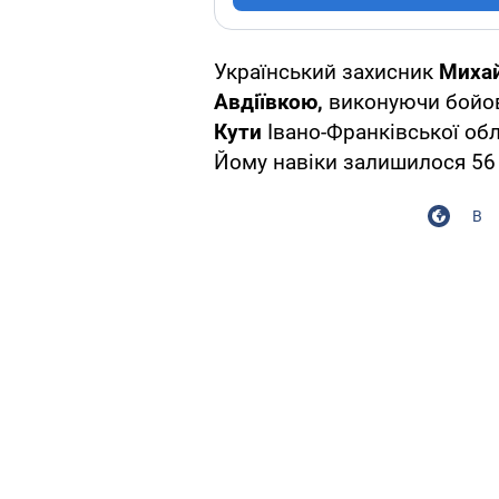
Український захисник
Миха
Авдіївкою,
виконуючи бойов
Кути
Івано-Франківської об
Йому навіки залишилося 56 
В