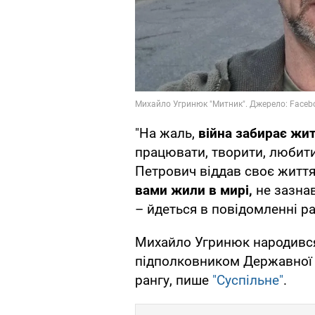
"На жаль,
війна забирає жи
працювати, творити, любити,
Петрович віддав своє життя 
вами жили в мирі,
не зазна
– йдеться в повідомленні ра
Михайло Угринюк народивс
підполковником Державної м
рангу, пише
"Суспільне"
.