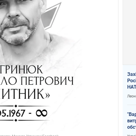
Зах
Рос
НАТ
Леон
"Ва
вит
обс
вря