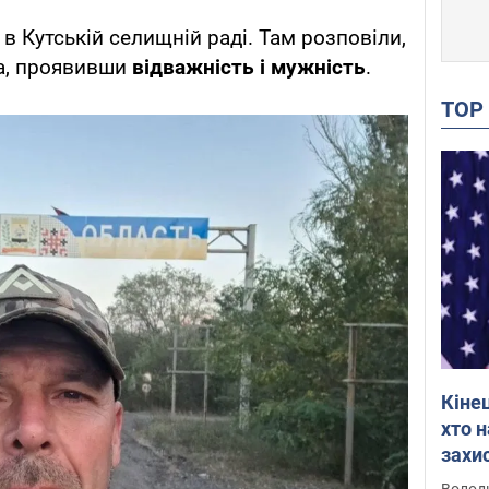
и
в Кутській селищній раді. Там розповіли,
а, проявивши
відважність і мужність
.
TO
Кіне
хто 
захис
Інте
Володи