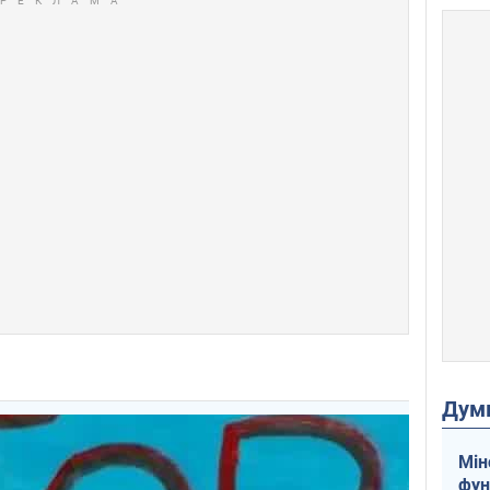
Дум
Мін
фун