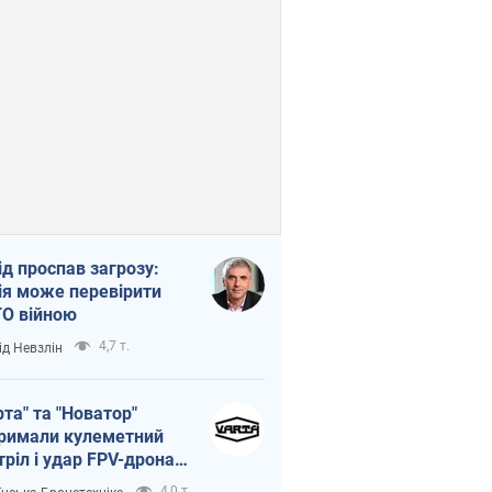
ід проспав загрозу:
ія може перевірити
О війною
4,7 т.
ід Невзлін
рта" та "Новатор"
римали кулеметний
тріл і удар FPV-дрона,
тувавши життя
4,0 т.