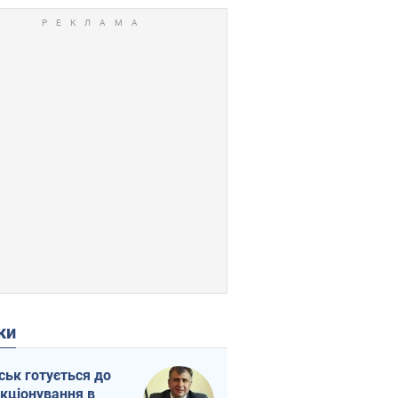
ки
ськ готується до
кціонування в