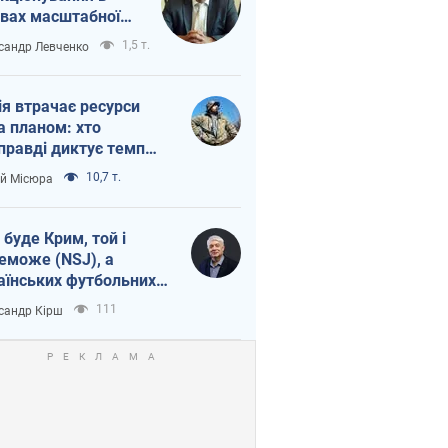
вах масштабної
нної кризи
1,5 т.
сандр Левченко
ія втрачає ресурси
а планом: хто
правді диктує темп
ни
10,7 т.
ій Місюра
 буде Крим, той і
еможе (NSJ), а
аїнських футбольних
овників можуть
111
сандр Кірш
вати вбивцями