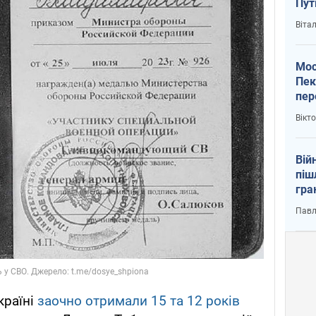
Пут
вий
Віта
Мос
Пек
пер
зал
Вікт
Ки
Вій
піш
гра
юту
Павл
країні
заочно отримали 15 та 12 років