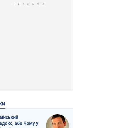
ки
аїнський
адокс, або Чому у