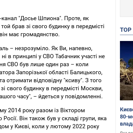
-канал "Досье Шпиона". Проте, як
 той брав зі свого будинку в передмісті
TO
 він має громадянство.
аль – незрозуміло. Як Ви, напевно,
, ні в принципі у СВО Табачник участі не
ння СВО був лише один раз – коли
атора Запорізької області Балицького,
 отримати відповідну "ксиву". З того
 зі свого будинку в передмісті Москви,
ашого часу", – йдеться у повідомленні.
Києв
му 2014 року разом із Віктором
80-м
 Росії. Він також був у складі групи, яка
влад
ом у Києві, коли у лютому 2022 року
буді
Яка ре