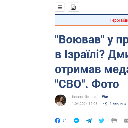
Герої вій
"Воював" у п
в Ізраїлі? Д
отримав меда
"СВО". Фото
Іванна Шепель
War
1.04.2024 15:03
1 хвилина
94