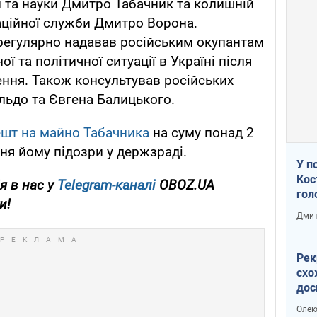
ти та науки Дмитро Табачник та колишній
аційної служби Дмитро Ворона.
регулярно надавав російським окупантам
ї та політичної ситуації в Україні після
ення. Також консультував російських
льдо та Євгена Балицького.
ешт на майно Табачника
на суму понад 2
ня йому підозри у держзраді.
У п
Кос
я в нас у
Telegram-каналі
OBOZ.UA
гол
и!
пас
Дмит
оку
Рек
схо
дос
виб
Олек