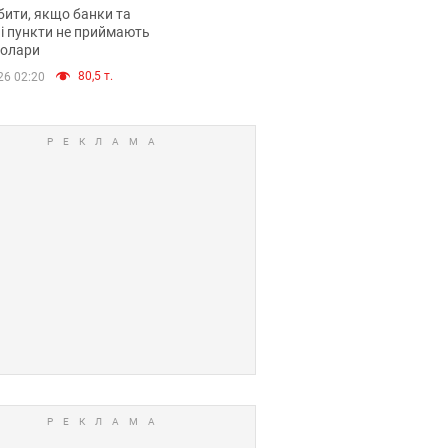
анки такі купюри
ити, якщо банки та
і пункти не приймають
долари
80,5 т.
26 02:20