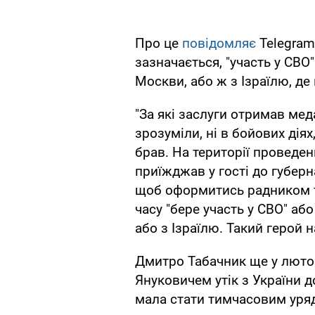
Про це
повідомляє
Telegram
зазначається, "участь у СВО"
Москви, або ж з Ізраїлю, де
"За які заслуги отримав мед
зрозуміли, ні в бойових діях
брав. На території проведе
приїжджав у гості до губерн
щоб оформитись радником та
часу "бере участь у СВО" або
або з Ізраїлю. Такий герой н
Дмитро Табачник ще у люто
Януковичем утік з України до
мала стати тимчасовим уряд