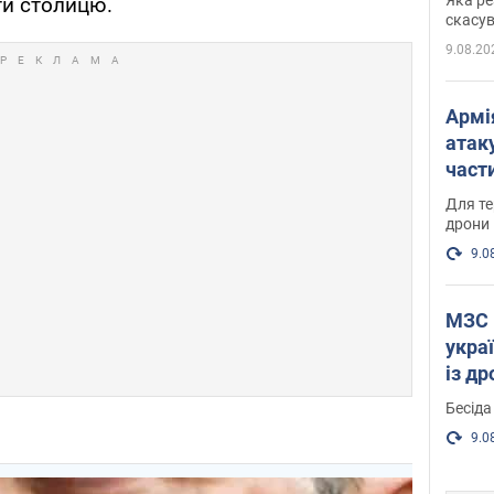
ти столицю.
"мос
скасув
9.08.20
Армі
атаку
части
Фото
Для те
дрони
9.0
МЗС 
укра
із д
Бесіда
9.0