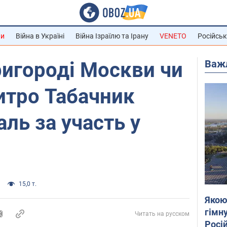
ни
Війна в Україні
Війна Ізраїлю та Ірану
VENETO
Російськ
Важ
ригороді Москви чи
митро Табачник
ль за участь у
15,0 т.
Якою
гімну
Читать на русском
Росій