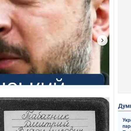
Дум
Укр
пар