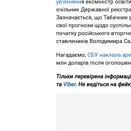
ув'язненн
я ексміністр осві
очільник Державної реєстр
Зазначається, що Табачник 
свої прогнози щодо суспільно
початку російського вторгн
ставлеників Володимира Са
Нагадаємо,
СБУ наклала ар
млн доларів після оголошен
Тільки
перевірена інформаці
та
Viber
. Не ведіться на фейк