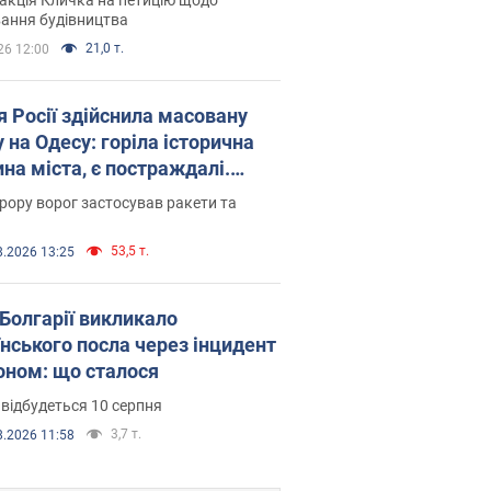
ковського вірянина"
ання будівництва
21,0 т.
26 12:00
я Росії здійснила масовану
 на Одесу: горіла історична
на міста, є постраждалі.
 та відео
рору ворог застосував ракети та
53,5 т.
8.2026 13:25
Болгарії викликало
їнського посла через інцидент
роном: що сталося
 відбудеться 10 серпня
3,7 т.
8.2026 11:58