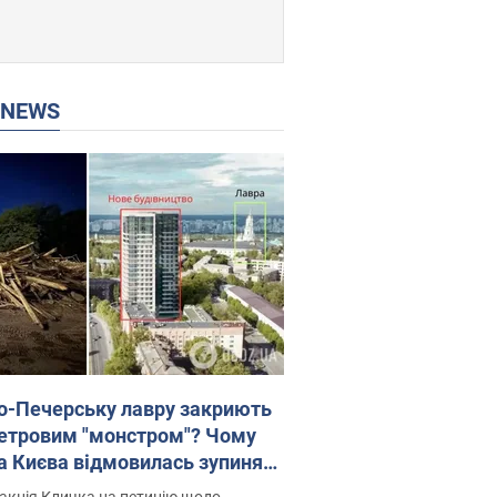
P NEWS
о-Печерську лавру закриють
етровим "монстром"? Чому
а Києва відмовилась зупиняти
вництво хмарочоса
акція Кличка на петицію щодо