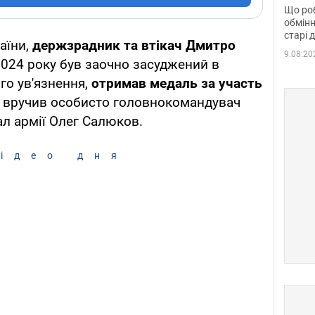
та б
Що роб
обмінн
старі 
аїни,
держзрадник та втікач Дмитро
9.08.20
2024 року був заочно засуджений в
го ув'язнення,
отримав медаль за участь
у вручив особисто головнокомандувач
ал армії Олег Салюков.
ідео дня