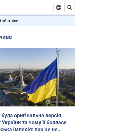
і обстріли
ливе
 була оригінальна версія
 України та чому її боялася
ська імперія: про це не