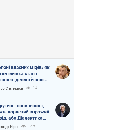
олоні власних міфів: як
тянтинівка стала
овною ідеологічною
ткою для російських
1,4 т.
ро Снєгирьов
пантів
рутинг: оновлений і,
же, корисний ворожий
від, або Діалектика
агливого боягузтва
1,4 т.
сандр Кірш