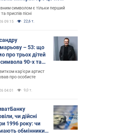
овідають у школі
вним символом є тільки перший
 та приспів пісні
22,6 т.
26 09:15
сандру
марьову – 53: що
мо про трьох дітей
-символа 90-х та
 вигляд вони
витком кар'єри артист
ть
ував про особисте
9,0 т.
26 04:01
иватБанку
віли, чи дійсні
ри 1996 року: чи
мають обмінники