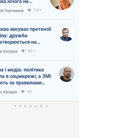
іна нічого не
шло з Україною
1,9 т.
лій Портников
ква висуває претензії
іну: дружба
етворюється на
ежність Росії від
4,3 т.
ор Каспрук
таю
на і медіа: політика
ла в соцмережі, а ЗМІ
ють за правилами
б
63
о Казарін