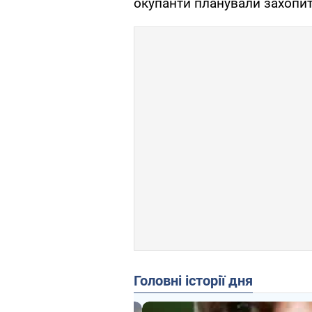
окупанти планували захопи
Головні історії дня