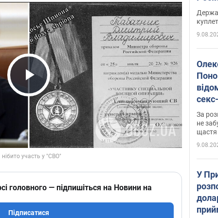
розп
Держа
куплет
9.08.20
Олек
Поно
відо
Play Video
секс
який
За роз
маю
не заб
щастя
9.08.20
У Пр
розпо
сі головного — підпишіться на Новини на
дола
прий
Підписатися