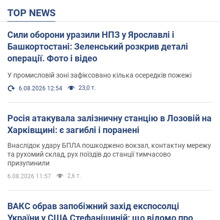
TOP NEWS
Сили оборони уразили НПЗ у Ярославлі і
Башкортостані: Зеленський розкрив деталі
операції. Фото і відео
У промисловій зоні зафіксовано кілька осередків пожежі
23,0 т.
6.08.2026 12:54
Росія атакувала залізничну станцію в Лозовій на
Харківщині: є загиблі і поранені
Внаслідок удару БПЛА пошкоджено вокзал, контактну мережу
та рухомий склад, рух поїздів до станції тимчасово
призупинили
2,6 т.
6.08.2026 11:57
ВАКС обрав запобіжний захід експосолці
України у США Стефанішиній: що відомо про