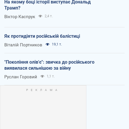
На якому боці історії виступає Дональд
Трамп?
Віктор Каспрук
2,4 т.
Як протидіяти російській балістиці
Віталій Портников
19,1 т.
"Покоління олів'є": звичка до російського
виявилася сильнішою за війну
Руслан Горовий
1,1 т.