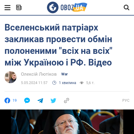
Вселенський патріарх
закликав провести обмін
полоненими "всіх на всіх"
між Україною і РФ. Відео
Олексій Лютіков
War
5.05.2024 11:57
1 хвилина
5,6 т.
19
РУС