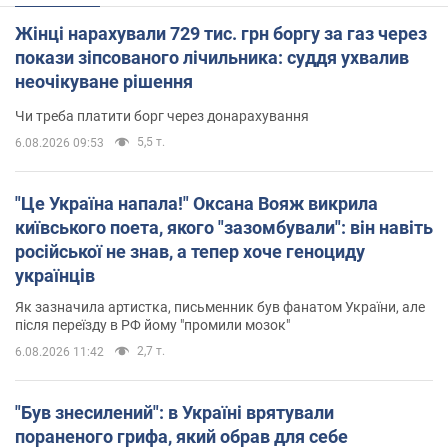
Жінці нарахували 729 тис. грн боргу за газ через
покази зіпсованого лічильника: суддя ухвалив
неочікуване рішення
Чи треба платити борг через донарахування
5,5 т.
6.08.2026 09:53
"Це Україна напала!" Оксана Вояж викрила
київського поета, якого "зазомбували": він навіть
російської не знав, а тепер хоче геноциду
українців
Як зазначила артистка, письменник був фанатом України, але
після переїзду в РФ йому "промили мозок"
2,7 т.
6.08.2026 11:42
"Був знесилений": в Україні врятували
пораненого грифа, який обрав для себе