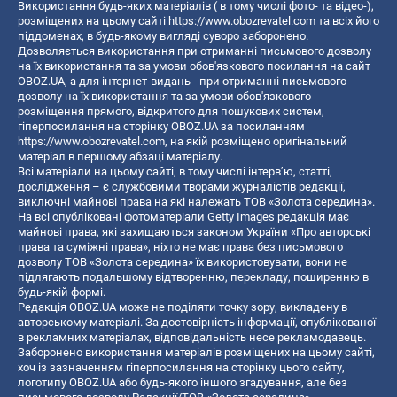
Використання будь-яких матеріалів ( в тому числі фото- та відео-),
розміщених на цьому сайті
https://www.obozrevatel.com
та всіх його
піддоменах, в будь-якому вигляді суворо заборонено.
Дозволяється використання при отриманні письмового дозволу
на їх використання та за умови обов'язкового посилання на сайт
OBOZ.UA, а для інтернет-видань - при отриманні письмового
дозволу на їх використання та за умови обов'язкового
розміщення прямого, відкритого для пошукових систем,
гіперпосилання на сторінку OBOZ.UA за посиланням
https://www.obozrevatel.com
, на якій розміщено оригінальний
матеріал в першому абзаці матеріалу.
Всі матеріали на цьому сайті, в тому числі інтерв’ю, статті,
дослідження – є службовими творами журналістів редакції,
виключні майнові права на які належать ТОВ «Золота середина».
На всі опубліковані фотоматеріали Getty Images редакція має
майнові права, які захищаються законом України «Про авторські
права та суміжні права», ніхто не має права без письмового
дозволу ТОВ «Золота середина» їх використовувати, вони не
підлягають подальшому відтворенню, перекладу, поширенню в
будь-якій формі.
Редакція OBOZ.UA може не поділяти точку зору, викладену в
авторському матеріалі. За достовірність інформації, опублікованої
в рекламних матеріалах, відповідальність несе рекламодавець.
Заборонено використання матеріалів розміщених на цьому сайті,
хоч із зазначенням гіперпосилання на сторінку цього сайту,
логотипу OBOZ.UA або будь-якого іншого згадування, але без