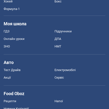
Хокей
Бокс
Формула-1
Моя школа
ГДЗ
Підручники
Онлайн уроки
ДПА
ЗНО
НМТ
Авто
Тест Драйв
Електромобілі
Акції
Сервіс
Food Oboz
Рецепти
Напої
Новини Кулінарії