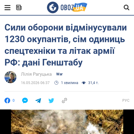
Сили оборони відмінусували
1230 окупантів, сім одиниць
спецтехніки та літак армії
РФ: дані Генштабу
Лілія Рагуцька
War
16.05.2026 06:37
1 хвилина
31,4 т.
0
РУС