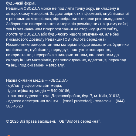
будь-якій формі.
Редакція OBOZ.UA може не поділяти точку зору, викладену в
авторському матеріалі. За достовірність інформації, опублікованої
в рекламних матеріалах, відповідальність несе рекламодавець.
Заборонено використання матеріалів розміщених на цьому сайті,
хоч із зазначенням гіперпосилання на сторінку цього сайту,
логотипу OBOZ.UA або будь-якого іншого згадування, але без
письмового дозволу Редакції/ТОВ «Золота середина»
Незаконним використанням матеріалів буде вважатися: будь-яке
копiювання, публiкацiя, передрук, наступне поширення,
використання, переробка з використанням, включенням до
складу інших матеріалів, розповсюдження, адаптація, переклад
та інші подібні зміни матеріалу.
Назва онлайн медіа — «OBOZ.UA»
- суб'єкт у сфері онлайн медіа;
- ідентифікатор медіа — R40-06156;
- поштова адреса — вул. Деревообробна, буд. 7, м. Київ, 01013;
- адреса електронної пошти —
[email protected]
; - телефон — (044)
585 46 20
© 2026 Всі права захищені, ТОВ "Золота середина".