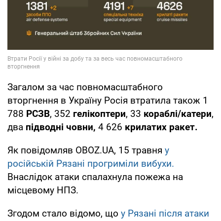
Загалом за час повномасштабного
вторгнення в Україну Росія втратила також 1
788
РСЗВ
, 352
гелікоптери
, 33
кораблі/катери
,
два
підводні човни,
4 626
крилатих ракет.
Як повідомляв OBOZ.UA, 15 травня
у
російській Рязані прогриміли вибухи.
Внаслідок атаки спалахнула пожежа на
місцевому НПЗ.
Згодом стало відомо, що
у Рязані після атаки