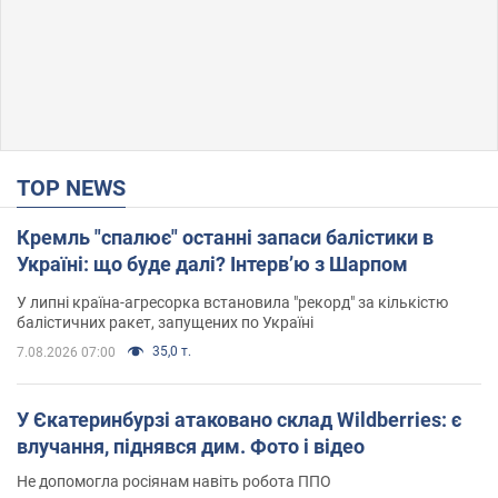
TOP NEWS
Кремль "спалює" останні запаси балістики в
Україні: що буде далі? Інтерв’ю з Шарпом
У липні країна-агресорка встановила "рекорд" за кількістю
балістичних ракет, запущених по Україні
35,0 т.
7.08.2026 07:00
У Єкатеринбурзі атаковано склад Wildberries: є
влучання, піднявся дим. Фото і відео
Не допомогла росіянам навіть робота ППО