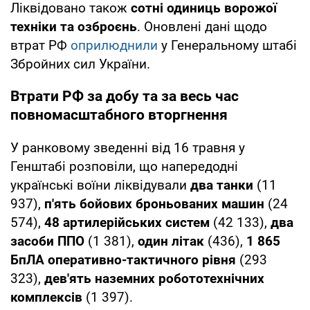
Ліквідовано також
сотні одиниць ворожої
техніки та озброєнь
. Оновлені дані щодо
втрат РФ
оприлюднили
у Генеральному штабі
Збройних сил України.
Втрати РФ за добу та за весь час
повномасштабного вторгнення
У ранковому зведенні від 16 травня у
Генштабі розповіли, що напередодні
українські воїни ліквідували
два танки
(11
937),
п'ять бойових броньованих машин
(24
574),
48 артилерійських систем
(42 133),
два
засоби ППО
(1 381),
один літак
(436),
1 865
БпЛА оперативно-тактичного рівня
(293
323),
дев'ять наземних робототехнічних
комплексів
(1 397).