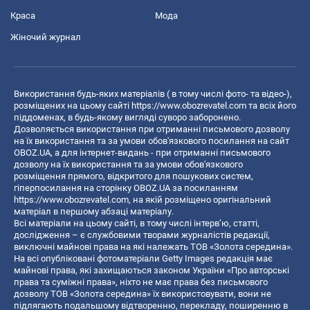
Краса
Мода
Жіночий журнал
Використання будь-яких матеріалів ( в тому числі фото- та відео-),
розміщених на цьому сайті
https://www.obozrevatel.com
та всіх його
піддоменах, в будь-якому вигляді суворо заборонено.
Дозволяється використання при отриманні письмового дозволу
на їх використання та за умови обов'язкового посилання на сайт
OBOZ.UA, а для інтернет-видань - при отриманні письмового
дозволу на їх використання та за умови обов'язкового
розміщення прямого, відкритого для пошукових систем,
гіперпосилання на сторінку OBOZ.UA за посиланням
https://www.obozrevatel.com
, на якій розміщено оригінальний
матеріал в першому абзаці матеріалу.
Всі матеріали на цьому сайті, в тому числі інтерв’ю, статті,
дослідження – є службовими творами журналістів редакції,
виключні майнові права на які належать ТОВ «Золота середина».
На всі опубліковані фотоматеріали Getty Images редакція має
майнові права, які захищаються законом України «Про авторські
права та суміжні права», ніхто не має права без письмового
дозволу ТОВ «Золота середина» їх використовувати, вони не
підлягають подальшому відтворенню, перекладу, поширенню в