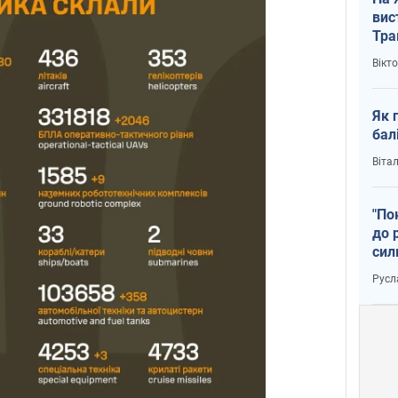
вис
Тра
Вікт
Як 
бал
Віта
"По
до 
сил
Русл