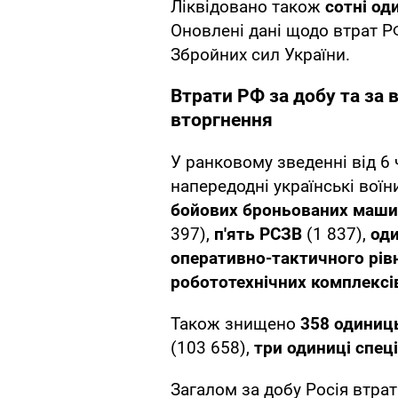
Ліквідовано також
сотні од
Оновлені дані щодо втрат 
Збройних сил України.
Втрати РФ за добу та за
вторгнення
У ранковому зведенні від 6 
напередодні українські воїн
бойових броньованих маш
397),
п'ять РСЗВ
(1 837),
оди
оперативно-тактичного рів
робототехнічних комплекс
Також знищено
358 одиниць
(103 658),
три одиниці спеці
Загалом за добу Росія втра