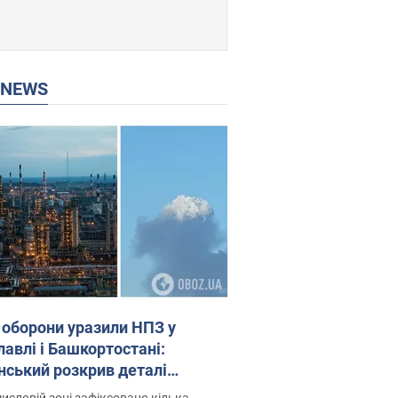
P NEWS
 оборони уразили НПЗ у
лавлі і Башкортостані:
нський розкрив деталі
операції. Фото і відео
исловій зоні зафіксовано кілька