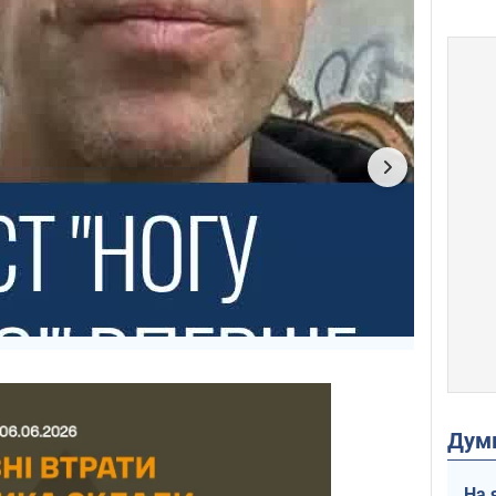
Дум
На 