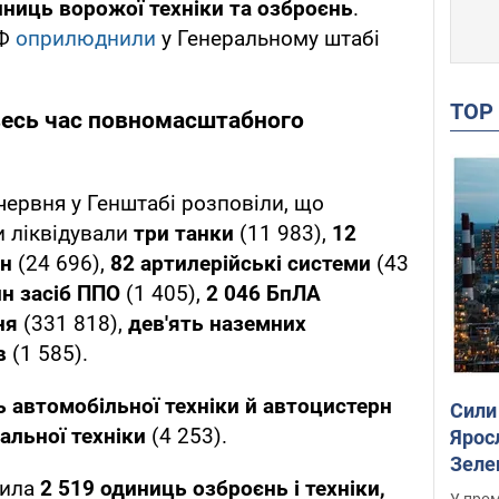
иниць ворожої техніки та озброєнь
.
РФ
оприлюднили
у Генеральному штабі
TO
 весь час повномасштабного
червня у Генштабі розповіли, що
и ліквідували
три танки
(11 983),
12
ин
(24 696),
82 артилерійські системи
(43
н засіб ППО
(1 405),
2 046
БпЛА
ня
(331 818),
дев'ять наземних
ів
(1 585).
 автомобільної техніки й автоцистерн
Сили
альної техніки
(4 253).
Ярос
Зеле
тила
2 519
одиниць озброєнь і техніки,
У пром