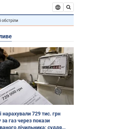
і обстріли
ливе
 нарахували 729 тис. грн
 за газ через покази
ованого лічильника: суддя