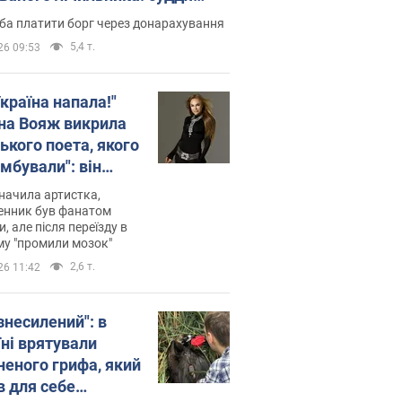
лив неочікуване рішення
ба платити борг через донарахування
5,4 т.
26 09:53
країна напала!"
на Вояж викрила
ького поета, якого
мбували": він
ь російської не
начила артистка,
 а тепер хоче
енник був фанатом
и, але після переїзду в
циду українців
му "промили мозок"
2,6 т.
26 11:42
знесилений": в
їні врятували
неного грифа, який
в для себе