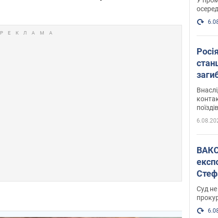
осеред
6.0
Росі
станц
загиб
Внасл
контак
поїзді
6.08.20
ВАКС обрав 
експ
Стеф
спра
Суд не
проку
6.0