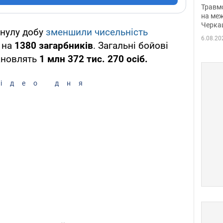
нети
Травм
Фото
на меж
Черка
инулу добу
зменшили чисельність
6.08.20
ї на
1380 загарбників
. Загальні бойові
тановлять
1 млн 372 тис. 270 осіб.
ідео дня