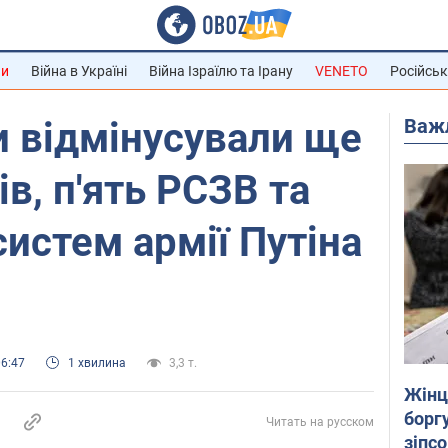
ни
Війна в Україні
Війна Ізраїлю та Ірану
VENETO
Російськ
Важ
 відмінусували ще
в, п'ять РСЗВ та
систем армії Путіна
06:47
1 хвилина
3,3 т.
Жінці
боргу
Читать на русском
зіпс