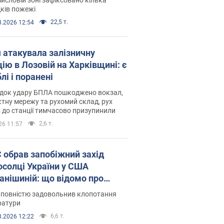
ків пожежі
22,5 т.
8.2026 12:54
я атакувала залізничну
ію в Лозовій на Харківщині: є
лі і поранені
ідок удару БПЛА пошкоджено вокзал,
тну мережу та рухомий склад, рух
в до станції тимчасово призупинили
2,6 т.
26 11:57
запобіжний захід
осолці України у США
анішиній: що відомо про
ву
 повністю задовольнив клопотання
ратури
6,6 т.
8.2026 12:22