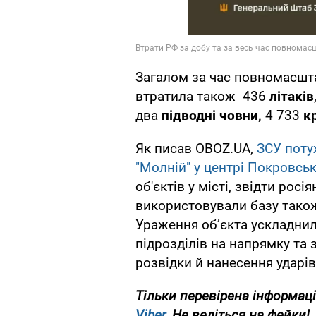
Загалом за час повномасшта
втратила також 436
літаків
два
підводні човни,
4 733
кр
Як писав OBOZ.UA,
ЗСУ поту
"Молній" у центрі Покровсь
об'єктів у місті, звідти росі
використовували базу також
Ураження об’єкта ускладни
підрозділів на напрямку т
розвідки й нанесення ударів
Тільки перевірена інформаці
Viber
. Не ведіться на фейки!