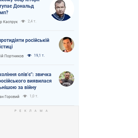
тупає Дональд
мп?
2,4 т.
ор Каспрук
протидіяти російській
істиці
19,1 т.
лій Портников
коління олів'є": звичка
російського виявилася
ьнішою за війну
1,0 т.
ан Горовий