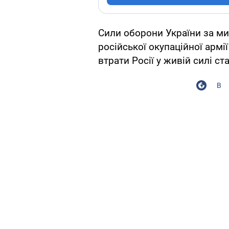
Сили оборони України за м
російської окупаційної армі
втрати Росії у живій силі с
В