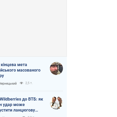
 кінцева мета
ійського масованого
ру
2,5 т.
 Чернецький
 Wildberries до ВТБ: як
н удар може
устити ланцюгову
кцію в Росії