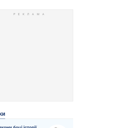
ки
якому боці історії