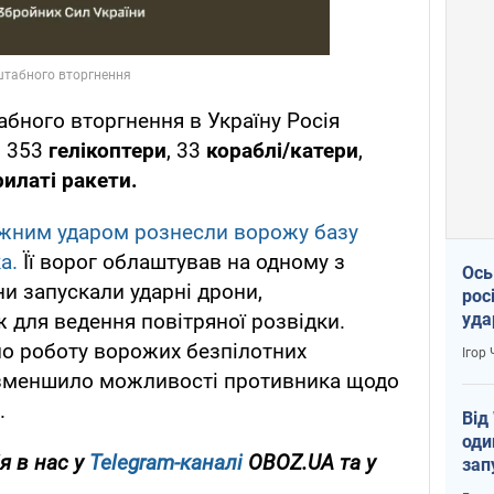
бного вторгнення в Україну Росія
, 353
гелікоптери
, 33
кораблі/катери
,
илаті ракети.
жним ударом рознесли ворожу базу
ка.
Її ворог облаштував на одному з
Ось
яни запускали ударні дрони,
рос
уда
 для ведення повітряної розвідки.
ло роботу ворожих безпілотних
Ігор
а зменшило можливості противника щодо
.
Від
оди
я в нас у
Telegram-каналі
OBOZ.UA та у
зап
реа