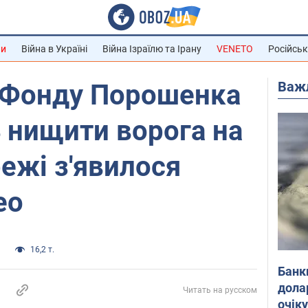
ни
Війна в Україні
Війна Ізраїлю та Ірану
VENETO
Російськ
Важ
д Фонду Порошенка
 нищити ворога на
режі з'явилося
ео
а
16,2 т.
Банк
дола
Читать на русском
очік