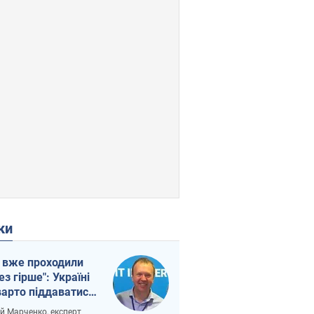
ки
 вже проходили
ез гірше": Україні
варто піддаватися
вірі через
ій Марченко, експерт