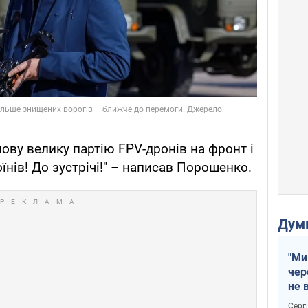
нову велику партію FPV-дронів на фронт і
їнів! До зустрічі!" – написав Порошенко.
Дум
"Ми
чер
не 
зне
Серг