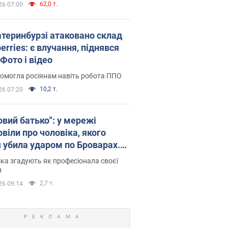
62,0 т.
26 07:00
атеринбурзі атаковано склад
erries: є влучання, піднявся
Фото і відео
омогла росіянам навіть робота ППО
10,2 т.
26 07:20
овий батько": у мережі
віли про чоловіка, якого
я убила ударом по Броварах.
ка згадують як професіонала своєї
и
2,7 т.
26 09:14