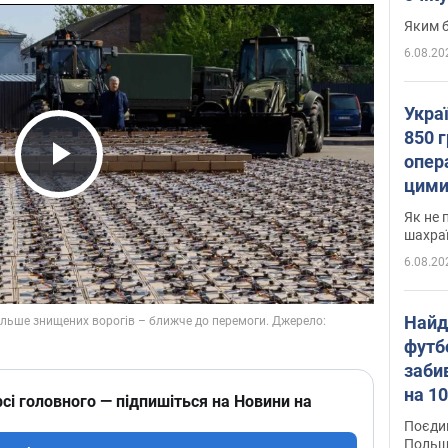
Яким б
6.08.20
Укра
850 г
опера
Play Video
цими
Як не 
шахра
6.08.20
Найд
футб
заби
на 10
сі головного — підпишіться на Новини на
Віде
Поєдин
Польщ