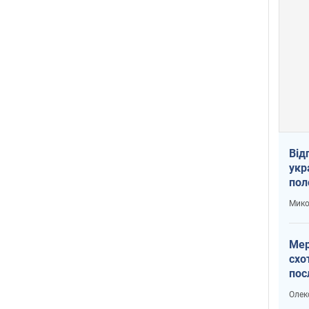
Від
укр
пол
укр
Мико
Мер
схо
пос
укр
Олек