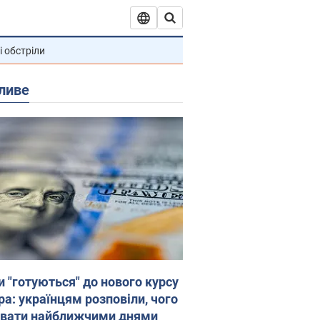
і обстріли
ливе
и "готуються" до нового курсу
ра: українцям розповіли, чого
увати найближчими днями