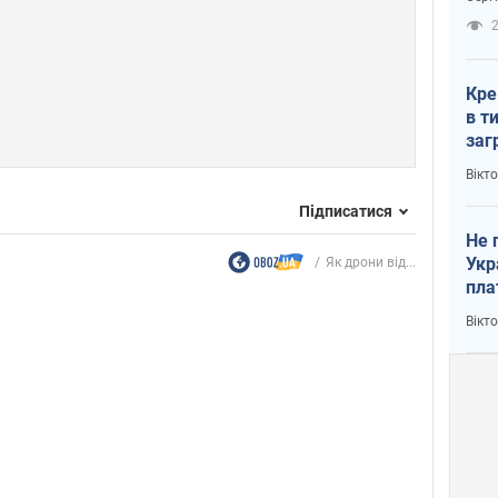
рак
2
Кре
в т
заг
лог
Вікт
Підписатися
Не 
Укр
Як дрони від...
пла
Вікт