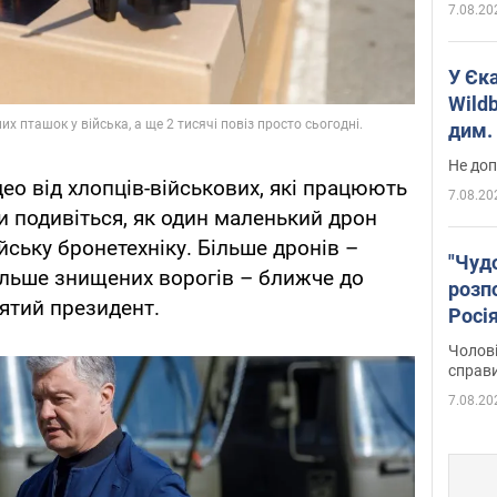
7.08.20
У Єк
Wildb
дим. 
Не доп
ео від хлопців-військових, які працюють
7.08.20
 подивіться, як один маленький дрон
йську бронетехніку. Більше дронів –
"Чуд
ільше знищених ворогів – ближче до
розпо
ʼятий президент.
Росі
Фото
Чолові
справ
7.08.20