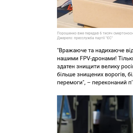
"Вражаюче та надихаюче від
нашими FPV-дронами! Тільки
здатен знищити велику росі
більше знищених ворогів, б
перемоги", – переконаний п