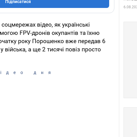
Підписатися
6.08.20
соцмережах відео, як українські
могою FPV-дронів окупантів та їхню
 початку року Порошенко вже передав 6
 війська, а ще 2 тисячі повіз просто
ідео дня