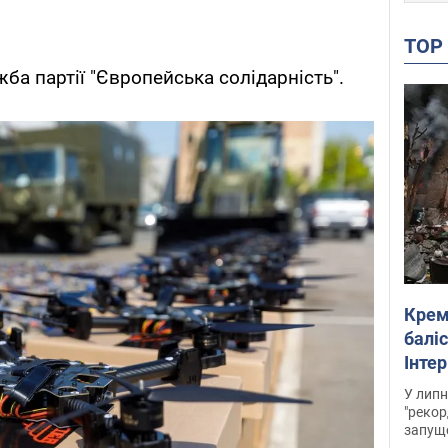
TO
ба партії "Європейська солідарність".
Крем
баліс
Інте
У липн
"рекор
запуще