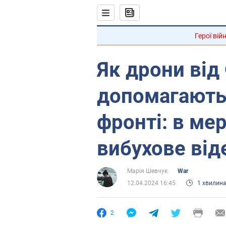
Герої вій
Як дрони ві
допомагають
фронті: в ме
вибухове від
Марія Шевчук
War
12.04.2024 16:45
1 хвилин
2