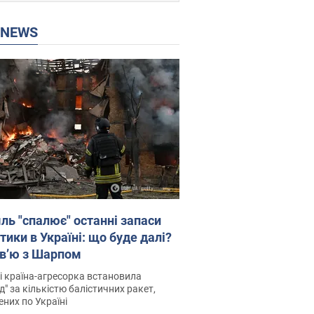
P NEWS
ль "спалює" останні запаси
тики в Україні: що буде далі?
рв’ю з Шарпом
і країна-агресорка встановила
д" за кількістю балістичних ракет,
них по Україні