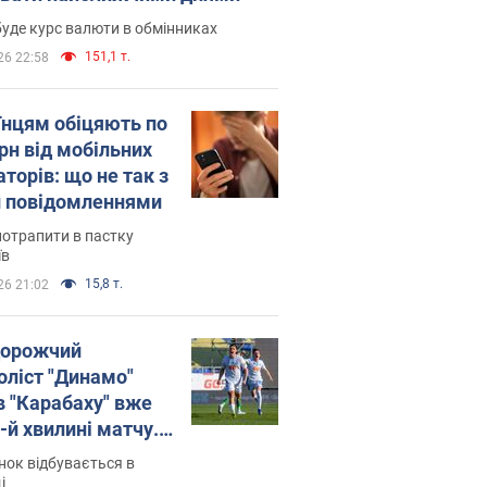
уде курс валюти в обмінниках
151,1 т.
26 22:58
їнцям обіцяють по
рн від мобільних
торів: що не так з
 повідомленнями
потрапити в пастку
їв
15,8 т.
26 21:02
орожчий
оліст "Динамо"
в "Карабаху" вже
-й хвилині матчу.
о
ок відбувається в
і