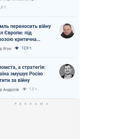
етний терор
,6 т.
мль переносить війну
ил Європи: під
розою критична
істика
12,9 т.
ор Ягун
помста, а стратегія:
аїна змушує Росію
тити за війну
1,0 т.
ор Андрусів