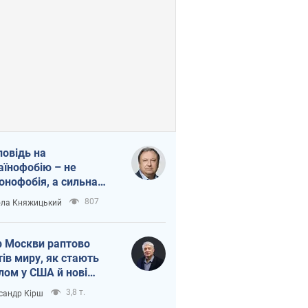
повідь на
аїнофобію – не
онофобія, а сильна
аїнська держава
807
ла Княжицький
 Москви раптово
тів миру, як стають
лом у США й нові
аїнські топ-рейтинги
3,8 т.
сандр Кірш