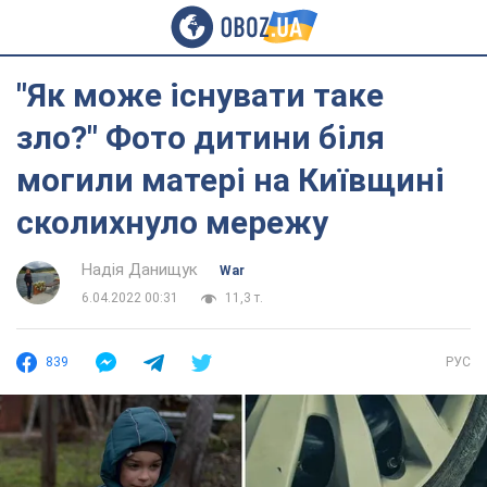
"Як може існувати таке
зло?" Фото дитини біля
могили матері на Київщині
сколихнуло мережу
Надія Данищук
War
6.04.2022 00:31
11,3 т.
839
РУС