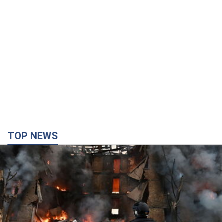
TOP NEWS
Кремль "спалює" останні запаси балістики в
Україні: що буде далі? Інтерв’ю з Шарпом
У липні країна-агресорка встановила "рекорд" за кількістю
балістичних ракет, запущених по Україні
2 години тому
29,0 т.