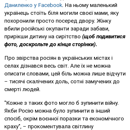
Даниленко у Facebook
. На ньому маленький
українець стоїть біля могили своєї мами, яку
похоронили просто посеред двору. Жінку
вбили російські окупанти заради забави,
прирікши дитину на сирітство
(щоб подивитися
фото, доскрольте до кінця сторінки).
Про звірства росіян в українських містах і
селах дізнався весь світ. Але їх не можна
описати словами, цей біль можна лише відчути
– тисячі скалічених доль, сотні замучених до
смерті людей.
"Кожне з таких фото могло б зупинити війну.
Якби Росію можна було зупинити в інший
спосіб, окрім воєнної поразки та економічного
краху", – прокоментувала світлину