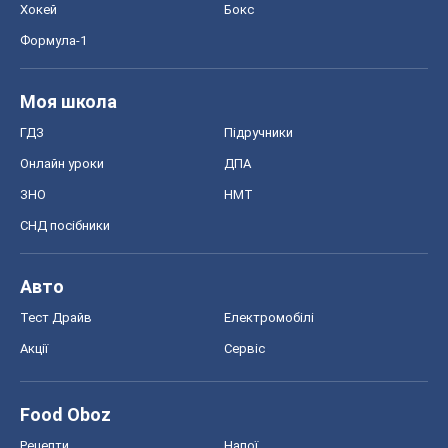
СНД посібники
Авто
Тест Драйв
Електромобілі
Акції
Сервіс
Food Oboz
Рецепти
Напої
Дієти
Економіка
Ринки та компанії
Макроекономіка
MedOboz