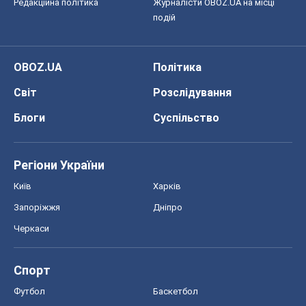
Регіони України
Київ
Харків
Запоріжжя
Дніпро
Черкаси
Спорт
Футбол
Баскетбол
Хокей
Бокс
Формула-1
Моя школа
ГДЗ
Підручники
Онлайн уроки
ДПА
ЗНО
НМТ