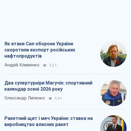
Андрій Клименко
3,2 т.
Два супертурніри Магучіх: спортивний
календар осені 2026 року
Олександр Липенко
9,4 т.
Ракетний щит і меч України: ставка на
виробництво власних ракет
Кирило Татарінов
3,8 т.
Посмертна "презумпція винуватості":
хто дозволив ТЦК судити загиблих
захисників
Марина Ставнійчук
8,7 т.