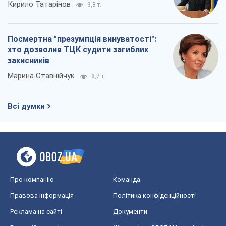
Всі думки
Про компанію
Команда
Правова інформація
Політика конфіденційності
Реклама на сайті
Документи
Редакційна політика
Журналісти OBOZ.UA на місці
подій
OBOZ.UA
Політика
Світ
Розслідування
Блоги
Суспільство