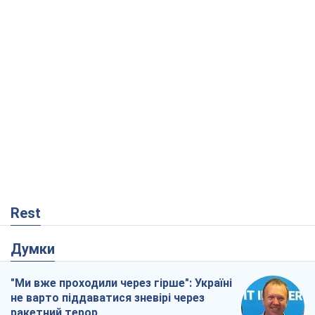
Rest
Думки
"Ми вже проходили через гірше": Україні
не варто піддаватися зневірі через
ракетний терор
Сергій Марченко, експерт
6
Кремль переносить війну в тил Європи:
під загрозою критична логістика
Віктор Ягун
11,8 т.