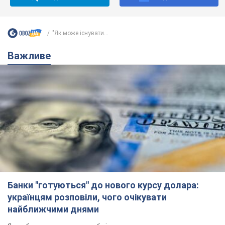
Банки "готуються" до нового курсу долара:
українцям розповіли, чого очікувати
найближчими днями
Яким буде курс валюти в обмінниках
10 годин тому
149,4 т.
Українцям обіцяють по 850 грн від
мобільних операторів: що не так з
цими повідомленнями
Як не потрапити в пастку шахраїв