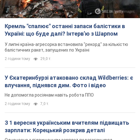
У Єкатеринбурзі атаковано склад Wildberries: є
влучання, піднявся дим. Фото і відео
Не допомогла росіянам навіть робота ППО
2 години тому
7,0 т.
З 1 вересня українським вчителям підвищать
зарплати: Корецький розкрив деталі
Одночасно з підвищенням зарплат педагогам уряд
анонсував збільшення студентських стипендій
9 годин тому
8,6 т.