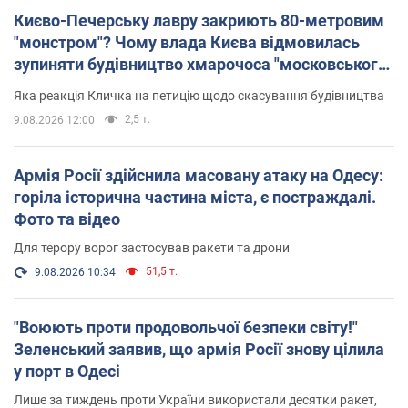
Києво-Печерську лавру закриють 80-метровим
"монстром"? Чому влада Києва відмовилась
зупиняти будівництво хмарочоса "московського
вірянина"
Яка реакція Кличка на петицію щодо скасування будівництва
2,5 т.
9.08.2026 12:00
Армія Росії здійснила масовану атаку на Одесу:
горіла історична частина міста, є постраждалі.
Фото та відео
Для терору ворог застосував ракети та дрони
51,5 т.
9.08.2026 10:34
"Воюють проти продовольчої безпеки світу!"
Зеленський заявив, що армія Росії знову цілила
у порт в Одесі
Лише за тиждень проти України використали десятки ракет,