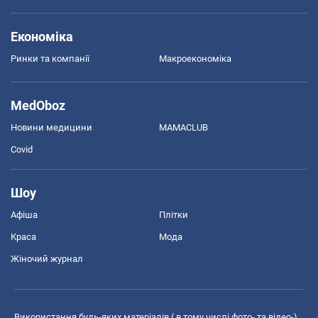
Економіка
Ринки та компанії
Макроекономіка
MedOboz
Новини медицини
MAMACLUB
Covid
Шоу
Афіша
Плітки
Краса
Мода
Жіночий журнал
Використання будь-яких матеріалів ( в тому числі фото- та відео-),