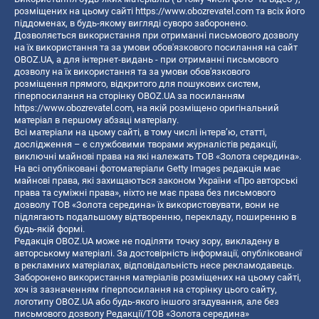
розміщених на цьому сайті
https://www.obozrevatel.com
та всіх його
піддоменах, в будь-якому вигляді суворо заборонено.
Дозволяється використання при отриманні письмового дозволу
на їх використання та за умови обов'язкового посилання на сайт
OBOZ.UA, а для інтернет-видань - при отриманні письмового
дозволу на їх використання та за умови обов'язкового
розміщення прямого, відкритого для пошукових систем,
гіперпосилання на сторінку OBOZ.UA за посиланням
https://www.obozrevatel.com
, на якій розміщено оригінальний
матеріал в першому абзаці матеріалу.
Всі матеріали на цьому сайті, в тому числі інтерв’ю, статті,
дослідження – є службовими творами журналістів редакції,
виключні майнові права на які належать ТОВ «Золота середина».
На всі опубліковані фотоматеріали Getty Images редакція має
майнові права, які захищаються законом України «Про авторські
права та суміжні права», ніхто не має права без письмового
дозволу ТОВ «Золота середина» їх використовувати, вони не
підлягають подальшому відтворенню, перекладу, поширенню в
будь-якій формі.
Редакція OBOZ.UA може не поділяти точку зору, викладену в
авторському матеріалі. За достовірність інформації, опублікованої
в рекламних матеріалах, відповідальність несе рекламодавець.
Заборонено використання матеріалів розміщених на цьому сайті,
хоч із зазначенням гіперпосилання на сторінку цього сайту,
логотипу OBOZ.UA або будь-якого іншого згадування, але без
письмового дозволу Редакції/ТОВ «Золота середина»