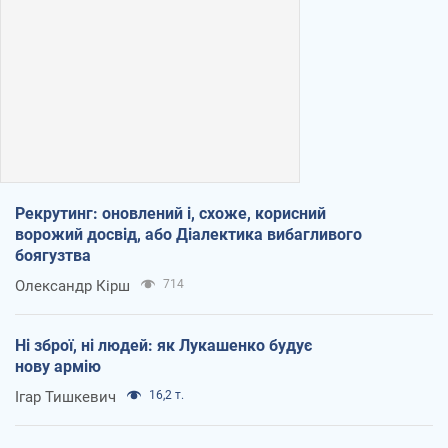
Рекрутинг: оновлений і, схоже, корисний
ворожий досвід, або Діалектика вибагливого
боягузтва
Олександр Кірш
714
Ні зброї, ні людей: як Лукашенко будує
нову армію
Ігар Тишкевич
16,2 т.