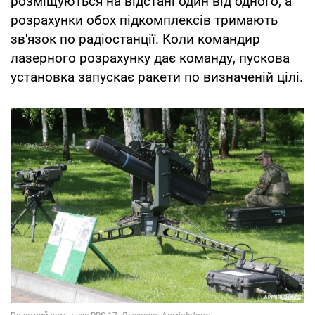
розміщуються на відстані один від одного, а
розрахунки обох підкомплексів тримають
зв'язок по радіостанції. Коли командир
лазерного розрахунку дає команду, пускова
установка запускає ракети по визначеній цілі.