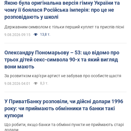
Якою була оригінальна версія гімну України та
чому її боялася Російська імперія: про це не
розповідають у школі
Державним символом є тільки перший куплет та приспів пісні
13,8 т.
9.08.2026 09:15
Олександру Пономарьову – 53: що відомо про
трьох дітей секс-символа 90-х та який вигляд
вони мають
За розвитком кар'єри артист не забував про особисте щастя
8,3 т.
9.08.2026 04:01
У ПриватБанку розповіли, чи дійсні долари 1996
року: чи приймають обмінники та банки такі
купюри
Що робити, якщо банки та обмінні пункти не приймають старі
долари