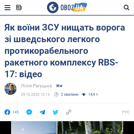
Як воїни ЗСУ нищать ворога
зі шведського легкого
протикорабельного
ракетного комплексу RBS-
17: відео
Лілія Рагуцька
War
29.10.2023 12:13
2 хвилини
14,9 т.
145
РУС