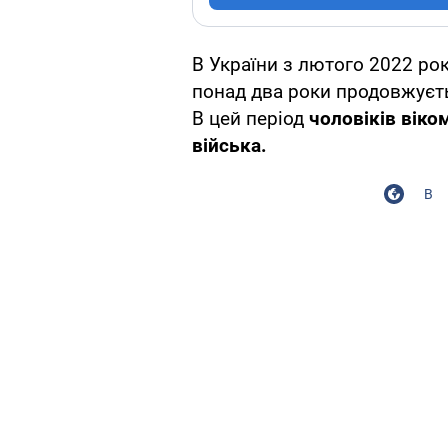
В України з лютого 2022 ро
понад два роки продовжуєть
В цей період
чоловіків віко
війська.
В