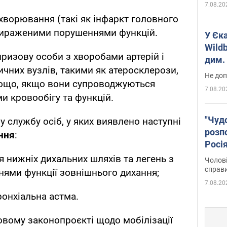
7.08.20
хворювання (такі як інфаркт головного
 вираженими порушеннями функцій.
У Єк
Wildb
ризову особи з хворобами артерій і
дим. 
тичних вузлів, такими як атеросклерози,
Не доп
тощо, якщо вони супроводжуються
7.08.20
 кровообігу та функцій.
"Чуд
у службу осіб, у яких виявлено наступні
розпо
ння
:
Росі
Фото
 нижніх дихальних шляхів та легень з
Чолові
справ
ями функції зовнішнього дихання;
7.08.20
онхіальна астма.
овому законопроєкті щодо мобілізації