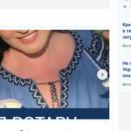
рак
1
Кре
в т
заг
лог
Вікт
Не 
Укр
пла
Вікт