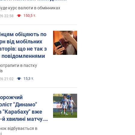
уде курс валюти в обмінниках
150,5 т.
26 22:58
їнцям обіцяють по
рн від мобільних
торів: що не так з
 повідомленнями
потрапити в пастку
їв
15,3 т.
26 21:02
орожчий
оліст "Динамо"
в "Карабаху" вже
-й хвилині матчу.
о
ок відбувається в
і