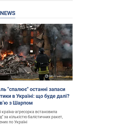
P NEWS
ль "спалює" останні запаси
тики в Україні: що буде далі?
рв’ю з Шарпом
і країна-агресорка встановила
д" за кількістю балістичних ракет,
них по Україні