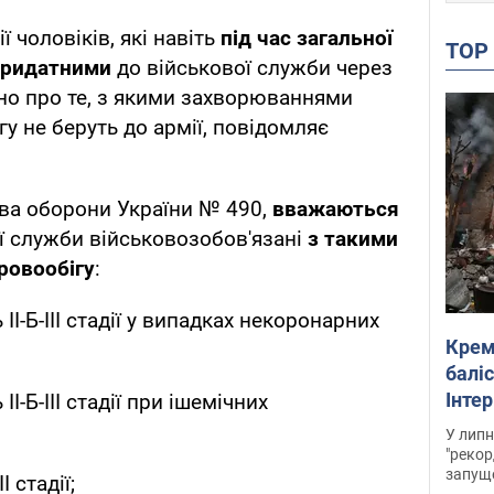
ї чоловіків, які навіть
під час загальної
TO
придатними
до військової служби через
ьно про те, з якими захворюваннями
гу не беруть до армії, повідомляє
тва оборони України № 490,
вважаються
ї служби військовозобов'язані
з такими
ровообігу
:
II-Б-III стадії у випадках некоронарних
Крем
баліс
Інте
I-Б-III стадії при ішемічних
У липн
"рекор
запуще
I стадії;