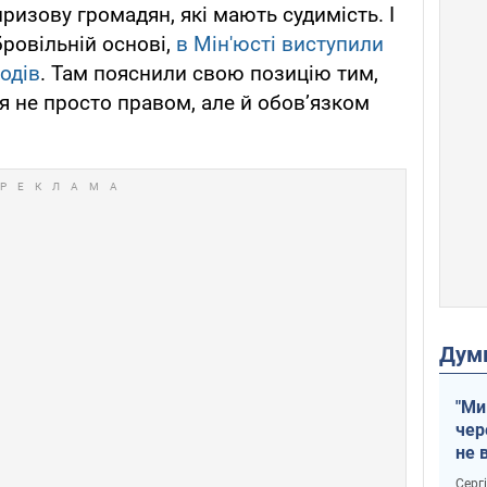
ризову громадян, які мають судимість. І
бровільній основі,
в Мін'юсті виступили
одів
. Там пояснили свою позицію тим,
я не просто правом, але й обов’язком
Дум
"Ми
чер
не 
зне
Серг