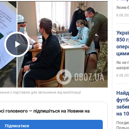
Яким б
6.08.20
Укра
850 г
опера
Play Video
цими
Як не 
шахра
6.08.20
Найд
футб
заби
сі головного — підпишіться на Новини на
на 10
Віде
Поєдин
Підписатися
Польщ