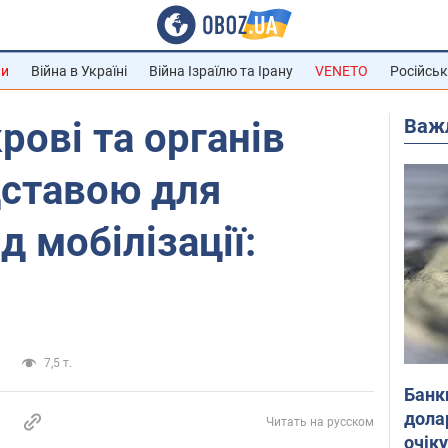
ни
Війна в Україні
Війна Ізраїлю та Ірану
VENETO
Російськ
Важ
рові та органів
дставою для
д мобілізації:
а
7,5 т.
Банк
дола
Читать на русском
очік