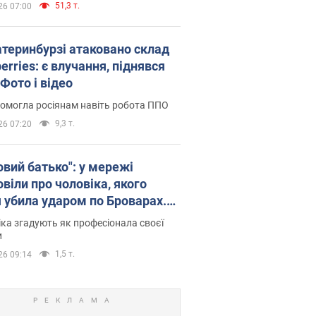
51,3 т.
26 07:00
атеринбурзі атаковано склад
erries: є влучання, піднявся
Фото і відео
омогла росіянам навіть робота ППО
9,3 т.
26 07:20
овий батько": у мережі
віли про чоловіка, якого
я убила ударом по Броварах.
ка згадують як професіонала своєї
и
1,5 т.
26 09:14