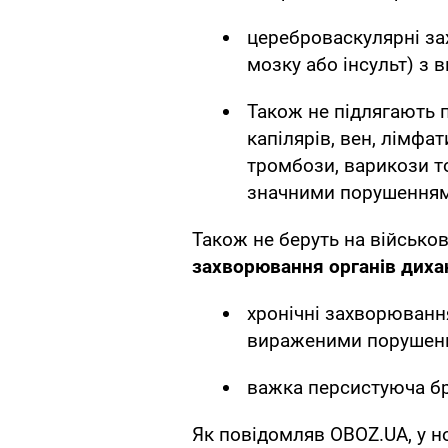
цереброваскулярні за
мозку або інсульт) з
Також не підлягають п
капілярів, вен, лімфа
тромбози, варикози 
значними порушеннями
Також не беруть на військов
захворювання органів диха
хронічні захворювання
вираженими порушенн
важка персистуюча бр
Як повідомляв OBOZ.UA, у н