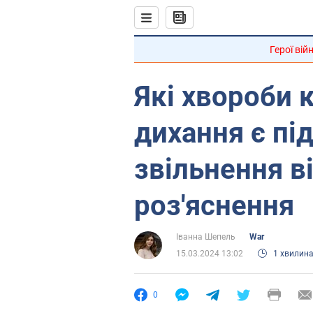
Герої вій
Які хвороби к
дихання є пі
звільнення ві
роз'яснення
Іванна Шепель
War
15.03.2024 13:02
1 хвилин
0