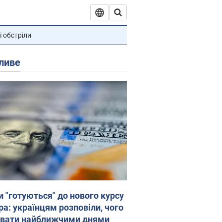
і обстріли
ливе
и "готуються" до нового курсу
ра: українцям розповіли, чого
увати найближчими днями