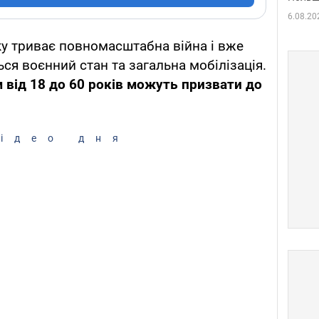
6.08.20
ку
триває повномасштабна війна
і вже
ся воєнний стан та загальна мобілізація.
м від 18 до 60 років можуть призвати до
ідео дня