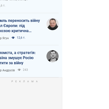
етний терор
,6 т.
мль переносить війну
ил Європи: під
розою критична
істика
12,6 т.
ор Ягун
помста, а стратегія:
аїна змушує Росію
тити за війну
243
ор Андрусів