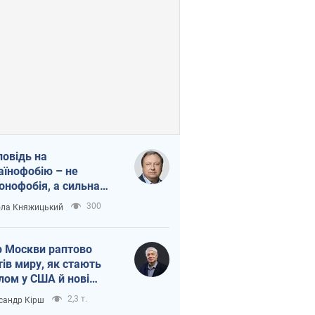
повідь на
аїнофобію – не
онофобія, а сильна
аїнська держава
300
ла Княжицький
 Москви раптово
тів миру, як стають
лом у США й нові
аїнські топ-рейтинги
2,3 т.
сандр Кірш