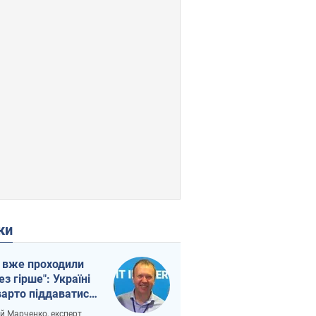
ки
 вже проходили
ез гірше": Україні
варто піддаватися
вірі через
ій Марченко, експерт