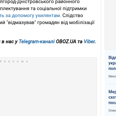
ілгород-Дністровського районного
плектування та соціальної підтримки
ть за допомогу ухилянтам.
Слідство
й "відмазував" громадян від мобілізації
 в нас у
Telegram-каналі
OBOZ.UA та
Viber
.
Від
укр
пол
укр
Мико
Мер
схо
пос
укр
Олек