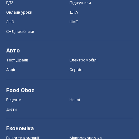
ГДЗ
Підручники
Онлайн уроки
ДПА
ЗНО
НМТ
СНД посібники
Авто
Тест Драйв
Електромобілі
Акції
Сервіс
Food Oboz
Рецепти
Напої
Дієти
Економіка
Ринки та компанії
Макроекономіка