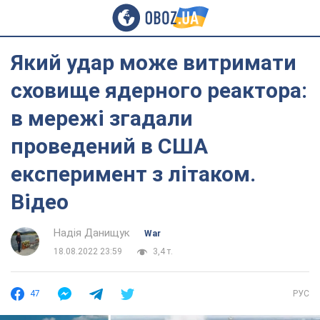
Який удар може витримати
сховище ядерного реактора:
в мережі згадали
проведений в США
експеримент з літаком.
Відео
Надія Данищук
War
18.08.2022 23:59
3,4 т.
47
РУС