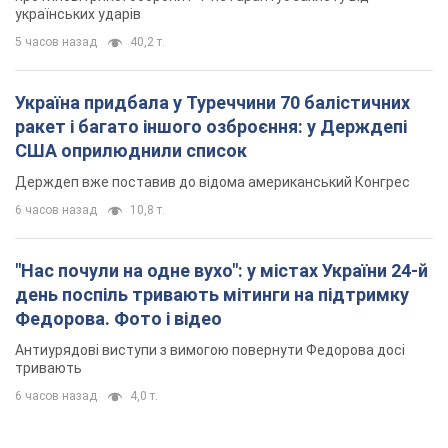
українських ударів
5 часов назад
40,2 т.
Україна придбала у Туреччини 70 балістичних
ракет і багато іншого озброєння: у Держдепі
США оприлюднили список
Держдеп вже поставив до відома американський Конгрес
6 часов назад
10,8 т.
"Нас почули на одне вухо": у містах України 24-й
день поспіль тривають мітинги на підтримку
Федорова. Фото і відео
Антиурядові виступи з вимогою повернути Федорова досі
тривають
6 часов назад
4,0 т.