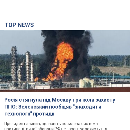
TOP NEWS
Росія стягнула під Москву три кола захисту
ППО: Зеленський пообіцяв "знаходити
технології" протидії
Президент заявив, що навіть посилена система
протиповітряної оборони РФ не гарантує захисту від