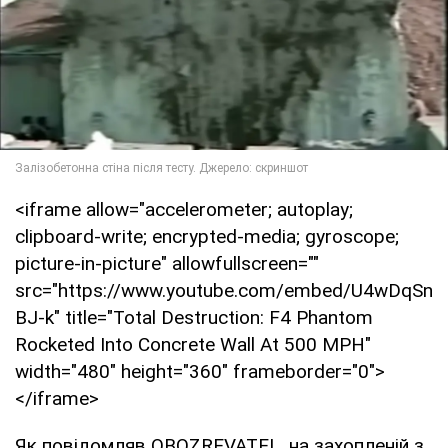
<iframe allow="accelerometer; autoplay;
clipboard-write; encrypted-media; gyroscope;
picture-in-picture" allowfullscreen=""
src="https://www.youtube.com/embed/U4wDqSn
BJ-k" title="Total Destruction: F4 Phantom
Rocketed Into Concrete Wall At 500 MPH"
width="480" height="360" frameborder="0">
</iframe>
Як повідомляв OBOZREVATEL, на захопленій з