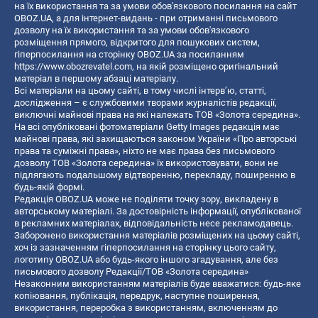
на їх використання та за умови обов'язкового посилання на сайт
OBOZ.UA, а для інтернет-видань - при отриманні письмового
дозволу на їх використання та за умови обов'язкового
розміщення прямого, відкритого для пошукових систем,
гіперпосилання на сторінку OBOZ.UA за посиланням
https://www.obozrevatel.com
, на якій розміщено оригінальний
матеріал в першому абзаці матеріалу.
Всі матеріали на цьому сайті, в тому числі інтерв’ю, статті,
дослідження – є службовими творами журналістів редакції,
виключні майнові права на які належать ТОВ «Золота середина».
На всі опубліковані фотоматеріали Getty Images редакція має
майнові права, які захищаються законом України «Про авторські
права та суміжні права», ніхто не має права без письмового
дозволу ТОВ «Золота середина» їх використовувати, вони не
підлягають подальшому відтворенню, перекладу, поширенню в
будь-якій формі.
Редакція OBOZ.UA може не поділяти точку зору, викладену в
авторському матеріалі. За достовірність інформації, опублікованої
в рекламних матеріалах, відповідальність несе рекламодавець.
Заборонено використання матеріалів розміщених на цьому сайті,
хоч із зазначенням гіперпосилання на сторінку цього сайту,
логотипу OBOZ.UA або будь-якого іншого згадування, але без
письмового дозволу Редакції/ТОВ «Золота середина»
Незаконним використанням матеріалів буде вважатися: будь-яке
копiювання, публiкацiя, передрук, наступне поширення,
використання, переробка з використанням, включенням до