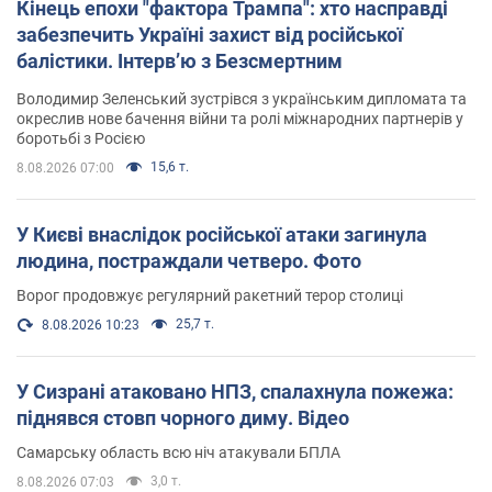
Кінець епохи "фактора Трампа": хто насправді
забезпечить Україні захист від російської
балістики. Інтерв’ю з Безсмертним
Володимир Зеленський зустрівся з українським дипломата та
окреслив нове бачення війни та ролі міжнародних партнерів у
боротьбі з Росією
15,6 т.
8.08.2026 07:00
У Києві внаслідок російської атаки загинула
людина, постраждали четверо. Фото
Ворог продовжує регулярний ракетний терор столиці
25,7 т.
8.08.2026 10:23
У Сизрані атаковано НПЗ, спалахнула пожежа:
піднявся стовп чорного диму. Відео
Самарську область всю ніч атакували БПЛА
3,0 т.
8.08.2026 07:03