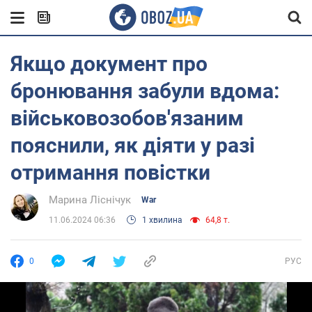
Якщо документ про
бронювання забули вдома:
військовозобов'язаним
пояснили, як діяти у разі
отримання повістки
Марина Ліснічук
War
11.06.2024 06:36
1 хвилина
64,8 т.
0
РУС