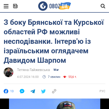
З боку Брянської та Курської
областей РФ можливі
несподіванки. Інтерв'ю із
ізраїльським оглядачем
Давидом Шарпом
Тетяна Гайжевська
War
4.07.2024 16:00
7 хвилин
55,6 т.
13
РУС