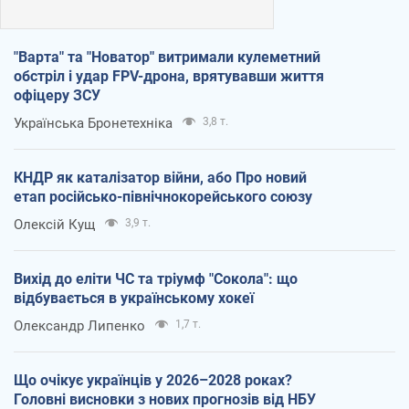
"Варта" та "Новатор" витримали кулеметний
обстріл і удар FPV-дрона, врятувавши життя
офіцеру ЗСУ
Українська Бронетехніка
3,8 т.
КНДР як каталізатор війни, або Про новий
етап російсько-північнокорейського союзу
Олексій Кущ
3,9 т.
Вихід до еліти ЧС та тріумф "Сокола": що
відбувається в українському хокеї
Олександр Липенко
1,7 т.
Що очікує українців у 2026–2028 роках?
Головні висновки з нових прогнозів від НБУ