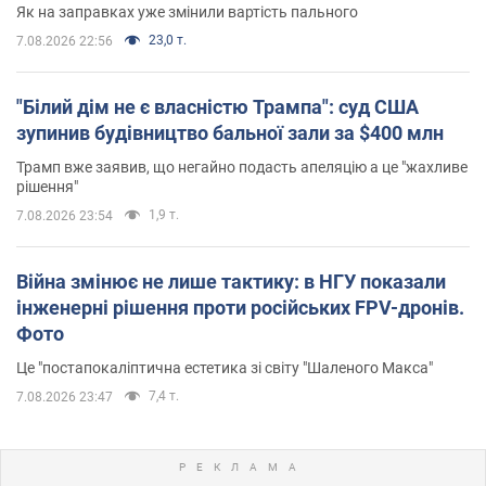
Як на заправках уже змінили вартість пального
23,0 т.
7.08.2026 22:56
"Білий дім не є власністю Трампа": суд США
зупинив будівництво бальної зали за $400 млн
Трамп вже заявив, що негайно подасть апеляцію а це "жахливе
рішення"
1,9 т.
7.08.2026 23:54
Війна змінює не лише тактику: в НГУ показали
інженерні рішення проти російських FPV-дронів.
Фото
Це "постапокаліптична естетика зі світу "Шаленого Макса"
7,4 т.
7.08.2026 23:47