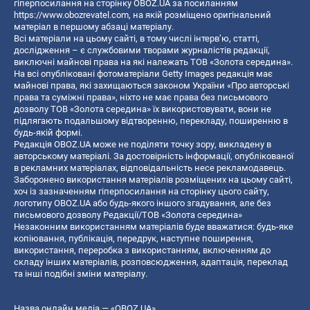
гіперпосилання на сторінку OBOZ.UA за посиланням
https://www.obozrevatel.com
, на якій розміщено оригінальний
матеріал в першому абзаці матеріалу.
Всі матеріали на цьому сайті, в тому числі інтерв’ю, статті,
дослідження – є службовими творами журналістів редакції,
виключні майнові права на які належать ТОВ «Золота середина».
На всі опубліковані фотоматеріали Getty Images редакція має
майнові права, які захищаються законом України «Про авторські
права та суміжні права», ніхто не має права без письмового
дозволу ТОВ «Золота середина» їх використовувати, вони не
підлягають подальшому відтворенню, перекладу, поширенню в
будь-якій формі.
Редакція OBOZ.UA може не поділяти точку зору, викладену в
авторському матеріалі. За достовірність інформації, опублікованої
в рекламних матеріалах, відповідальність несе рекламодавець.
Заборонено використання матеріалів розміщених на цьому сайті,
хоч із зазначенням гіперпосилання на сторінку цього сайту,
логотипу OBOZ.UA або будь-якого іншого згадування, але без
письмового дозволу Редакції/ТОВ «Золота середина»
Незаконним використанням матеріалів буде вважатися: будь-яке
копiювання, публiкацiя, передрук, наступне поширення,
використання, переробка з використанням, включенням до
складу інших матеріалів, розповсюдження, адаптація, переклад
та інші подібні зміни матеріалу.
Назва онлайн медіа — «OBOZ.UA»