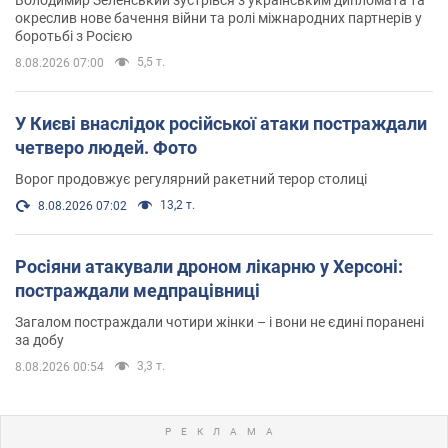
Володимир Зеленський зустрівся з українським дипломата та
окреслив нове бачення війни та ролі міжнародних партнерів у
боротьбі з Росією
5,5 т.
8.08.2026 07:00
У Києві внаслідок російської атаки постраждали
четверо людей. Фото
Ворог продовжує регулярний ракетний терор столиці
13,2 т.
8.08.2026 07:02
Росіяни атакували дроном лікарню у Херсоні:
постраждали медпрацівниці
Загалом постраждали чотири жінки – і вони не єдині поранені
за добу
3,3 т.
8.08.2026 00:54