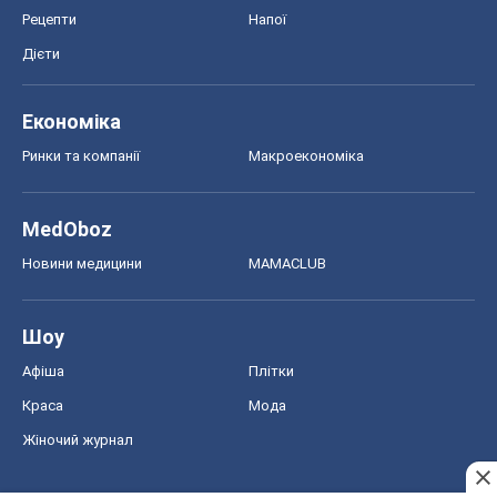
Рецепти
Напої
Дієти
Економіка
Ринки та компанії
Макроекономіка
MedOboz
Новини медицини
MAMACLUB
Шоу
Афіша
Плітки
Краса
Мода
Жіночий журнал