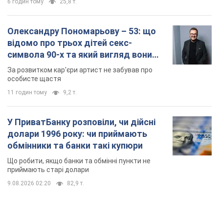
6 годин тому
25,8 т.
Олександру Пономарьову – 53: що
відомо про трьох дітей секс-
символа 90-х та який вигляд вони
мають
За розвитком кар'єри артист не забував про
особисте щастя
11 годин тому
9,2 т.
У ПриватБанку розповіли, чи дійсні
долари 1996 року: чи приймають
обмінники та банки такі купюри
Що робити, якщо банки та обмінні пункти не
приймають старі долари
9.08.2026 02:20
82,9 т.