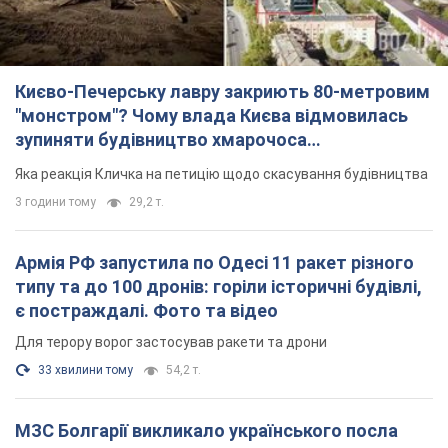
Києво-Печерську лавру закриють 80-метровим
"монстром"? Чому влада Києва відмовилась
зупиняти будівництво хмарочоса
"московського вірянина"
Яка реакція Кличка на петицію щодо скасування будівництва
3 години тому
29,2 т.
Армія РФ запустила по Одесі 11 ракет різного
типу та до 100 дронів: горіли історичні будівлі,
є постраждалі. Фото та відео
Для терору ворог застосував ракети та дрони
33 хвилини тому
54,2 т.
МЗС Болгарії викликало українського посла