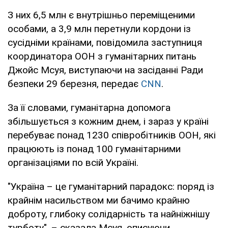
З них 6,5 млн є внутрішньо переміщеними
особами, а 3,9 млн перетнули кордони із
сусідніми країнами, повідомила заступниця
координатора ООН з гуманітарних питань
Джойс Мсуя, виступаючи на засіданні Ради
безпеки 29 березня, передає
CNN
.
За її словами, гуманітарна допомога
збільшується з кожним днем, і зараз у країні
перебуває понад 1230 співробітників ООН, які
працюють із понад 100 гуманітарними
організаціями по всій Україні.
"Україна – це гуманітарний парадокс: поряд із
крайнім насильством ми бачимо крайню
доброту, глибоку солідарність та найніжнішу
турботу", – сказала Мсуя, описуючи