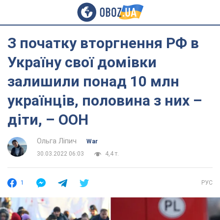
З початку вторгнення РФ в
Україну свої домівки
залишили понад 10 млн
українців, половина з них –
діти, – ООН
Ольга Ліпич
War
30.03.2022 06:03
4,4 т.
1
РУС