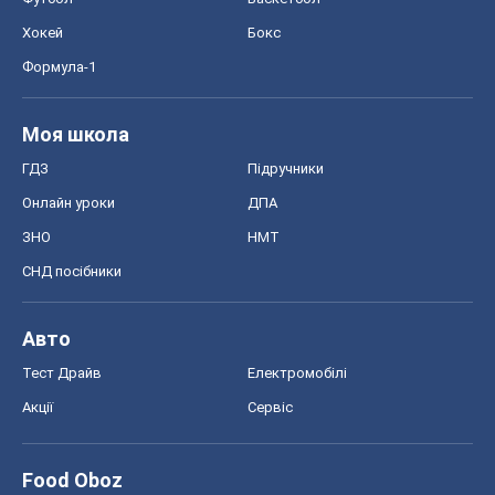
Хокей
Бокс
Формула-1
Моя школа
ГДЗ
Підручники
Онлайн уроки
ДПА
ЗНО
НМТ
СНД посібники
Авто
Тест Драйв
Електромобілі
Акції
Сервіс
Food Oboz