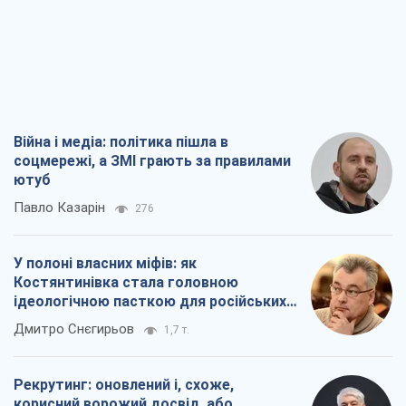
Війна і медіа: політика пішла в
соцмережі, а ЗМІ грають за правилами
ютуб
Павло Казарін
276
У полоні власних міфів: як
Костянтинівка стала головною
ідеологічною пасткою для російських
окупантів
Дмитро Снєгирьов
1,7 т.
Рекрутинг: оновлений і, схоже,
корисний ворожий досвід, або