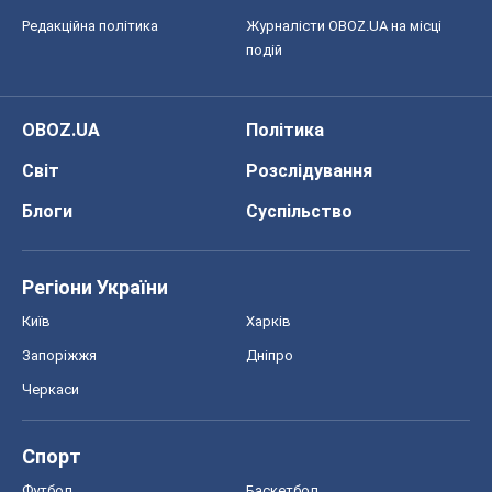
Редакційна політика
Журналісти OBOZ.UA на місці
подій
OBOZ.UA
Політика
Світ
Розслідування
Блоги
Суспільство
Регіони України
Київ
Харків
Запоріжжя
Дніпро
Черкаси
Спорт
Футбол
Баскетбол