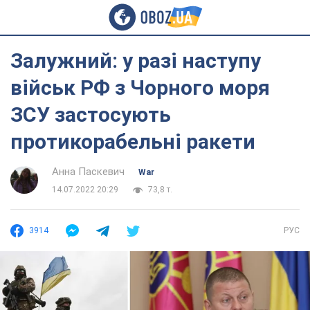
Залужний: у разі наступу
військ РФ з Чорного моря
ЗСУ застосують
протикорабельні ракети
Анна Паскевич
War
14.07.2022 20:29
73,8 т.
3914
РУС