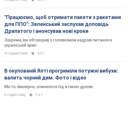
"Працюємо, щоб отримати пакети з ракетами
для ППО": Зеленський заслухав доповідь
Драпатого і анонсував нові кроки
Зокрема, він обговорив з головкомом кадрові питання в
українській армії
4 години тому
4,5 т.
В окупованій Ялті прогриміли потужні вибухи:
валить чорний дим. Фото і відео
Місто, ймовірно, опинилося під атакою дронів
6 годин тому
7,3 т.