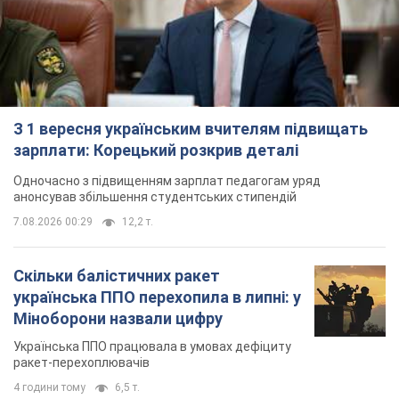
З 1 вересня українським вчителям підвищать
зарплати: Корецький розкрив деталі
Одночасно з підвищенням зарплат педагогам уряд
анонсував збільшення студентських стипендій
7.08.2026 00:29
12,2 т.
Скільки балістичних ракет
українська ППО перехопила в липні: у
Міноборони назвали цифру
Українська ППО працювала в умовах дефіциту
ракет-перехоплювачів
4 години тому
6,5 т.