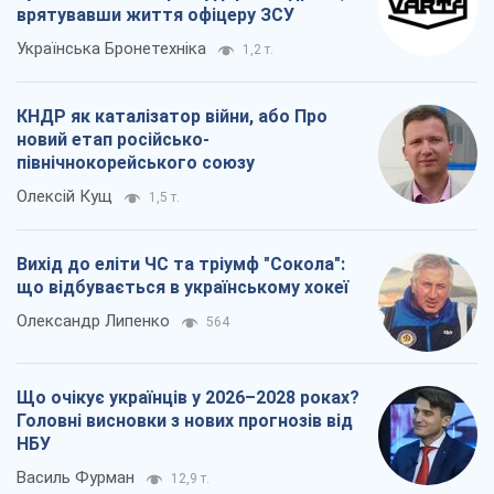
врятувавши життя офіцеру ЗСУ
Українська Бронетехніка
1,2 т.
КНДР як каталізатор війни, або Про
новий етап російсько-
північнокорейського союзу
Олексій Кущ
1,5 т.
Вихід до еліти ЧС та тріумф "Сокола":
що відбувається в українському хокеї
Олександр Липенко
564
Що очікує українців у 2026–2028 роках?
Головні висновки з нових прогнозів від
НБУ
Василь Фурман
12,9 т.