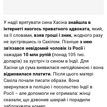
У надії врятувати сина Хасіна
знайшла в
інтернеті якогось приватного адвоката,
який,
за її словами,
взяв гроші і зник
, жодного разу
не зустрівшись із Сахілом. Пізніше
з нею
зв'язався невідомий чоловік із Росії
і
зажадав
10 млн рупій (
понад 105 тис.
доларів) за зустріч із сином в Індії. Для
Хасіни ця сума виявилася непідйомною і вона
відмовилася платити.
Після цього матері
Сахіла почали писати образи. Вона
звернулася в поліцію і посольство Індії в
Росії – але допомоги не отримала: жінці
сказали, що дзвонив шахрай і порадили
заблокувати номер.