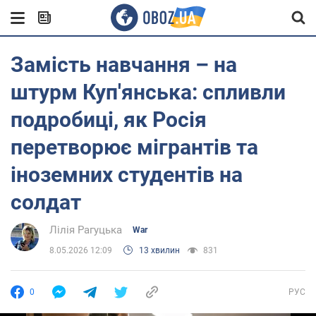
Замість навчання – на
штурм Куп'янська: спливли
подробиці, як Росія
перетворює мігрантів та
іноземних студентів на
солдат
Лілія Рагуцька
War
8.05.2026 12:09
13 хвилин
831
0
РУС