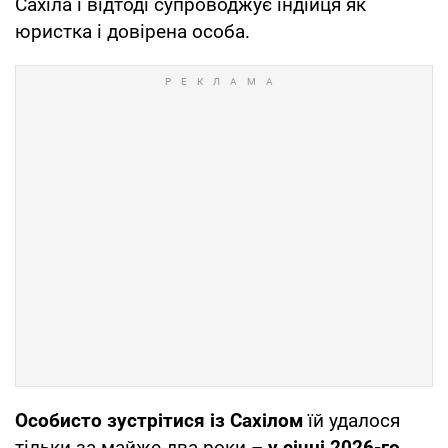
Сахіла і відтоді супроводжує індійця як
юристка і довірена особа.
Особисто зустрітися із Сахілом
їй удалося
тільки за майже два роки –
у січні 2026-го,