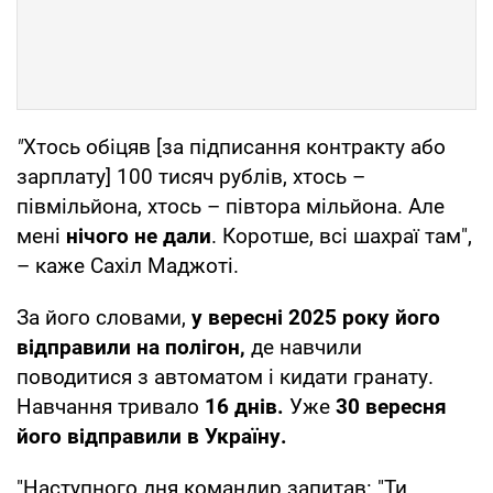
"
Хтось обіцяв [за підписання контракту або
зарплату] 100 тисяч рублів, хтось –
півмільйона, хтось – півтора мільйона. Але
мені
нічого не дали
. Коротше, всі шахраї там",
– каже Сахіл Маджоті.
За його словами,
у вересні 2025 року його
відправили на полігон,
де навчили
поводитися з автоматом і кидати гранату.
Навчання тривало
16 днів.
Уже
30 вересня
його відправили в Україну.
"Наступного дня командир запитав: "Ти