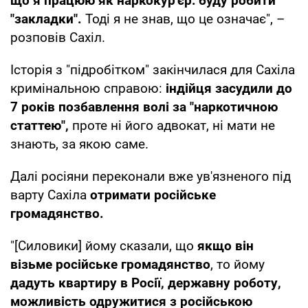
що я працюю як наркокур'єр: буду робити
"закладки".
Тоді я не знав, що це означає", –
розповів Сахіл.
Історія з "підробітком" закінчилася для Сахіла
кримінальною справою:
індійця засудили до
7 років позбавлення волі за "наркотичною
статтею",
проте ні його адвокат, ні мати не
знають, за якою саме.
Далі росіяни переконали вже ув'язненого під
варту Сахіла
отримати російське
громадянство.
"[Силовики] йому сказали, що
якщо він
візьме російське громадянство
, то йому
дадуть квартиру в Росії, державну роботу,
можливість одружитися з російською