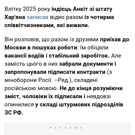
Влітку 2025 року
індієць Анкіт зі штату
Хар'яна
записав
відео разом
із чотирма
співвітчизниками, які вижили.
Він розповів, що разом із друзями
приїхав до
Москви в пошуках роботи
: їм обіцяли
вакансії водіїв і стабільний заробіток.
Але
замість цього в них
забрали документи і
запропонували підписати контракти
(з
міноборони Росії. –Ред
.
), складені
російською мовою.
Не до кінця розуміючи
зміст, чоловіки їх підписали і
невдовзі
опинилися
у складі штурмових підрозділів
ЗС РФ.