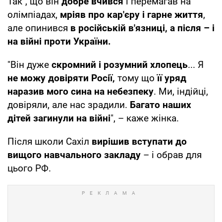
Так", що він
добре вчився
і перемагав на
олімпіадах,
мріяв про кар'єру і гарне життя
,
але опинився
в російській в'язниці, а після – і
на війні проти України.
"Він дуже
скромний і розумний хлопець
... Я
не можу довіряти Росії,
тому що
її уряд
наразив мого сина на небезпеку
. Ми, індійці,
довіряли, але нас зрадили.
Багато наших
дітей загинули на війні
", – каже жінка.
Після школи Сахіл
вирішив вступати до
вищого навчального закладу
– і обрав для
цього РФ.