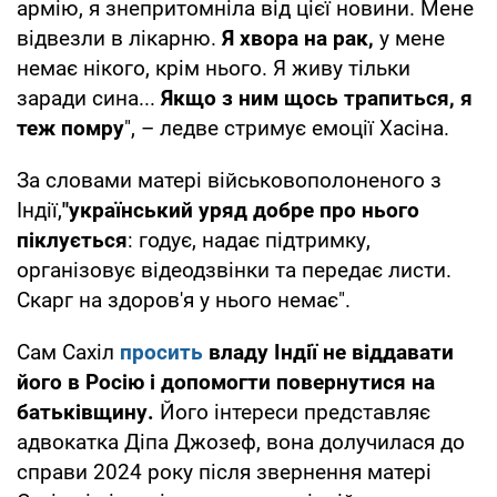
армію, я знепритомніла від цієї новини. Мене
відвезли в лікарню.
Я хвора на рак,
у мене
немає нікого, крім нього. Я живу тільки
заради сина...
Якщо з ним щось трапиться, я
теж помру
", – ледве стримує емоції Хасіна.
За словами матері військовополоненого з
Індії,
"український уряд добре про нього
піклується
: годує, надає підтримку,
організовує відеодзвінки та передає листи.
Скарг на здоров'я у нього немає".
Сам Сахіл
просить
владу Індії не віддавати
його в Росію і допомогти повернутися на
батьківщину.
Його інтереси представляє
адвокатка Діпа Джозеф, вона долучилася до
справи 2024 року після звернення матері