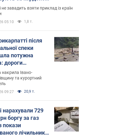
і не завадить взяти приклад із країн
и
1,8 т.
26 05:10
рикарпатті після
альної спеки
шла потужна
а: дороги
творились на
 накрила Івано-
. Відео
івщину та курортний
ель
20,9 т.
26 09:27
і нарахували 729
грн боргу за газ
з покази
ованого лічильника: