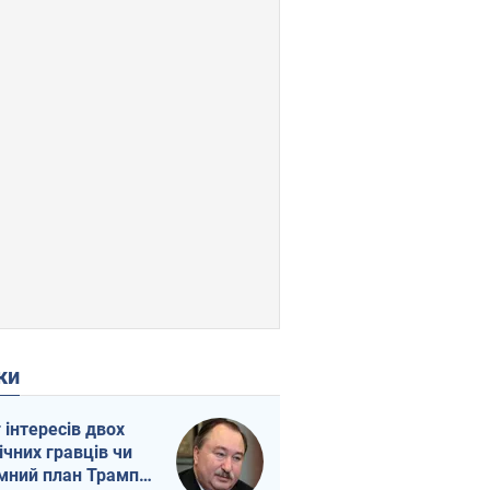
ки
г інтересів двох
ічних гравців чи
мний план Трампа