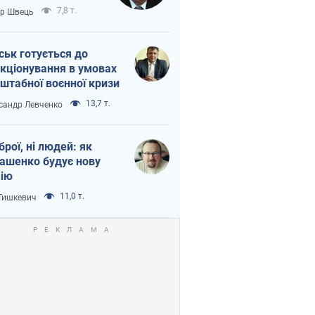
тіна?
7,8 т.
ор Швець
ськ готується до
кціонування в умовах
штабної воєнної кризи
13,7 т.
сандр Левченко
зброї, ні людей: як
ашенко будує нову
ію
11,0 т.
 Тишкевич