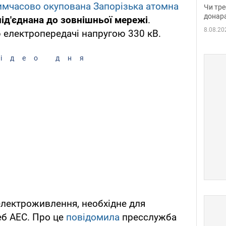
судд
имчасово окупована Запорізька атомна
Чи тре
неоч
донар
під'єднана до зовнішньої мережі
.
8.08.20
ю електропередачі напругою 330 кВ.
ідео дня
електроживлення, необхідне для
еб АЕС. Про це
повідомила
пресслужба