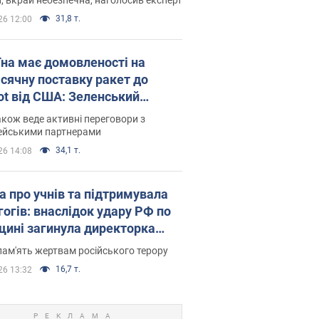
31,8 т.
26 12:00
їна має домовленості на
сячну поставку ракет до
iot від США: Зеленський
рив подробиці
акож веде активні переговори з
ейськими партнерами
34,1 т.
26 14:08
а про учнів та підтримувала
гогів: внаслідок удару РФ по
щині загинула директорка
ького ліцею, її чоловік та онук
пам'ять жертвам російського терору
16,7 т.
26 13:32