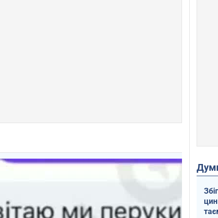
Дум
Збі
цин
тає