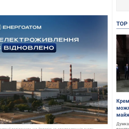
TO
Крем
можл
майже
Інте
Думка,
ракети