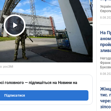
Україн
Європ
8.08.20
Play Video
На П
аном
прой
злив
пере
Негода
річки
Франк
Буков
8.08.20
сі головного — підпишіться на Новини на
Жінц
тис. 
Підписатися
чере
зіпс