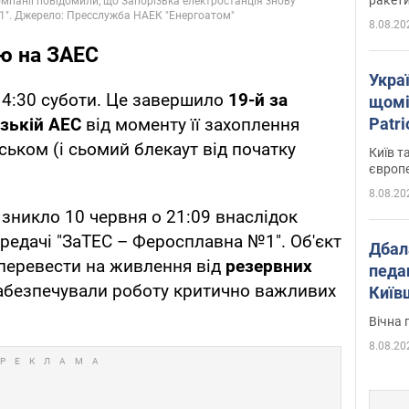
8.08.20
ю на ЗАЕС
Укра
14:30 суботи. Це завершило
19-й за
щомі
Patr
ізькій АЕС
від моменту її захоплення
розк
ськом (і сьомий блекаут від початку
Київ т
європ
8.08.20
зникло 10 червня о 21:09 внаслідок
ередачі "ЗаТЕС – Феросплавна №1". Об'єкт
Дбал
 перевести на живлення від
резервних
педа
забезпечували роботу критично важливих
Київ
київс
Вічна 
8.08.20