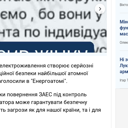
і Пу
Вікт
Мін
фун
мас
Олек
Ні 
 електроживлення створює серйозні
Лук
арм
ційної безпеки найбільшої атомної
аголосили в "Енергоатомі".
Ігар
ки повернення ЗАЕС під контроль
ератора може гарантувати безпечну
 загрози як для нашої країни, та і для