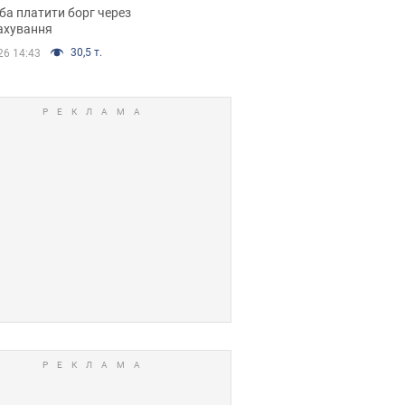
я ухвалив
ба платити борг через
ікуване рішення
ахування
30,5 т.
26 14:43