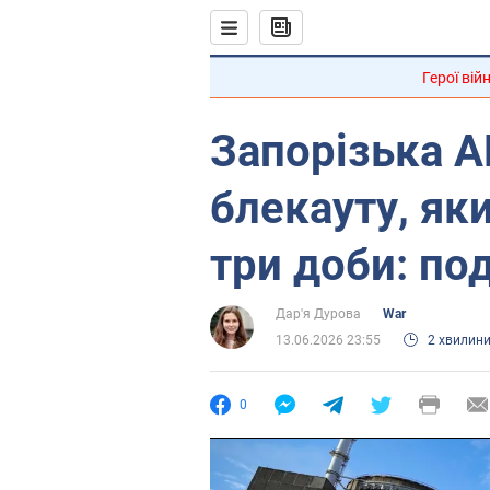
Герої вій
Запорізька А
блекауту, як
три доби: по
Дар'я Дурова
War
13.06.2026 23:55
2 хвилин
0