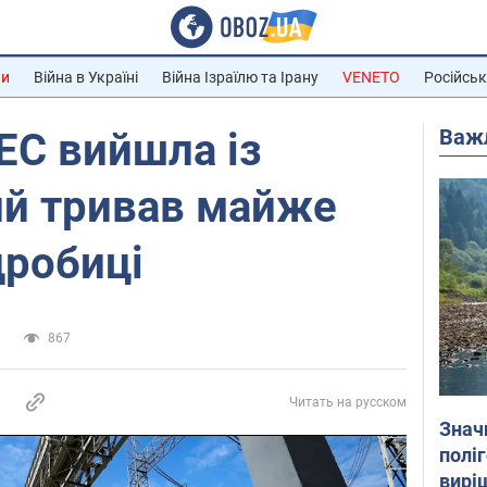
ни
Війна в Україні
Війна Ізраїлю та Ірану
VENETO
Російськ
Важ
ЕС вийшла із
ий тривав майже
дробиці
и
867
Читать на русском
Знач
полі
вирі