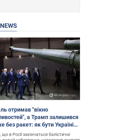
P NEWS
ль отримав "вікно
ивостей", а Трамп залишився
 без ракет: як бути Україні?
рв’ю з Мельником
 що в Росії закінчаться балістичні
, вкрай небезпечна, наголосив експерт