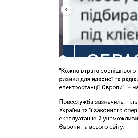
"Кожна втрата зовнішнього
ризики для ядерної та радіа
електростанції Європи", – н
Пресслужба зазначила: тіль
України та її законного оп
експлуатацію й унеможливить
Європи та всього світу.