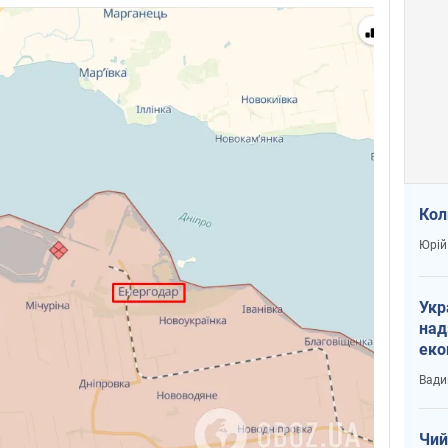
Кол
Юрій
Укр
над
еко
сві
Вади
Чий