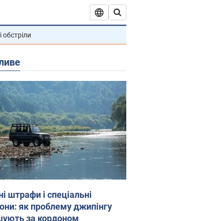
і обстріли
ливе
ні штрафи і спеціальні
гони: як проблему джипінгу
шують за кордоном