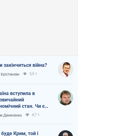
и закінчиться війна?
5,5 т.
 Хрістензен
аїна вступила в
звичайний
номічний стан. Чи є
тло вкінці тунелю?
4,7 т.
м Денисенко
 буде Крим, той і