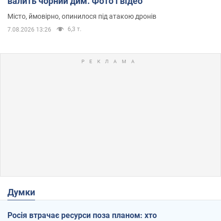
валить чорний дим. Фото і відео
Місто, ймовірно, опинилося під атакою дронів
6,3 т.
7.08.2026 13:26
Думки
Росія втрачає ресурси поза планом: хто