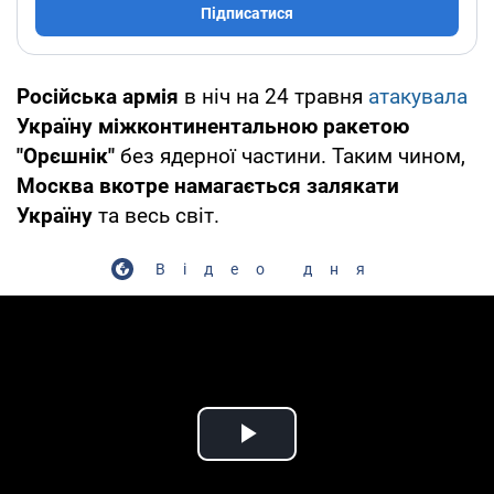
Підписатися
Російська армія
в ніч на 24 травня
атакувала
Україну міжконтинентальною ракетою
"Орєшнік"
без ядерної частини. Таким чином,
Москва вкотре намагається залякати
Україну
та весь світ.
Відео дня
Play Video