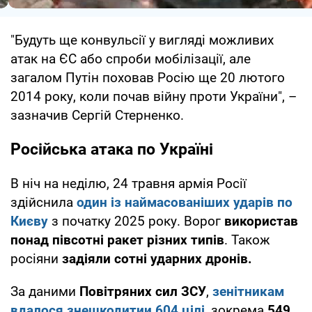
"Будуть ще конвульсії у вигляді можливих
атак на ЄС або спроби мобілізації, але
загалом Путін поховав Росію ще 20 лютого
2014 року, коли почав війну проти України", –
зазначив Сергій Стерненко.
Російська атака по Україні
В ніч на неділю, 24 травня армія Росії
здійснила
один із наймасованіших ударів по
Києву
з початку 2025 року. Ворог
використав
понад півсотні ракет різних типів
. Також
росіяни
задіяли сотні ударних дронів.
За даними
Повітряних сил ЗСУ
,
зенітникам
вдалося знешкодитии 604 цілі
, зокрема
549