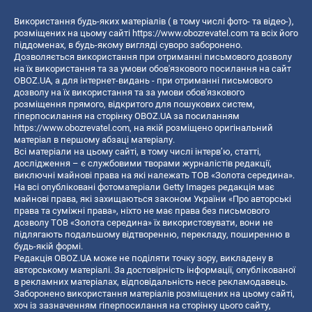
Використання будь-яких матеріалів ( в тому числі фото- та відео-),
розміщених на цьому сайті
https://www.obozrevatel.com
та всіх його
піддоменах, в будь-якому вигляді суворо заборонено.
Дозволяється використання при отриманні письмового дозволу
на їх використання та за умови обов'язкового посилання на сайт
OBOZ.UA, а для інтернет-видань - при отриманні письмового
дозволу на їх використання та за умови обов'язкового
розміщення прямого, відкритого для пошукових систем,
гіперпосилання на сторінку OBOZ.UA за посиланням
https://www.obozrevatel.com
, на якій розміщено оригінальний
матеріал в першому абзаці матеріалу.
Всі матеріали на цьому сайті, в тому числі інтерв’ю, статті,
дослідження – є службовими творами журналістів редакції,
виключні майнові права на які належать ТОВ «Золота середина».
На всі опубліковані фотоматеріали Getty Images редакція має
майнові права, які захищаються законом України «Про авторські
права та суміжні права», ніхто не має права без письмового
дозволу ТОВ «Золота середина» їх використовувати, вони не
підлягають подальшому відтворенню, перекладу, поширенню в
будь-якій формі.
Редакція OBOZ.UA може не поділяти точку зору, викладену в
авторському матеріалі. За достовірність інформації, опублікованої
в рекламних матеріалах, відповідальність несе рекламодавець.
Заборонено використання матеріалів розміщених на цьому сайті,
хоч із зазначенням гіперпосилання на сторінку цього сайту,