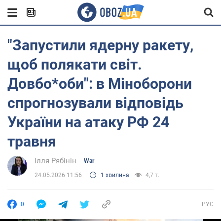
"Запустили ядерну ракету,
щоб полякати світ.
Довбо*оби": в Міноборони
спрогнозували відповідь
України на атаку РФ 24
травня
Ілля Рябінін
War
24.05.2026 11:56
1 хвилина
4,7 т.
0
РУС