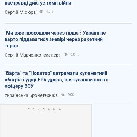
насправді диктує темп війни
Сергій Місюра
4,7 т.
"Ми вже проходили через гірше": Україні не
варто піддаватися зневірі через ракетний
терор
Сергій Марченко, експерт
6,0 т.
"Варта" та "Новатор" витримали кулеметний
обстріл і удар FPV-дрона, врятувавши життя
офіцеру ЗСУ
Українська Бронетехніка
900