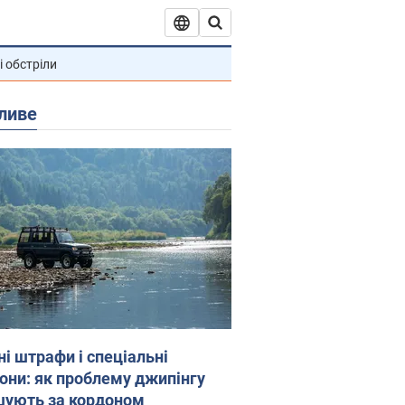
і обстріли
ливе
ні штрафи і спеціальні
гони: як проблему джипінгу
шують за кордоном