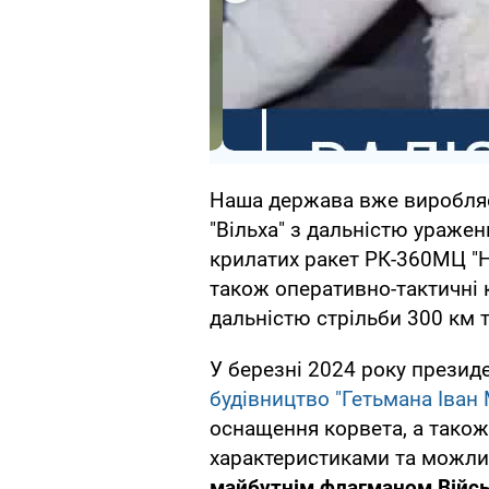
Наша держава вже виробляє
"Вільха" з дальністю ураже
крилатих ракет РК-360МЦ "Н
також оперативно-тактичні 
дальністю стрільби 300 км т
У березні 2024 року прези
будівництво "Гетьмана Іван
оснащення корвета, а також
характеристиками та можли
майбутнім флагманом Війсь