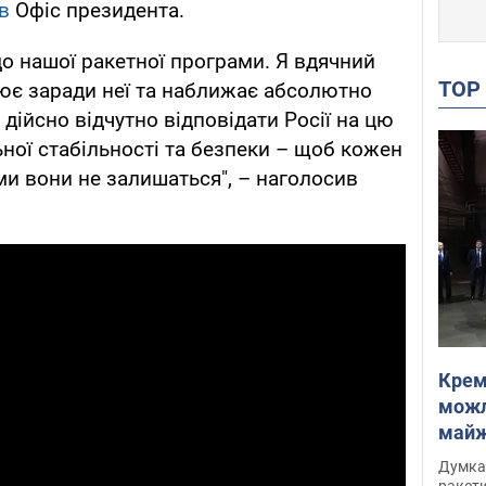
в
Офіс президента.
до нашої ракетної програми. Я вдячний
TO
ює заради неї та наближає абсолютно
дійсно відчутно відповідати Росії на цю
ьної стабільності та безпеки – щоб кожен
ми вони не залишаться", – наголосив
Крем
можл
майже
Інте
Думка,
ракети