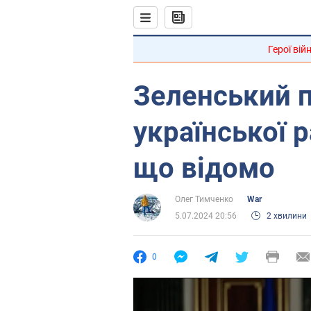
Герої вій
Зеленський 
української 
що відомо
Олег Тимченко
War
5.07.2024 20:56
2 хвилини
0