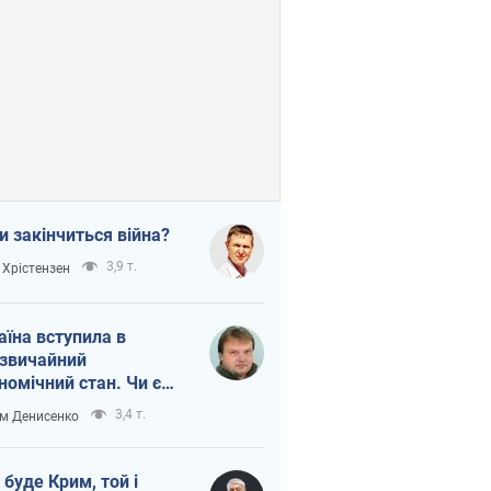
и закінчиться війна?
3,9 т.
 Хрістензен
аїна вступила в
звичайний
номічний стан. Чи є
тло вкінці тунелю?
3,4 т.
м Денисенко
 буде Крим, той і