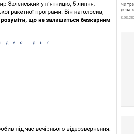
судд
р Зеленський у п’ятницю, 5 липня,
Чи тре
неоч
донар
кої ракетної програми. Він наголосив,
8.08.20
 розуміти, що не залишиться безкарним
ідео дня
робив під час вечірнього відеозвернення.