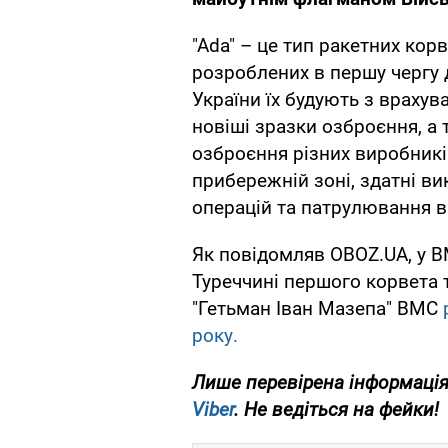
"Ada" – це тип ракетних кор
розроблених в першу чергу 
України їх будують з враху
новіші зразки озброєння, а
озброєння різних виробників
прибережній зоні, здатні в
операцій та патрулювання в
Як повідомляв OBOZ.UA, у В
Туреччині першого корвета 
"Гетьман Іван Мазепа" ВМС
року.
Лише перевірена інформація 
Viber
. Не ведіться на фейки!