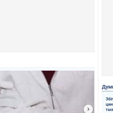
Дум
Збі
цин
тає