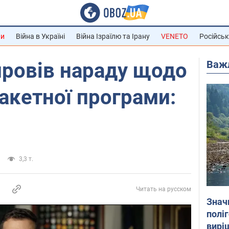
ни
Війна в Україні
Війна Ізраїлю та Ірану
VENETO
Російськ
Важ
провів нараду щодо
ракетної програми:
3,3 т.
Читать на русском
Знач
полі
вирі