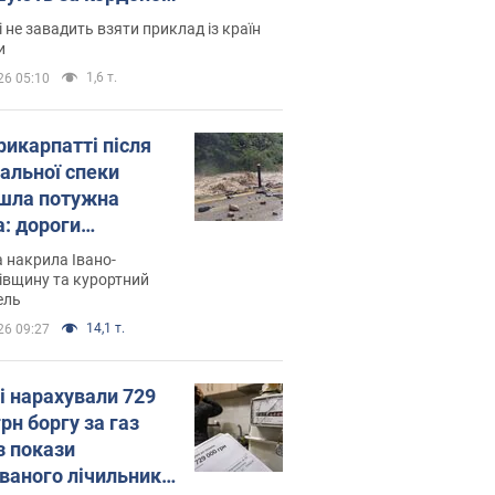
і не завадить взяти приклад із країн
и
1,6 т.
26 05:10
рикарпатті після
альної спеки
шла потужна
а: дороги
творились на
 накрила Івано-
. Відео
івщину та курортний
ель
14,1 т.
26 09:27
і нарахували 729
грн боргу за газ
з покази
ованого лічильника: