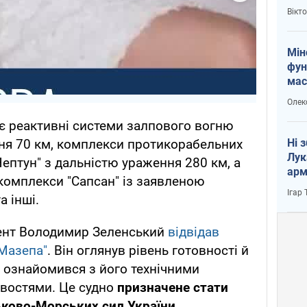
і Пу
Вікт
Мін
фун
мас
Олек
 реактивні системи залпового вогню
Ні 
ння 70 км, комплекси протикорабельних
Лук
ептун" з дальністю ураження 280 км, а
арм
комплекси "Сапсан" із заявленою
Ігар
а інші.
дент Володимир Зеленський
відвідав
 Мазепа"
. Він оглянув рівень готовності й
 ознайомився з його технічними
востями. Це судно
призначене стати
ково-Морських сил України.