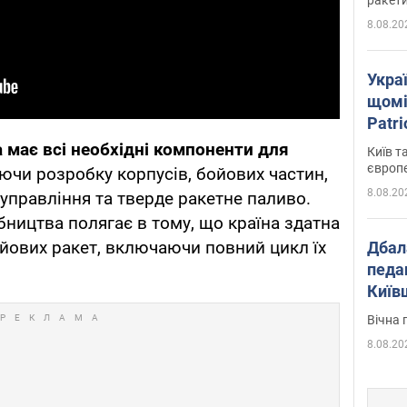
8.08.20
Укра
щомі
Patr
розк
а має всі необхідні компоненти для
Київ т
європ
ючи розробку корпусів, бойових частин,
8.08.20
 управління та тверде ракетне паливо.
бництва полягає в тому, що країна здатна
ойових ракет, включаючи повний цикл їх
Дбал
педа
Київ
київс
Вічна 
8.08.20