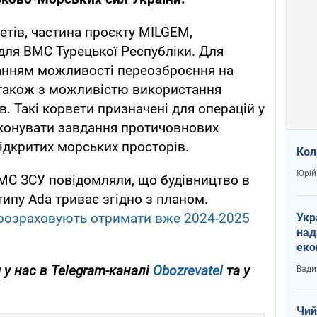
ветів, частина проєкту MILGEM,
для ВМС Турецької Республіки. Для
ванням можливості переозброєння на
 також з можливістю використання
. Такі корвети призначені для операцій у
иконувати завдання протичовнових
ідкритих морських просторів.
Кол
Юрій
МС ЗСУ повідомляли, що будівництво в
типу Ada триває згідно з планом.
розраховують отримати вже 2024-2025
Укр
над
еко
сві
у нас в Telegram-каналі
Obozrevatel
та у
Вади
Чий