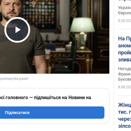
Україн
Європ
8.08.20
Play Video
На П
аном
прой
злив
пере
Негода
річки
Франк
Буков
8.08.20
сі головного — підпишіться на Новини на
Жінц
тис. 
Підписатися
чере
зіпс