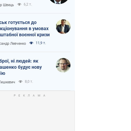
тіна?
6,2 т.
ор Швець
ськ готується до
кціонування в умовах
штабної воєнної кризи
11,9 т.
сандр Левченко
зброї, ні людей: як
ашенко будує нову
ію
8,0 т.
 Тишкевич