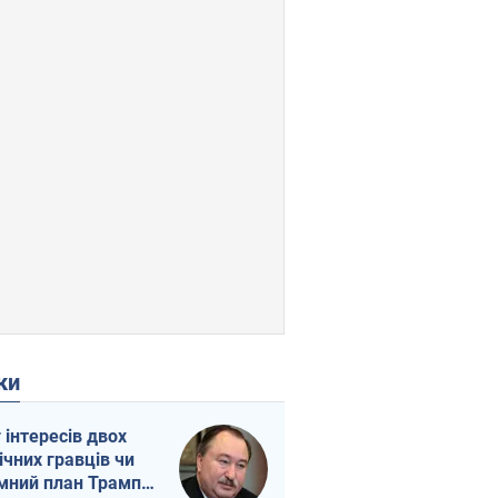
ки
г інтересів двох
ічних гравців чи
мний план Трампа