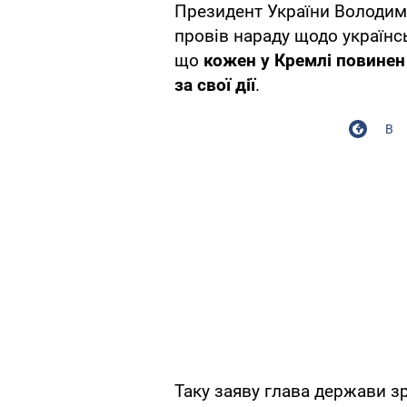
Президент України Володими
провів нараду щодо українсь
що
кожен у Кремлі повинен
за свої дії
.
В
Таку заяву глава держави з