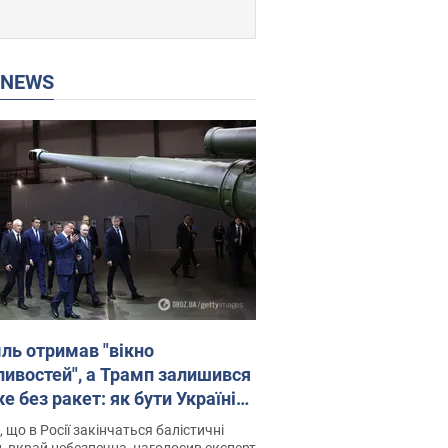
P NEWS
ль отримав "вікно
ивостей", а Трамп залишився
 без ракет: як бути Україні?
рв’ю з Мельником
 що в Росії закінчаться балістичні
, вкрай небезпечна, наголосив експерт