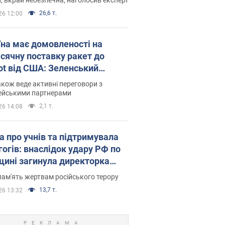
26,6 т.
26 12:00
їна має домовленості на
сячну поставку ракет до
iot від США: Зеленський
рив подробиці
акож веде активні переговори з
ейськими партнерами
2,1 т.
26 14:08
а про учнів та підтримувала
гогів: внаслідок удару РФ по
щині загинула директорка
ького ліцею, її чоловік та онук
пам'ять жертвам російського терору
13,7 т.
26 13:32