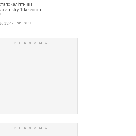
йських FPV-дронів.
стапокаліптична
ка зі світу "Шаленого
"
8,0 т.
26 23:47