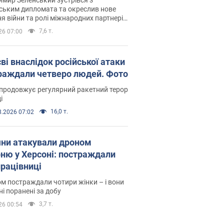
ським дипломата та окреслив нове
я війни та ролі міжнародних партнерів
тьбі з Росією
7,6 т.
26 07:00
ві внаслідок російської атаки
раждали четверо людей. Фото
продовжує регулярний ракетний терор
і
16,0 т.
8.2026 07:02
яни атакували дроном
рню у Херсоні: постраждали
рацівниці
м постраждали чотири жінки – і вони
ні поранені за добу
3,7 т.
26 00:54