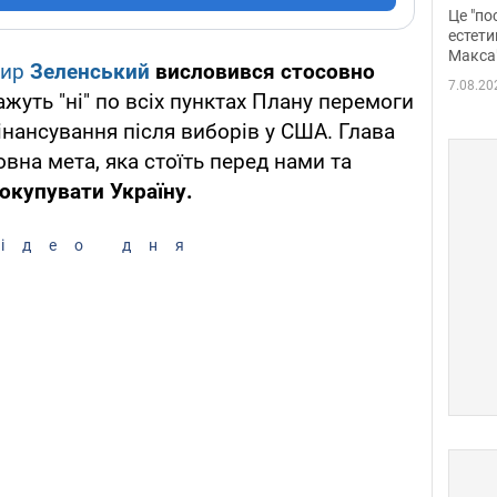
росі
Це "по
Фото
естети
Макса
мир
Зеленський
висловився стосовно
7.08.20
ажуть "ні" по всіх пунктах Плану перемоги
нансування після виборів у США. Глава
вна мета, яка стоїть перед нами та
 окупувати Україну.
ідео дня