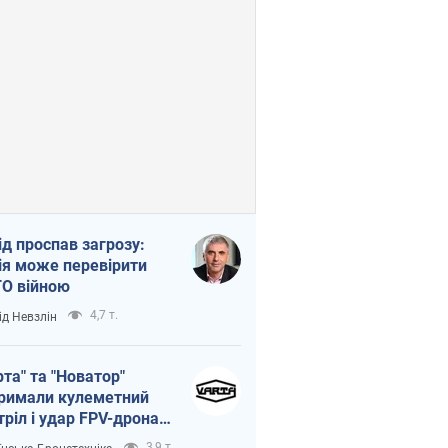
ід проспав загрозу:
ія може перевірити
О війною
4,7 т.
ід Невзлін
рта" та "Новатор"
римали кулеметний
тріл і удар FPV-дрона,
тувавши життя
3,9 т.