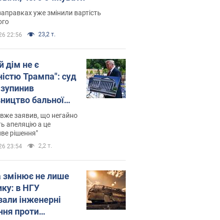
заправках уже змінили вартість
ого
23,2 т.
26 22:56
й дім не є
ністю Трампа": суд
зупинив
вництво бальної
 за $400 млн
вже заявив, що негайно
ь апеляцію а це
ве рішення"
2,2 т.
26 23:54
а змінює не лише
ику: в НГУ
зали інженерні
ння проти