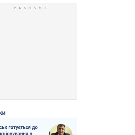
ки
ськ готується до
кціонування в