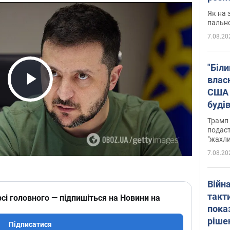
Як на 
пальн
7.08.20
"Біли
влас
США 
Play Video
буді
зали
Трамп 
подаст
"жахли
7.08.20
Війн
такт
сі головного — підпишіться на Новини на
пока
ріше
Підписатися