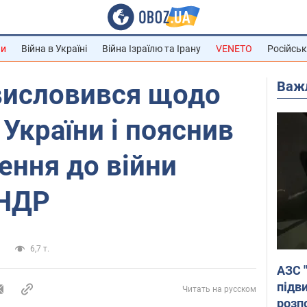
ни
Війна в Україні
Війна Ізраїлю та Ірану
VENETO
Російськ
Важ
висловився щодо
 України і пояснив
ення до війни
КНДР
и
6,7 т.
АЗС 
підв
Читать на русском
розпо