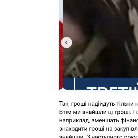
Так, гроші надійдуть тільки
Втім ми знайшли ці гроші. І 
наприклад, зменшать фінанс
знаходити гроші на закупівлю
знайшли. З наступного року