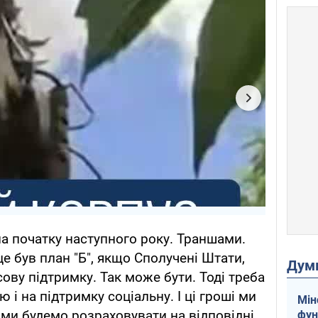
 на початку наступного року. Траншами.
це був план "Б", якщо Сполучені Штати,
Дум
ову підтримку. Так може бути. Тоді треба
 і на підтримку соціальну. І ці гроші ми
Мін
 ми будемо розраховувати на відповідні
фун