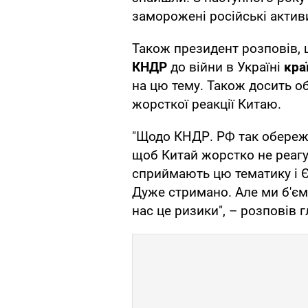
заморожені російські актив
Також президент розповів, 
КНДР
до війни в Україні
кра
на цю тему. Також досить об
жорсткої реакції Китаю.
"Щодо КНДР. РФ так обережн
щоб Китай жорстко не реагу
сприймають цю тематику і ЄС
Дуже стримано. Але ми б'єм
нас це ризики", – розповів 