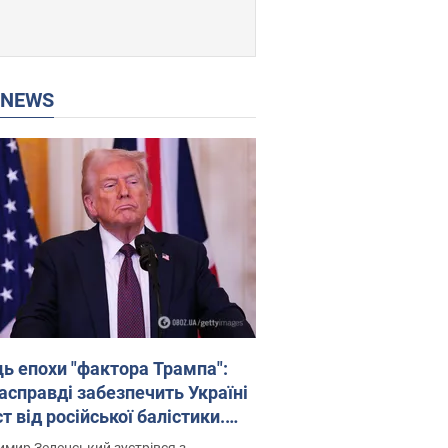
P NEWS
ць епохи "фактора Трампа":
насправді забезпечить Україні
т від російської балістики.
рв’ю з Безсмертним
мир Зеленський зустрівся з