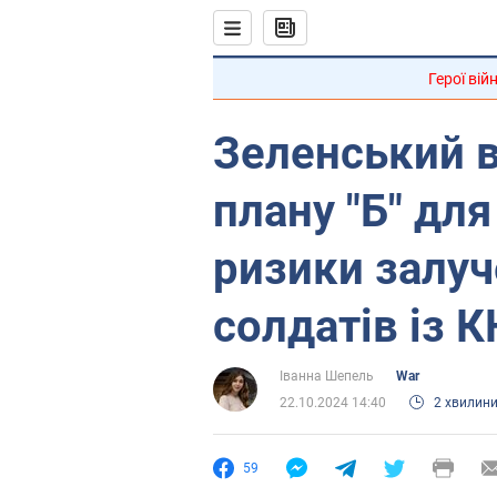
Герої вій
Зеленський 
плану "Б" для
ризики залуч
солдатів із 
Іванна Шепель
War
22.10.2024 14:40
2 хвилин
59