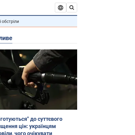
і обстріли
ливе
"готуються" до суттєвого
ищення цін: українцям
віли, чого очікувати