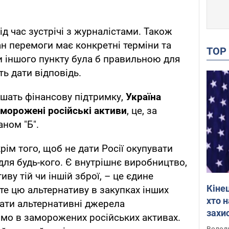
д час зустрічі з журналістами. Також
н перемоги має конкретні терміни та
TO
чи іншого пункту була б правильною для
ь дати відповідь.
шать фінансову підтримку,
Україна
аморожені російські активи
, це, за
аном "Б".
рім того, щоб не дати Росії окупувати
 для будь-кого. Є внутрішнє виробництво,
ву тій чи іншій зброї, – це єдине
Кіне
те цю альтернативу в закупках інших
хто 
кати альтернативні джерела
захис
имо в заморожених російських активах.
Інте
Володи