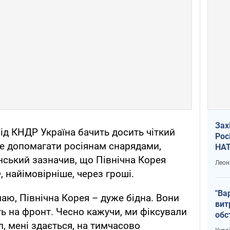
Зах
ід КНДР Україна бачить досить чіткий
Рос
уде допомагати росіянам снарядами,
НАТ
нський зазначив, що Північна Корея
Леон
, найімовірніше, через гроші.
"Ва
маю, Північна Корея – дуже бідна. Вони
вит
ь на фронт. Чесно кажучи, ми фіксували
обс
л, мені здається, на тимчасово
вря