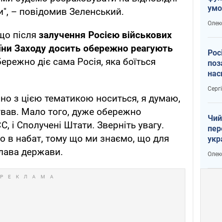
умо
и", – повідомив Зеленський.
воє
Олек
що після
залучення Росією військових
їни Заходу досить обережно реагують
Рос
ережно діє сама Росія, яка боїться
поз
нас
вій
Серг
о з цією тематикою носиться, я думаю,
вав. Мало того, дуже обережно
Чий
, і Сполучені Штати. Зверніть увагу.
пер
о в набат, тому що ми знаємо, що для
укр
чин
глава держави.
Олек
наз