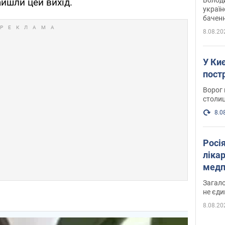
йшли цей вихід.
україн
баченн
у боро
8.08.20
У Киє
пост
Ворог 
столиц
8.0
Росі
ліка
медп
Загало
не єди
8.08.20