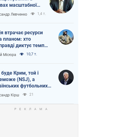
вах масштабної
нної кризи
1,4 т.
сандр Левченко
ія втрачає ресурси
а планом: хто
правді диктує темп
ни
10,7 т.
ій Місюра
 буде Крим, той і
еможе (NSJ), а
аїнських футбольних
овників можуть
21
сандр Кірш
вати вбивцями