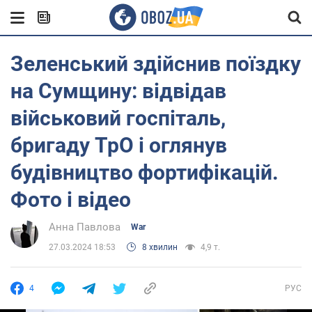
Зеленський здійснив поїздку
на Сумщину: відвідав
військовий госпіталь,
бригаду ТрО і оглянув
будівництво фортифікацій.
Фото і відео
Анна Павлова
War
27.03.2024 18:53
8 хвилин
4,9 т.
4
РУС