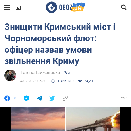
Знищити Кримський міст і
Чорноморський флот:
офіцер назвав умови
звільнення Криму
Тетяна Гайжевська
War
4.02.2023 05:30
1 хвилина
24,2 т.
50
РУС