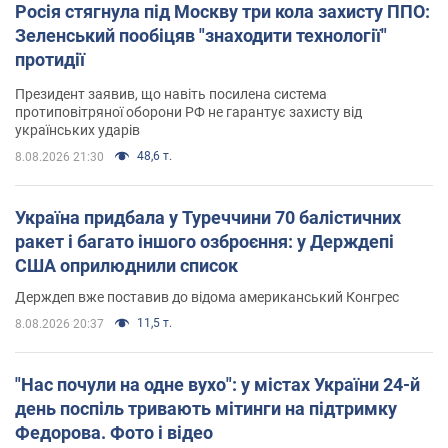
Росія стягнула під Москву три кола захисту ППО:
Зеленський пообіцяв "знаходити технології"
протидії
Президент заявив, що навіть посилена система
протиповітряної оборони РФ не гарантує захисту від
українських ударів
48,6 т.
8.08.2026 21:30
Україна придбала у Туреччини 70 балістичних
ракет і багато іншого озброєння: у Держдепі
США оприлюднили список
Держдеп вже поставив до відома американський Конгрес
11,5 т.
8.08.2026 20:37
"Нас почули на одне вухо": у містах України 24-й
день поспіль тривають мітинги на підтримку
Федорова. Фото і відео