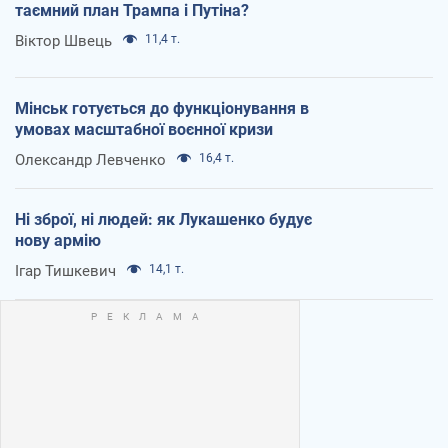
таємний план Трампа і Путіна?
Віктор Швець
11,4 т.
Мінськ готується до функціонування в
умовах масштабної воєнної кризи
Олександр Левченко
16,4 т.
Ні зброї, ні людей: як Лукашенко будує
нову армію
Ігар Тишкевич
14,1 т.