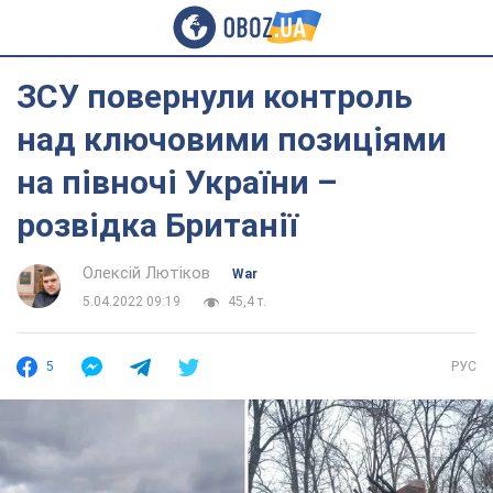
ЗСУ повернули контроль
над ключовими позиціями
на півночі України –
розвідка Британії
Олексій Лютіков
War
5.04.2022 09:19
45,4 т.
5
РУС