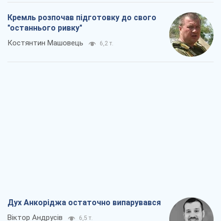
Дух Анкоріджа остаточно випарувався
Віктор Андрусів
6,5 т.
Війна і медіа: політика пішла в
соцмережі, а ЗМІ грають за правилами
ютуб
Павло Казарін
3,5 т.
У полоні власних міфів: як
Костянтинівка стала головною
ідеологічною пасткою для російських