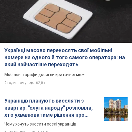
9 годин тому
62,0 т.
Українців планують виселяти з
квартир: "слуга народу" розповіла,
хто ухвалюватиме рішення про
знесення будинків
Чому хочуть зносити оселі українців
10 годин тому
57,5 т.
Українці масово купують дорогі нові
авто: скільки коштує
найпопулярніша модель
Які марки автомобілів воліють купувати
мешканці України
10 годин тому
37,1 т.