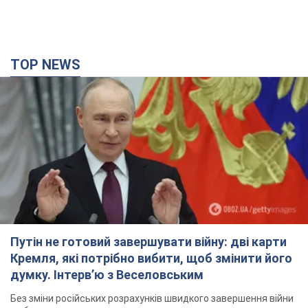
Путін не готовий завершувати війну: дві карти
Кремля, які потрібно вибити, щоб змінити його
думку. Інтерв’ю з Веселовським
Без зміни російських розрахунків швидкого завершення війни
не буде
2 години тому
13,1 т.
Дрони атакували НПЗ у Нижньокамську: після
вибухів було видно дим. Відео
Місцеві активно публікували фото та відео
годину тому
2,6 т.
Україна готує Чорнобиль до чергової спроби
вторгнення з боку Росії – медіа