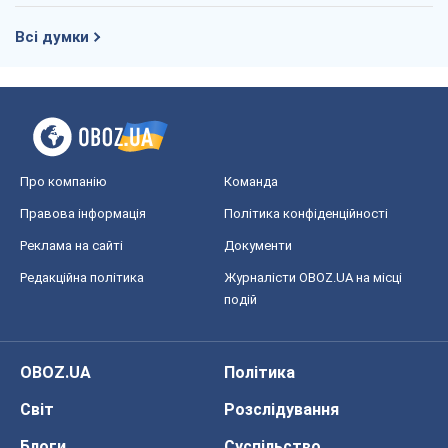
Редакційна політика
Журналісти OBOZ.UA на місці
подій
OBOZ.UA
Політика
Світ
Розслідування
Блоги
Суспільство
Регіони України
Київ
Харків
Запоріжжя
Дніпро
Черкаси
Спорт
Футбол
Баскетбол