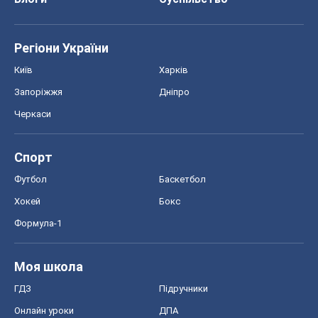
Хокей
Бокс
Формула-1
Моя школа
ГДЗ
Підручники
Онлайн уроки
ДПА
ЗНО
НМТ
СНД посібники
Авто
Тест Драйв
Електромобілі
Акції
Сервіс
Food Oboz