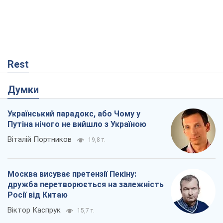
Віталій Портников
19,8 т.
Москва висуває претензії Пекіну:
дружба перетворюється на залежність
Росії від Китаю
Віктор Каспрук
15,7 т.
Кремль розпочав підготовку до свого
"останнього ривку"
Костянтин Машовець
6,2 т.