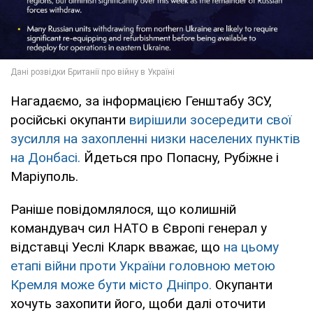
Нагадаємо, за інформацією Генштабу ЗСУ,
російські окупанти
вирішили зосередити свої
зусилля на захопленні низки населених пунктів
на Донбасі.
Йдеться про Попасну, Рубіжне і
Маріуполь.
Раніше повідомлялося, що колишній
командувач сил НАТО в Європі генерал у
відставці Уеслі Кларк вважає, що
на цьому
етапі війни проти України головною метою
Кремля може бути місто Дніпро.
Окупанти
хочуть захопити його, щоби далі оточити