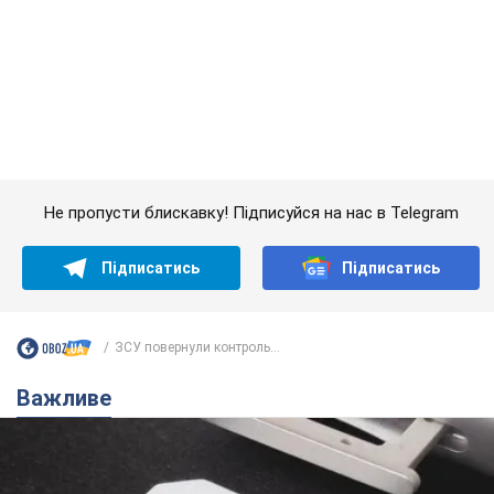
ЗСУ повернули контроль...
Важливе
Українці масово переносять свої мобільні
номери на одного й того самого оператора: на
який найчастіше переходять
Мобільні тарифи досягли критичної межі