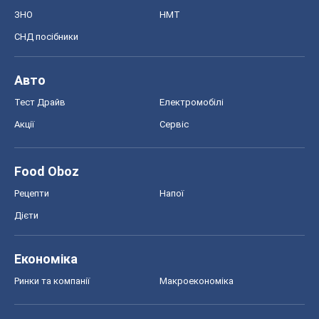
Рецепти
Напої
Дієти
Економіка
Ринки та компанії
Макроекономіка
MedOboz
Новини медицини
MAMACLUB
Шоу
Афіша
Плітки
Краса
Мода
Жіночий журнал