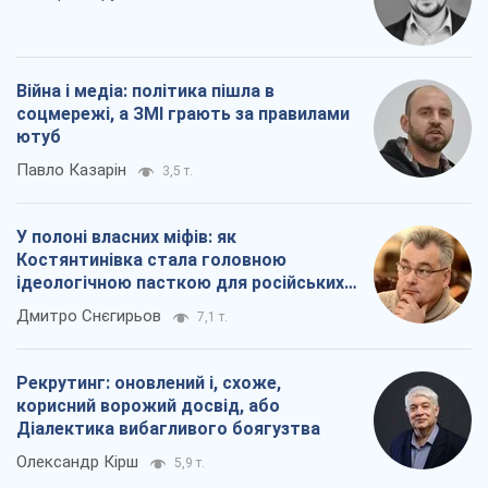
окупантів
Дмитро Снєгирьов
7,1 т.
Рекрутинг: оновлений і, схоже,
корисний ворожий досвід, або
Діалектика вибагливого боягузтва
Олександр Кірш
5,9 т.
Всі думки
Про компанію
Команда
Правова інформація
Політика конфіденційності
Реклама на сайті
Документи