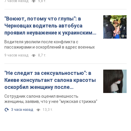
7 часов назад
9,8 т.
"Воюют, потому что глупы": в
Черновцах водитель автобуса
проявил неуважение к украинским
военным и поплатился за это.
Водителя уволили после конфликта с
Видео
пассажирами и оскорблений в адрес военных
9 часов назад
8,7 т.
"Не следит за сексуальностью": в
Киеве консультант салона красоты
оскорбил женщину после
химиотерапии, разгорелся скандал.
Сотрудник салона оценил внешность
Фото
женщины, заявив, что у нее "мужская стрижка"
3 часа назад
13,3 т.