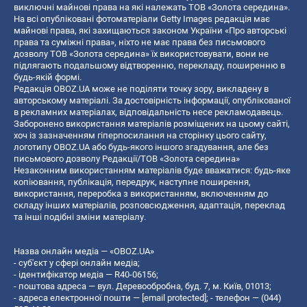
виключні майнові права на які належать ТОВ «Золота середина».
На всі опубліковані фотоматеріали Getty Images редакція має
майнові права, які захищаються законом України «Про авторські
права та суміжні права», ніхто не має права без письмового
дозволу ТОВ «Золота середина» їх використовувати, вони не
підлягають подальшому відтворенню, перекладу, поширенню в
будь-якій формі.
Редакція OBOZ.UA може не поділяти точку зору, викладену в
авторському матеріалі. За достовірність інформації, опублікованої
в рекламних матеріалах, відповідальність несе рекламодавець.
Заборонено використання матеріалів розміщених на цьому сайті,
хоч із зазначенням гіперпосилання на сторінку цього сайту,
логотипу OBOZ.UA або будь-якого іншого згадування, але без
письмового дозволу Редакції/ТОВ «Золота середина»
Незаконним використанням матеріалів буде вважатися: будь-яке
копiювання, публiкацiя, передрук, наступне поширення,
використання, переробка з використанням, включенням до
складу інших матеріалів, розповсюдження, адаптація, переклад
та інші подібні зміни матеріалу.
Назва онлайн медіа — «OBOZ.UA»
- суб'єкт у сфері онлайн медіа;
- ідентифікатор медіа — R40-06156;
- поштова адреса — вул. Деревообробна, буд. 7, м. Київ, 01013;
- адреса електронної пошти —
[email protected]
; - телефон — (044)