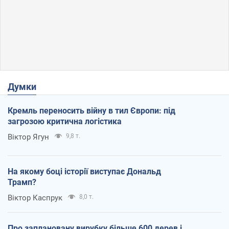
Думки
Кремль переносить війну в тил Європи: під
загрозою критична логістика
Віктор Ягун
9,8 т.
На якому боці історії виступає Дональд
Трамп?
Віктор Каспрук
8,0 т.
Про заплановану вирубку більше 600 дерев і