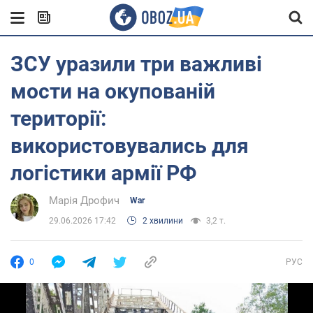
ЗСУ уразили три важливі
мости на окупованій
території:
використовувались для
логістики армії РФ
Марія Дрофич
War
29.06.2026 17:42
2 хвилини
3,2 т.
0
РУС