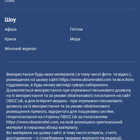
Covid
Шоу
Афіша
Плітки
Краса
Мода
Жіночий журнал
Використання будь-яких матеріалів ( в тому числі фото- та відео-),
розміщених на цьому сайті
https://www.obozrevatel.com
та всіх його
піддоменах, в будь-якому вигляді суворо заборонено.
Дозволяється використання при отриманні письмового дозволу
на їх використання та за умови обов'язкового посилання на сайт
OBOZ.UA, а для інтернет-видань - при отриманні письмового
дозволу на їх використання та за умови обов'язкового
розміщення прямого, відкритого для пошукових систем,
гіперпосилання на сторінку OBOZ.UA за посиланням
https://www.obozrevatel.com
, на якій розміщено оригінальний
матеріал в першому абзаці матеріалу.
Всі матеріали на цьому сайті, в тому числі інтерв’ю, статті,
дослідження – є службовими творами журналістів редакції,