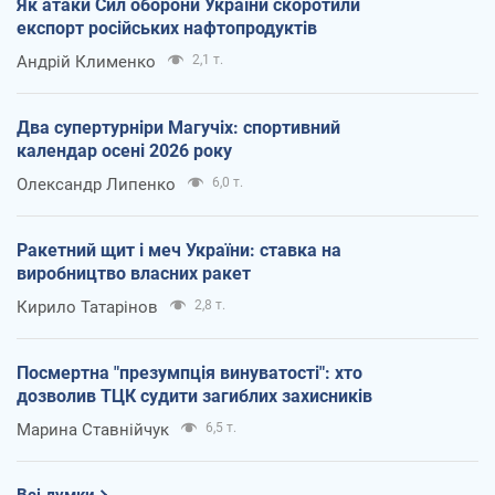
Як атаки Сил оборони України скоротили
експорт російських нафтопродуктів
Андрій Клименко
2,1 т.
Два супертурніри Магучіх: спортивний
календар осені 2026 року
Олександр Липенко
6,0 т.
Ракетний щит і меч України: ставка на
виробництво власних ракет
Кирило Татарінов
2,8 т.
Посмертна "презумпція винуватості": хто
дозволив ТЦК судити загиблих захисників
Марина Ставнійчук
6,5 т.