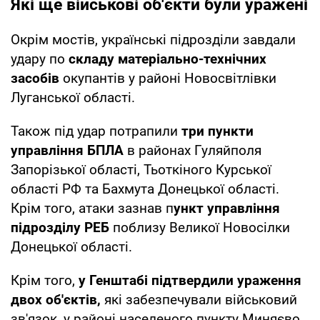
Які ще військові об'єкти були уражені
Окрім мостів, українські підрозділи завдали
удару по
складу матеріально-технічних
засобів
окупантів у районі Новосвітлівки
Луганської області.
Також під удар потрапили
три пункти
управління БПЛА
в районах Гуляйполя
Запорізької області, Тьоткіного Курської
області РФ та Бахмута Донецької області.
Крім того, атаки зазнав п
ункт управління
підрозділу РЕБ
поблизу Великої Новосілки
Донецької області.
Крім того,
у Генштабі підтвердили ураження
двох об'єктів,
які забезпечували військовий
зв'язок, у районі населеного пункту Миняєво