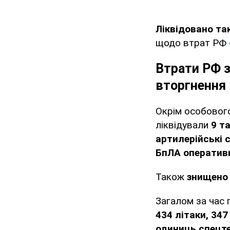
Ліквідовано та
щодо втрат РФ
Втрати РФ з
вторгнення
Окрім особового 
ліквідували
9 т
артилерійські 
БпЛА оперативн
Також
знищено 
Загалом за час 
434 літаки, 347
одиниць спецте