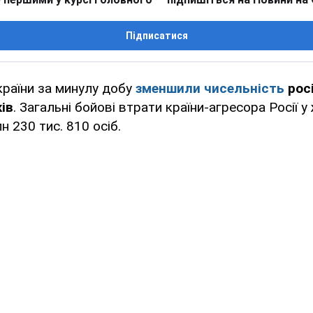
Підписатися
країни за минулу добу
зменшили чисельність
росі
ів
. Загальні бойові втрати країни-агресора Росії у 
н 230 тис. 810 осіб.