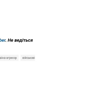
ber
. Не ведіться
раїна-агресор
військові
Генеральний штаб ЗСУ