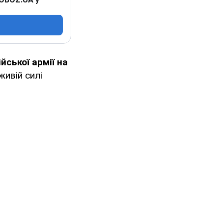
йської армії на
живій силі