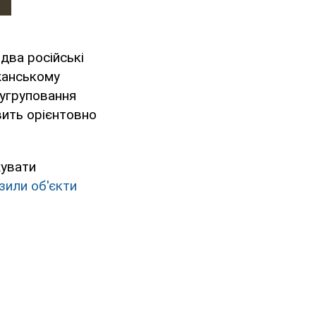
два російські
ожанському
угруповання
овить орієнтовно
жувати
зили об'єкти