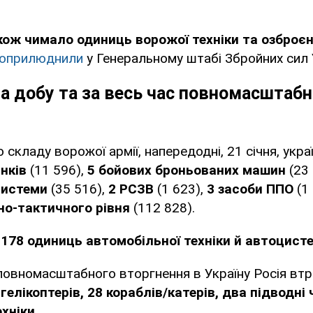
кож чимало одиниць ворожої техніки та озброє
оприлюднили
у Генеральному штабі Збройних сил 
а добу та за весь час повномасштабн
складу ворожої армії, напередодні, 21 січня, укра
анків
(11 596),
5 бойових броньованих машин
(23 
системи
(35 516),
2 РСЗВ
(1 623),
3 засоби ППО
(1
о-тактичного рівня
(112 828).
178 одиниць автомобільної техніки й автоцист
повномасштабного вторгнення в Україну Росія вт
 гелікоптерів, 28 кораблів/катерів, два підводні 
хніки.