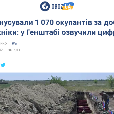
нусували 1 070 окупантів за доб
хніки: у Генштабі озвучили циф
юйко
War
02
4,6 т.