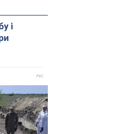
у і
ри
РУС