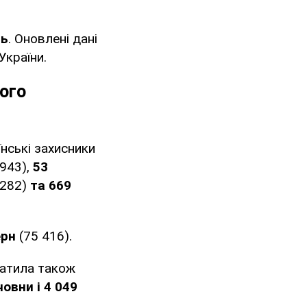
нь
. Оновлені дані
України.
ого
їнські захисники
943),
53
 282)
та 669
ерн
(75 416).
ратила також
човни і 4 049