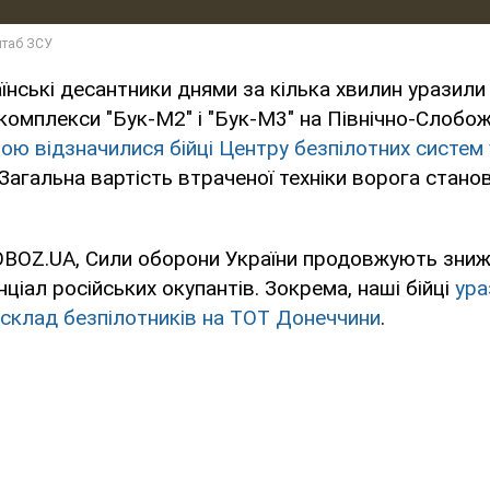
їнські десантники днями за кілька хвилин уразили 
 комплекси "Бук-М2" і "Бук-М3" на Північно-Слоб
ою відзначилися бійці Центру безпілотних систем
. Загальна вартість втраченої техніки ворога стан
OBOZ.UA, Сили оборони України продовжують зни
ціал російських окупантів. Зокрема, наші бійці
ура
склад безпілотників на ТОТ Донеччини
.