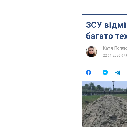
ЗСУ відмі
багато те
Катя Попл
22.01.2026 07:
0