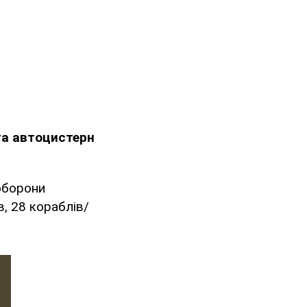
та автоцистерн
 оборони
в, 28 кораблів/