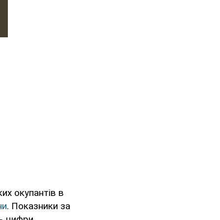
их окупантів в
ни
. Показники за
ть цифри