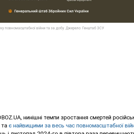
BOZ.UA, нинішні темпи зростання смертей російськ
і та
є найвищими за весь час повномасштабної вій
нь і листопад 2024-го в півтора раза перевищую