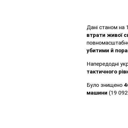
Дані станом на
втрати живої с
повномасштабно
убитими й пор
Напередодні укр
тактичного рів
Було знищено
4
машини
(19 092