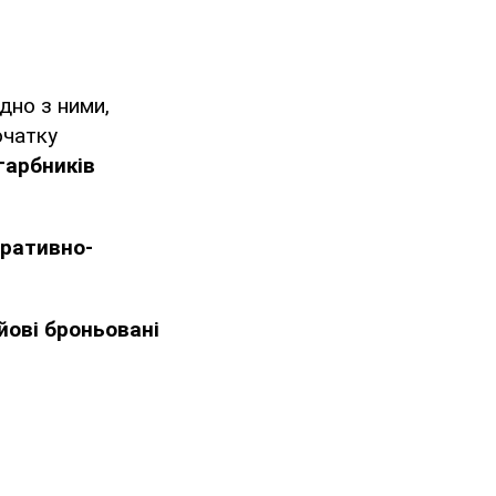
дно з ними,
очатку
гарбників
еративно-
йові броньовані