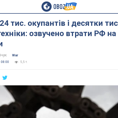
24 тис. окупантів і десятки ти
ехніки: озвучено втрати РФ на
и
ічук
War
 08:00
5,5 т.