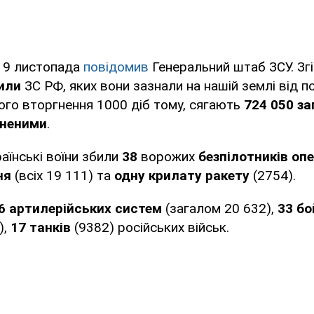
 19 листопада
повідомив
Генеральний штаб ЗСУ. Згі
или
ЗС РФ, яких вони зазнали на нашій землі від п
го вторгнення 1000 діб тому, сягають
724 050 за
аненими
.
аїнські воїни збили
38
ворожих
безпілотників оп
ня
(всіх 19 111) та
одну крилату ракету
(2754).
6 артилерійських систем
(загалом 20 632),
33 бо
),
17 танків
(9382) російських військ.