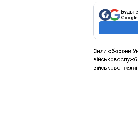
Будьте
Google
Сили оборони Ук
військовослужбо
військової
техн