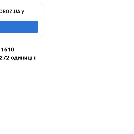
 OBOZ.UA у
 1610
272 одиниці
її