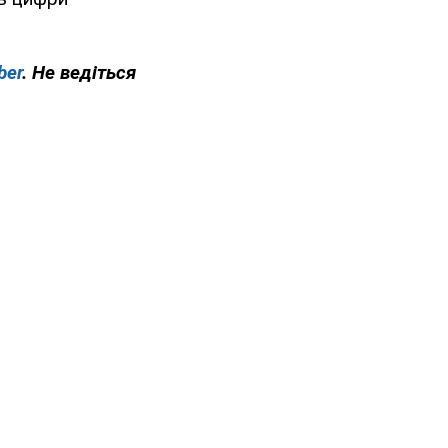
ber
. Не ведіться