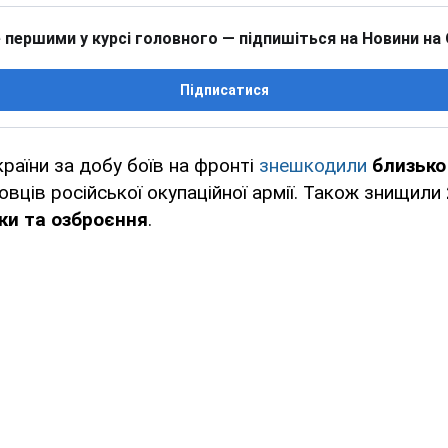
 першими у курсі головного — підпишіться на Новини на
Підписатися
раїни за добу боїв на фронті
знешкодили
близько
вців російської окупаційної армії. Також знищили
іки та озброєння
.