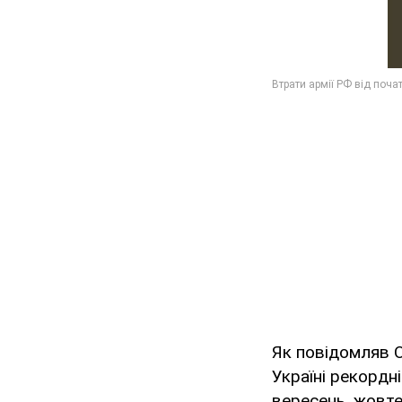
Як повідомляв O
Україні рекордн
вересень, жовте