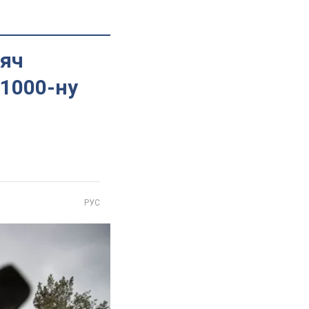
сяч
 1000-ну
РУС